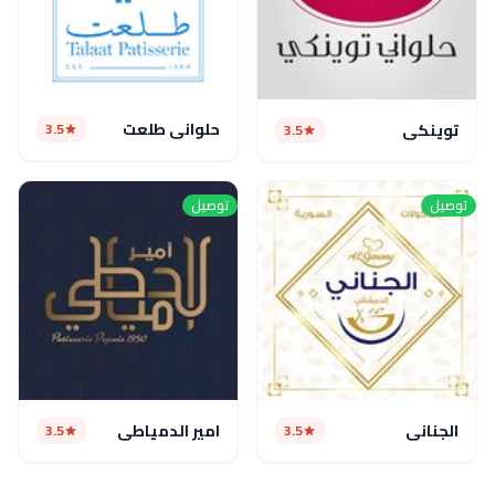
حلواني طلعت
3.5
توينكي
3.5
توصيل
توصيل
الجناني
امير الدمياطي
3.5
3.5