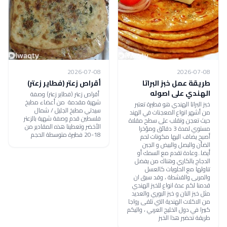
2026-07-08
2026-07-08
طريقة عمل خبز البراتا
أقراص زعتر (فطاير زعتر)
الهندي على اصوله
أقراص زعتر (فطاير زعتر) وصفة
شهية مقدمة من أعضاء مطبخ
خبز البراتا الهندي هو فطيرة تعتبر
سيدتي مطبخ الجليل / شمال
من أشهر انواع المعجنات في الهند
فلسطين قدم وصفة شهية بالزعتر
حيث تعجن وتقلب على سطح مقلاة
الأخضر وتعطينا هذه المقادير من
مستوي لمدة 3 دقائق ومؤخرا
18-20 فطيرة متوسطة الحجم
أصبح يضاف اليها مكونات لحم
الضأن والبصل والبيض و الجبن
أيضا..وعادة تقدم مع السمك أو
الدجاج بالكاري وهناك من يفضل
تناولها مع الحلويات كالعسل
والمربى والقشطة ، وقد سبق ان
قدمنا لكم عدة انواع للخبز الهندي
مثل خبز النان و خبز البوري والعديد
من الاكلات الهندية التي تلقى رواجا
كبيرا في دول الخليج العربي ، واليكم
طريقة تحضير هذا الخبز