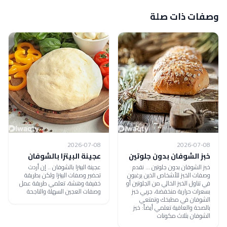
وصفات ذات صلة
2026-07-08
2026-07-08
خبز الشوفان بدون جلوتين
عجينة البيتزا بالشوفان
خبز الشوفان بدون جلوتين ... نقدم
عجينة البيتزا بالشوفان .. إن أردت
وصفات الخبز للأشخاص الذين يرغبون
تحضير وصفات البيتزا ولكن بطريقة
في تناول الخبز الخالي من الجلوتين أو
خفيفة وهشة، تعلمي طريقة عمل
بسعرات حرارية منخفضة، جربي خبز
وصفات العجين السهلة والناجحة
الشوفان في مطبخك وتمتعي
بالصحة والعافية تعلمي أيضاً: خبز
الشوفان بثلاث مكونات