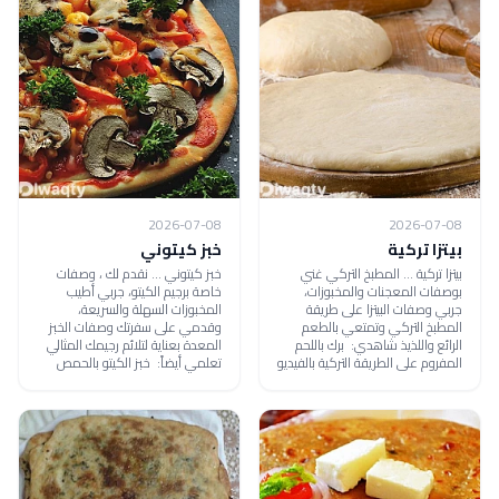
2026-07-08
2026-07-08
بيتزا تركية
خبز كيتوني
بيتزا تركية ... المطبخ التركي غني
خبز كيتوني ... نقدم لك ، وصفات
بوصفات المعجنات والمخبوزات،
خاصة برجيم الكيتو، جربي أطيب
جربي وصفات البيتزا على طريقة
المخبوزات السهلة والسريعة،
المطبخ التركي وتمتعي بالطعم
وقدمي على سفرتك وصفات الخبز
الرائع واللذيذ شاهدي: برك باللحم
المعدة بعناية لتلائم رجيمك المثالي
المفروم على الطريقة التركية بالفيديو
تعلمي أيضاً: خبز الكيتو بالحمص