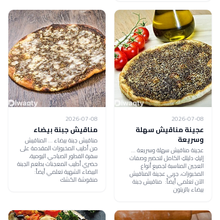
2026-07-08
2026-07-08
عجينة مناقيش سهلة
مناقيش جبنة بيضاء
وسريعة
مناقيش جبنة بيضاء ... المناقيش
من أطيب المخبوزات المقدمة على
عجينة مناقيش سهلة وسريعة ...
سفرة الفطور الصباحي اليومية،
إليكِ دليلكِ الكامل لتحضير وصفات
حضري أطيب المعجنات بطعم الجبنة
العجين المناسبة لجميع أنواع
البيضاء الشهية تعلمي أيضاً:
المخبوزات، جربي عجينة المناقيش
منقوشة الكشك
الآن تعلمي أيضاً: مناقيش جبنة
بيضاء بالزيتون