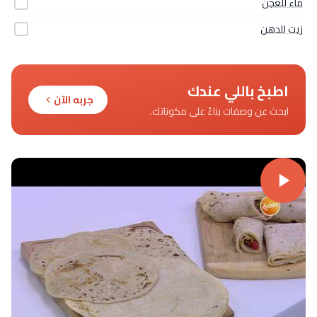
ماء للعجن
زيت للدهن
اطبخ باللي عندك
جربه الآن
ابحث عن وصفات بناءً على مكوناتك.