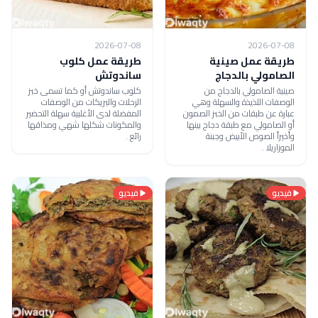
2026-07-08
2026-07-08
طريقة عمل صينية
طريقة عمل كلوب
الصامولي بالدجاج
ساندوتش
صينية الصامولي بالدجاج من
كلوب ساندوتش أو كما تسمى خبز
الوصفات اللذيذة والسهلة وهي
الرحلات والبريكات من الوصفات
عبارة عن طبقات من الخبز الصمون
المفضلة لدى الأغلبية سهلة التحضير
أو الصامولي مع طبقة دجاج بينها
والمكونات شكلها شهي ومذاقها
وأخيراً الصوص الأبيض وجبنة
رائع .
الموزاريلا .
فيديو
فيديو