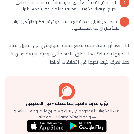
نخلط المكونات جيداً معاً حتى تمتزج تماماً ثم نضيف الماء الدافئ
2
بالتدريج ثم نفرك مكونات العجينة بيدينا جيداً حتى تأخذ شكلها .
نقسم العجينة إلى عدة قطع حسب الذوق ثم نتركها جانباً كي ترتاح
3
قليلاً قبل أن نبدأ باستخدامها .
الآن بعد أن عرفت كيف تصنع عجينة الحواوشي في المنزل، لماذا
لا تجربها بنفسك؟ هذا الطبق اللذيذ مثالي لوجبة سريعة وسهلة.
دعنا نعرف كيف تحبها في التعليقات أدناه!
جرّب ميزة «اطبخ بما عندك» في التطبيق
اكتب المكونات الموجودة في بيتك وهنقترح عليك وصفات تناسبها
— واحفظ وقيّم وصفاتك المفضلة.