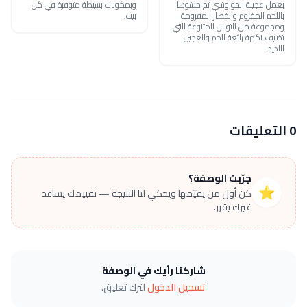
بعمل عجينة الحواوشي ثم حشوها
وبمكونات بسيطة متوفرة في كل
باللحم المفروم والخضار المفرومة
بيت .
ومجموعة من التوابل المتنوعة التي
تضيف نكهة رائعة للحم والعجين
اللذيذ .
0 التعليقات
جرّبت الوصفة؟
⭐
كن أول من يقيّمها ويحكي لنا النتيجة — تقييمك يساعد
غيرك يقرر.
شاركنا رأيك في الوصفة
تسجيل الدخول
لترك تعليق.