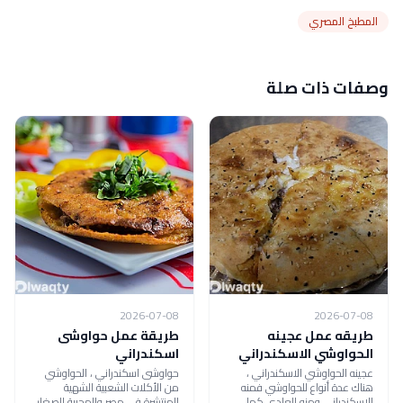
المطبخ المصري
وصفات ذات صلة
2026-07-08
2026-07-08
طريقه عمل عجينه
طريقة عمل حواوشى
الحواوشي الاسكندراني
اسكندراني
عجينه الحواوشي الاسكندراني ،
حواوشى اسكندراني ، الحواوشي
هناك عدة أنواع للحواوشي فمنه
من الأكلات الشعبية الشهية
الاسكندراني ومنه العادي كما
المنتشرة فى مصر والمحببة للصغار