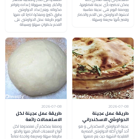
يمكن تحضيره بأي عجينة تفضلونها،
والكبار، ويتميز بسهولة إعداده وتوافر
ووصفة اليوم هي عجينة مناسبة
مكوناته ،ويتم إعداد الحواوشي
لحشوة الحواوشي من اللحم والخضار
بطرقٍ كثيرةٍ ومبتكرة اخترنا لكِ منها
وتتميز بأنها سريعة وسهلة .
اليوم طريقة عمل الحواوشي على
الفحم بخطواتٍ سهلةٍ وبسيطة
2026-07-08
2026-07-08
طريقة عمل عجينة
طريقة عمل عجينة لكل
الحواوشي الاسكندراني
الاستعمالات رائعة
عجينة الحواوشي الاسكندراني و هو
وصفتنا يمكنكم أن تعتمدوها لكل
أحد أنواع أكلة الحواوشي المصرية
أنواع المعجنات المالح منها والحلو
التقليدية الشهية حيث يتم صنعها
بطريقة سهلة وسريعة وناجحة تماماً