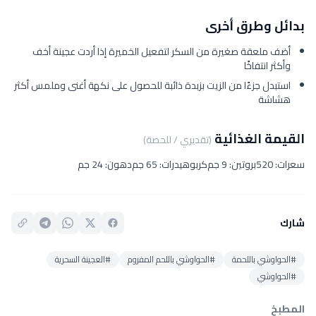
بدائل وطرق أخرى
أضف ملعقة صغيرة من السكر لتفعيل الخميرة إذا أردت عجينة أخف
وأكثر انتفاخًا
استبدل جزءًا من الزيت بزبدة ذائبة للحصول على نكهة أغنى وملمس أكثر
هشاشة
القيمة الغذائية
(تقديري / للحصة)
سعرات: 520
بروتين: 9 جم
كربوهيدرات: 65 جم
دهون: 24 جم
شارك
#الحواوشي باللحمة
#الحواوشي باللحم المفروم
#العجينة السحرية
#الحواوشي
المطبخ