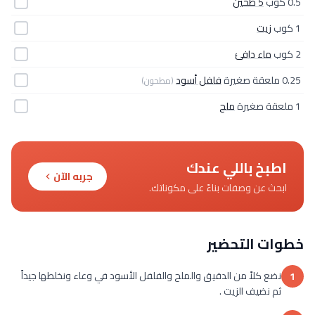
0.5 كوب
5 طحين
1 كوب
زيت
2 كوب
ماء دافئ
0.25 ملعقة صغيرة
فلفل أسود
(مطحون)
1 ملعقة صغيرة
ملح
اطبخ باللي عندك
جربه الآن
ابحث عن وصفات بناءً على مكوناتك.
خطوات التحضير
نضع كلاً من الدقيق والملح والفلفل الأسود في وعاء ونخلطها جيداً
1
ثم نضيف الزيت .