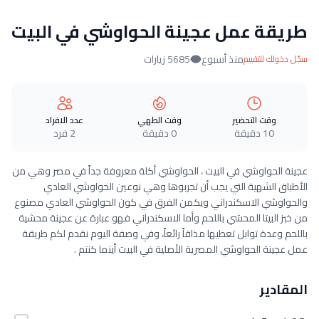
طريقة عمل عجينة الحواوشي في البيت
منذ أسبوع
5685 زيارات
سجّل دخولك للتقييم
وقت التحضير
وقت الطهي
عدد الافراد
10 دقيقة
0 دقيقة
2 فرد
عجينة الحواوشي في البيت ، الحواوشي أكلة معروفة جداً في مصر وهي من
الأطباق الشهية التي يجب أن تجربوها وهي نوعين الحواوشي العادي
والحواوشي الاسكندراني ويكمن الفرق في كون الحواوشي العادي مصنوع
من خبز البيتا المحشي باللحم وأما الاسكندراني فهو عبارة عن عجينة محشية
باللحم وعدة توابل تعطيها مذاقاً رائعاً، وفي وصفة اليوم نقدم لكم طريقة
عمل عجينة الحواوشي المصرية الأصلية في البيت أينما كنتم .
المقادير