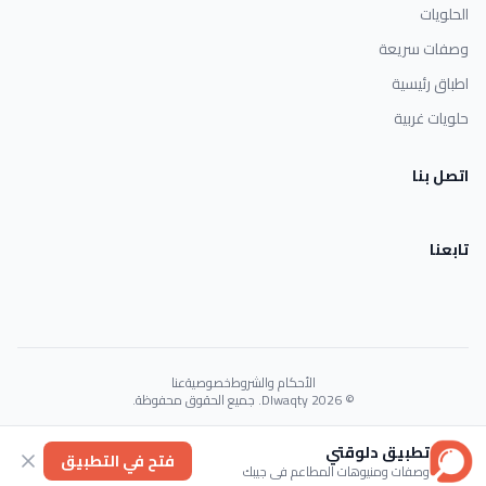
الحلويات
وصفات سريعة
اطباق رئيسية
حلويات غربية
اتصل بنا
تابعنا
الأحكام والشروط
خصوصية
عنا
© 2026 Dlwaqty. جميع الحقوق محفوظة.
Powered by
GAIT
تطبيق دلوقتي
فتح في التطبيق
وصفات ومنيوهات المطاعم في جيبك