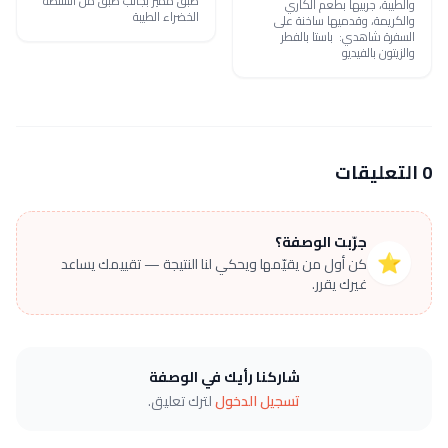
طبق مميز بجانب طبق من السلطة
والطيبة، جربيها بطعم الكاري
الخضراء الطيبة
والكريمة، وقدميها ساخنة على
السفرة شاهدي: باستا بالفطر
والزيتون بالفيديو
0 التعليقات
جرّبت الوصفة؟
⭐
كن أول من يقيّمها ويحكي لنا النتيجة — تقييمك يساعد
غيرك يقرر.
شاركنا رأيك في الوصفة
تسجيل الدخول
لترك تعليق.