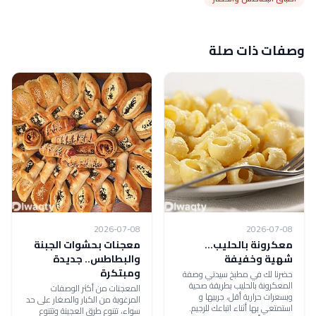
وصفات ذات صلة
2026-07-08
2026-07-08
معكرونة بالحليب...
معجنات بحشوات الجبنة
شهية وخفيفة
والبطاطس.. جديدة
ومبتكرة
حضرنا لك في مطبخ سيدتي وصفة
المعكرونة بالحليب بطريقة صحية
المعجنات من أكثر الوصفات
وبسعرات حرارية أقل، جربيها و
المرغوبة من الكبار والصغار على حد
استمتعي بها أثناء اتباعك للرجيم.
سواء، تتنوع طرق العجينة وتتنوع