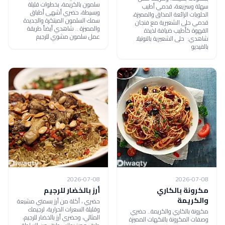
سلمون بالكريمة، بخطوات قليلة
سهلة وسريعة، قدمي أطيب
وبسيطة، حضري أشهى أطباق
الحلويات الرائعة المذاق والمميزة،
سمك السلمون المبتكرة والجديدة
قدمي حلى الشعيرية مع فنجان
والمميزة .. شاهدي أيضاً طريقة
القهوة كأطيب ضيافة لذيذة
عمل سلمون مشوي للرجيم
شاهدي: حلى الشعيرية بالنوتيلا
بالفيديو
2026-07-08
2026-07-08
مكرونة بالكاري
أرز بالخضار للرجيم
والكريمة
حضري ، أكلة من أرز بسمتي مشبعة
وقليلة السعرات الحرارية، لرجيمك
مكرونة بالكاري والكريمة.. حضري
المثالي، وحضري أرز بالخضار للرجيم،
وصفات المكرونة بالنكهات المميزة