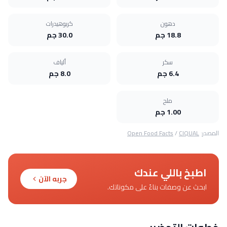
دهون
كربوهيدرات
18.8 جم
30.0 جم
سكر
ألياف
6.4 جم
8.0 جم
ملح
1.00 جم
المصدر:
CIQUAL
/
Open Food Facts
اطبخ باللي عندك
جربه الآن
ابحث عن وصفات بناءً على مكوناتك.