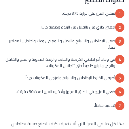
خطوات التحضير
سخني الفرن على حرارة 375 درجة.
1
ادهني طبق فرن بالقليل من الزبدة وضعيه جانباً.
2
ضعي البطاطس والسبانخ والبصل والثوم في وعاء واخلطي المقادير
3
جيداً.
في وعاء آخر اخلطي الكريمة والحليب والزبدة المذوبة والملح والفلفل
4
والجبن والبابريكا جيداً حتى تتجانس المكونات.
أضيفي الخليط للبطاطس والسبانخ وامزجي المكونات جيداً.
5
ضعي المزيج في الطبق المجهز وأدخليه الفرن لمدة 50 دقيقة.
6
قدميه ساخناً.
7
هذا كل ما في الامر! الآن أنت تعرف كيف تصنع صينية بطاطس