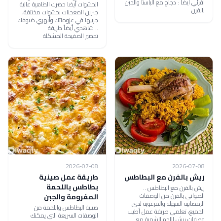
اقرئي ايضاً : دجاج مع الباستا والجبن
الحشوات أيضا حضرت الطاهية عالية
بالفرن
جبرين المعجنات بحشوات مختلفة،
جربيها في عزوماتك وأبهري ضيوفك
.. شاهدي أيضاً طريقة
تحضير الصفيحة المشكلة
2026-07-08
2026-07-08
ريش بالفرن مع البطاطس
طريقة عمل صينية
بطاطس باللحمة
ريش بالفرن مع البطاطس ..
الصواني بالفرن من الوصفات
المفرومة والجبن
الرمضانية السهلة والمرغوبة لدى
صينية البطاطس واللحمة من
الجميع، تعلمي طريقة عمل أطيب
الوصفات السريعة التي يمكنك
وصفات ريش اللحم الشهية مع