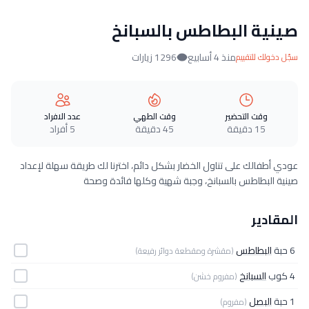
صينية البطاطس بالسبانخ
منذ 4 أسابيع
1296 زيارات
سجّل دخولك للتقييم
وقت التحضير
وقت الطهي
عدد الافراد
15 دقيقة
45 دقيقة
5 أفراد
عودي أطفالك على تناول الخضار بشكل دائم، اخترنا لك طريقة سهلة لإعداد
صينية البطاطس بالسبانخ، وجبة شهية وكلها فائدة وصحة
المقادير
6 حبة
البطاطس
(مقشرة ومقطعة دوائر رفيعة)
4 كوب
السبانخ
(مفروم خشن)
1 حبة
البصل
(مفروم)