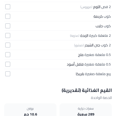
2 فص
الثوم
(مهروس)
كوب
كريمة
كوب
حليب
2 ملعقة كبيرة
الزبدة
(مذوبة)
2 كوب
جبن الشيدر
(مبشور)
0.5 ملعقة صغيرة
ملح
0.5 ملعقة صغيرة
فلفل أسود
ربع ملعقة صغيرة
بابريكا
القيم الغذائية (تقديرية)
للحصة الواحدة
سعرات حرارية
بروتين
289 سعرة
10.6 جم