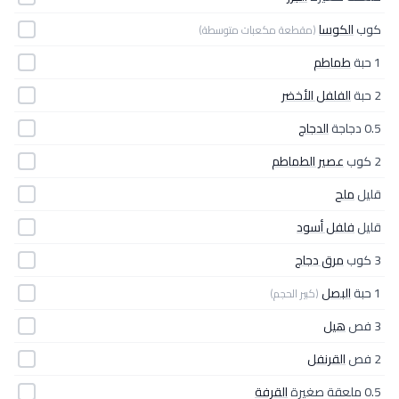
كوب
الكوسا
(مقطعة مكعبات متوسطة)
1 حبة
طماطم
2 حبة
الفلفل الأخضر
0.5 دجاجة
الدجاج
2 كوب
عصير الطماطم
قليل
ملح
قليل
فلفل أسود
3 كوب
مرق دجاج
1 حبة
البصل
(كبير الحجم)
3 فص
هيل
2 فص
القرنفل
0.5 ملعقة صغيرة
القرفة