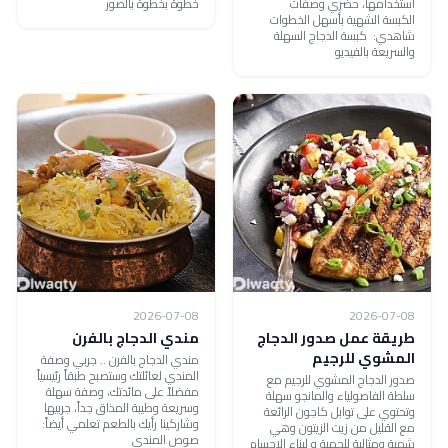
استخدامها، حضري وصفات
خطوة بخطوة بالصور
الكبسة الشهية بأسهل الخطوات
شاهدي: كبسة الدجاج السهلة
والسريعة بالفيديو
2026-07-08
2026-07-08
طريقة عمل صدور الدجاج
مندي الدجاج بالفرن
المشوي للرجيم
مندي الدجاج بالفرن .. جربي وصفة
المندي لعائلتك وستصبح طبقاً رئيسياً
صدور الدجاج المشوي للرجيم مع
مفضلاً على مائدتك، وصفة سهلة
سلطة الفاصولياء والمانجو سهلة
وسريعة وطيبة المذاق جداً، جربيها
وتحتوي على توابل كاجون الرائعة
وشاركينا رأيك بالطعم تعلمي أيضاً:
مع القليل من زيت الزيتون وهي
صوص المندي
شهية ومثالية للحمية و لبناء الاجسام