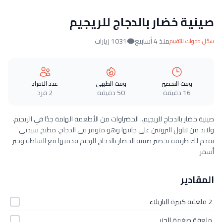
صينية خضار بالدجاج للريجيم
منذ 4 أسابيع
1031 زيارات
سجّل دخولك للتقييم
وقت التحضير
وقت الطهي
عدد الافراد
16 دقيقة
50 دقيقة
2 فرد
صينية خضار بالدجاج للريجيم.. الخضراوات من الأطعمة الهامة جدًا في الريجيم،
ولابد من تناول البروتين على جانبها وهو متوفر في الدجاج، مطبخ سيدتي
يقدم لك طريقة تحضير صينية الخضار بالدجاج للرجيم قدميها مع السلطة وخبز
أسمر
المقادير
2 ملعقة كبيرة
البازيلاء
ملعقة صغيرة
الجزر