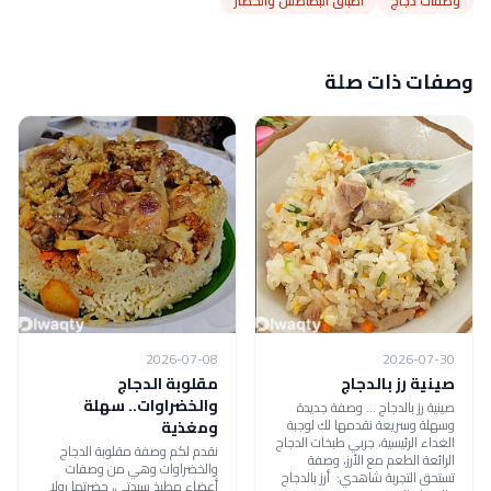
وصفات دجاج
أطباق البطاطس والخضار
وصفات ذات صلة
2026-07-08
2026-07-30
صينية رز بالدجاج
مقلوبة الدجاج
والخضراوات.. سهلة
صينية رز بالدجاج ... وصفة جديدة
وسهلة وسريعة نقدمها لك لوجبة
ومغذية
الغداء الرئيسية، جربي طبخات الدجاج
نقدم لكم وصفة مقلوبة الدجاج
الرائعة الطعم مع الأرز، وصفة
والخضراوات وهي من وصفات
تستحق التجربة شاهدي: أرز بالدجاج
أعضاء مطبخ سيدتي، حضرتها رولا