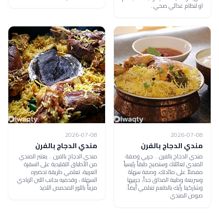
او لنظام غذائي صحي .
2026-07-08
2026-07-08
مندي الدجاج بالفرن
مندي الدجاج بالفرن
مندي الدجاج بالفرن .. جربي وصفة
مندي الدجاج بالفرن .. يعتبر المندي
المندي لعائلتك وستصبح طبقاً رئيسياً
من الأطباق التقليدية على السفرة
مفضلاً على مائدتك، وصفة سهلة
العربية، تعلمي طريقة تحضيره
وسريعة وطيبة المذاق جداً، جربيها
السهلة ، وقدميه بجانب اللبن الزبادي
وشاركينا رأيك بالطعم تعلمي أيضاً:
مزيناً باللوز المحمص اللذيذ
صوص المندي