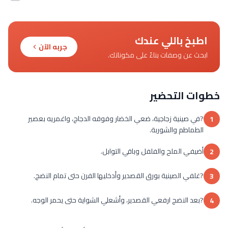
اطبخ باللي عندك
جربه الآن
ابحث عن وصفات بناءً على مكوناتك.
خطوات التحضير
?في صينية زجاجية، ضعي الخضار وفوقه الدجاج، واغمريه بعصير
1
الطماطم والشوربة.
أضيفي الملح والفلفل وباقي التوابل.
2
?غلفي الصينية بورق القصدير وأدخليها الفرن حتى تمام النضج.
3
?بعد النضج ارفعي القصدير، وأشعلي الشواية حتى يحمر الوجه.
4