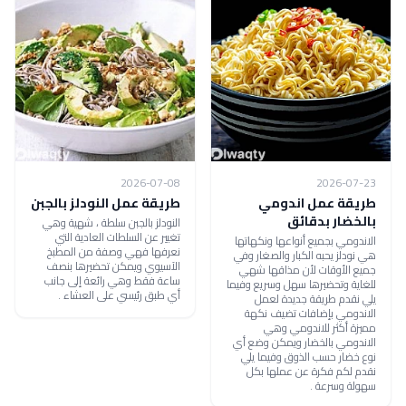
2026-07-08
2026-07-23
طريقة عمل اندومي
طريقة عمل النودلز بالجبن
بالخضار بدقائق
النودلز بالجبن سلطة ، شهية وهي
تغيير عن السلطات العادية التي
الاندومي بجميع أنواعها ونكهاتها
نعرفها فهي وصفة من المطبخ
هي نودلز يحبه الكبار والصغار وفي
الآسيوي ويمكن تحضيرها بنصف
جميع الأوقات لأن مذاقها شهي
ساعة فقط وهي رائعة إلى جانب
للغاية وتحضيرها سهل وسريع وفيما
أي طبق رئيسي على العشاء .
يلي نقدم طريقة جديدة لعمل
الاندومي بإضافات تضيف نكهة
مميزة أكثر للاندومي وهي
الاندومي بالخضار ويمكن وضع أي
نوع خضار حسب الذوق وفيما يلي
نقدم لكم فكرة عن عملها بكل
سهولة وسرعة .