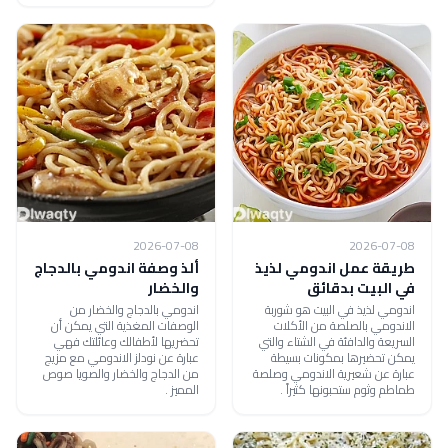
2026-07-08
2026-07-08
طريقة عمل اندومي لذيذ
ألذ وصفة اندومي بالدجاج
في البيت بدقائق
والخضار
اندومي لذيذ في البيت هو شوربة
اندومي بالدجاج والخضار من
الاندومي بالصلصة من الأكلات
الوصفات المغذية التي يمكن أن
السريعة والدافئة في الشتاء والتي
تحضريها لأطفالك وعائلتك فهي
يمكن تحضيرها بمكونات بسيطة
عبارة عن نودلز الاندومي مع مزيج
عبارة عن شعيرية الاندومي وصلصة
من الدجاج والخضار والصويا صوص
طماطم وثوم ستحبونها كثيراً .
المميز .