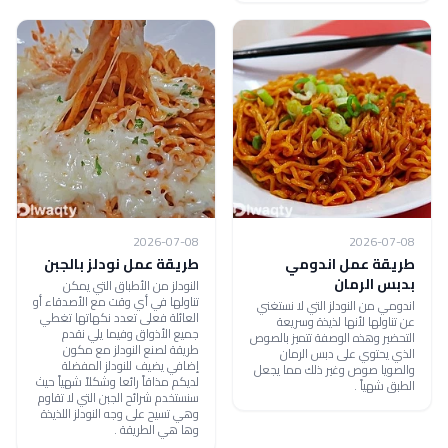
2026-07-08
2026-07-08
طريقة عمل اندومي
طريقة عمل نودلز بالجبن
بدبس الرمان
النودلز من الأطباق التي يمكن
تناولها في أي وقت مع الأصدقاء أو
اندومي من النودلز التي لا نستغني
العائلة فعلى تعدد نكهاتها تغطي
عن تناولها لأنها لذيذة وسريعة
جميع الأذواق وفيما يلي نقدم
التحضير وهذه الوصفة تتميز بالصوص
طريقة لصنع النودلز مع مكون
الذي يحتوي على دبس الرمان
إضافي يضيف للنودلز المفضلة
والصويا صوص وغير ذلك مما يجعل
لديكم مذاقاً رائعا وشكلاً شهياً حيث
الطبق شهياً .
سنستخدم شرائح الجبن التي لا تقاوم
وهي تسيح على وجه النودلز اللذيذة
وها هي الطريقة .