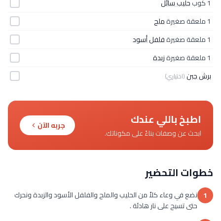
1 كوب
حليب سائل
1 ملعقة صغيرة
ملح
1 ملعقة صغيرة
فلفل أسود
1 ملعقة صغيرة
زبدة
برش جبن
(اختياري)
اطبخ باللي عندك
جربه الآن
ابحث عن وصفات بناءً على مكوناتك.
خطوات التحضير
نضع في وعاء كلاً من الحليب والملح والفلفل الأسود والزبدة ونحرك
1
حتى تسيح على نار هادئة .