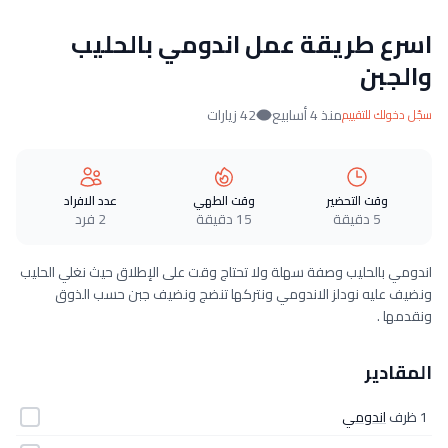
اسرع طريقة عمل اندومي بالحليب
والجبن
منذ 4 أسابيع
42 زيارات
سجّل دخولك للتقييم
وقت التحضير
وقت الطهي
عدد الافراد
5 دقيقة
15 دقيقة
2 فرد
اندومي بالحليب وصفة سهلة ولا تحتاج وقت على الإطلاق حيث نغلي الحليب
ونضيف عليه نودلز الاندومي ونتركها تنضج ونضيف جبن حسب الذوق
ونقدمها .
المقادير
1 ظرف
اندومي