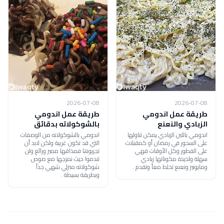
2026-07-08
2026-07-08
طريقة عمل اندومي
طريقة عمل اندومي
الزبادي والنعنع
بالشوكولاته بدقائق
اندومي باللبن الزبادي يمكن تناولها
اندومي بالشوكولاته من الوصفات
على السحور في رمضان أو كمقبلات
التي قد تكون غريبة ولكن لابد أن
على الفطور وكل الأوقات فهي
تجربوها فمذاقها مميز ورائع ولن
سهلة ولذيذة مكوناتها زبادي
تندموا حيث نمزجها مع صوص
ومايونيز ونعنع تخلط معاً وتقدم .
شوكولاته منزلي شهي جداً
وبطريقة بسيطة .