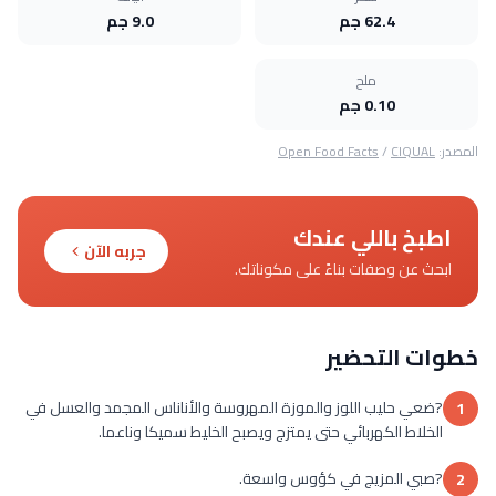
62.4 جم
9.0 جم
ملح
0.10 جم
المصدر:
CIQUAL
/
Open Food Facts
اطبخ باللي عندك
جربه الآن
ابحث عن وصفات بناءً على مكوناتك.
خطوات التحضير
?ضعي حليب اللوز والموزة المهروسة والأناناس المجمد والعسل في
1
الخلاط الكهربائي حتى يمتزج ويصبح الخليط سميكا وناعما.
?صبي المزيج في كؤوس واسعة.
2