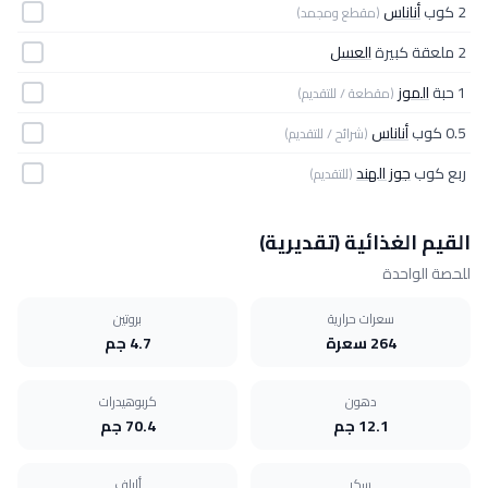
2 كوب
أناناس
(مقطع ومجمد)
2 ملعقة كبيرة
العسل
1 حبة
الموز
(مقطعة / للتقديم)
0.5 كوب
أناناس
(شرائح / للتقديم)
ربع كوب
جوز الهند
(للتقديم)
القيم الغذائية (تقديرية)
للحصة الواحدة
سعرات حرارية
بروتين
264 سعرة
4.7 جم
دهون
كربوهيدرات
12.1 جم
70.4 جم
سكر
ألياف