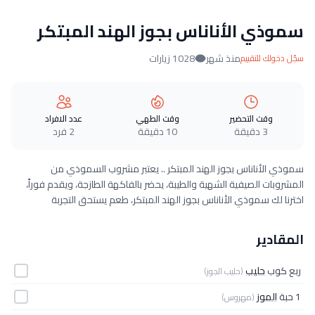
سموذي الأناناس بجوز الهند المبتكر
منذ شهر
1028 زيارات
سجّل دخولك للتقييم
وقت التحضير
وقت الطهي
عدد الافراد
3 دقيقة
10 دقيقة
2 فرد
سموذي الأناناس بجوز الهند المبتكر .. يعتبر مشروب السموذي من
المشروبات الصيفية الشهية والطيبة، يحضر بالفاكهة الطازجة، ويقدم فوراً،
اخترنا لك سموذي الأناناس بجوز الهند المبتكر، طعم يستحق التجربة
المقادير
ربع كوب
حليب
(حليب الجوز)
1 حبة
الموز
(مهروس)