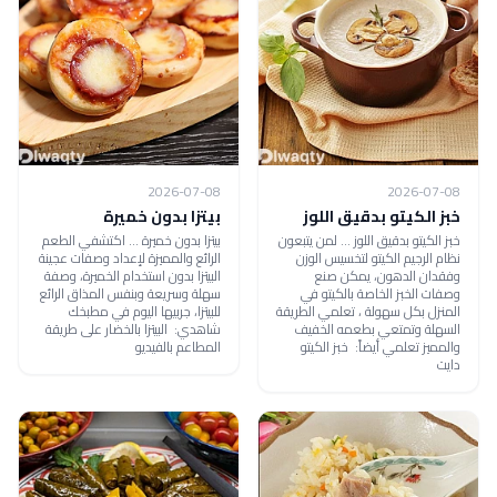
2026-07-08
2026-07-08
خبز الكيتو بدقيق اللوز
بيتزا بدون خميرة
خبز الكيتو بدقيق اللوز ... لمن يتبعون
بيتزا بدون خميرة ... اكتشفي الطعم
نظام الرجيم الكيتو لتخسيس الوزن
الرائع والمميزة لإعداد وصفات عجينة
وفقدان الدهون، يمكن صنع
البيتزا بدون استخدام الخميرة، وصفة
وصفات الخبز الخاصة بالكيتو في
سهلة وسريعة وبنفس المذاق الرائع
المنزل بكل سهولة ، تعلمي الطريقة
للبيتزا، جربيها اليوم في مطبخك
السهلة وتمتعي بطعمه الخفيف
شاهدي: البيتزا بالخضار على طريقة
والمميز تعلمي أيضاً: خبز الكيتو
المطاعم بالفيديو
دايت