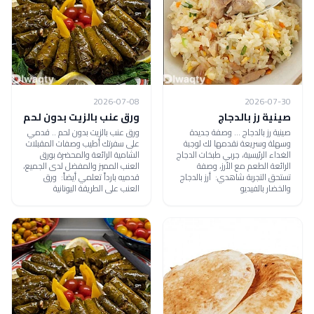
2026-07-08
2026-07-30
صينية رز بالدجاج
ورق عنب بالزيت بدون لحم
صينية رز بالدجاج ... وصفة جديدة
ورق عنب بالزيت بدون لحم .. قدمي
وسهلة وسريعة نقدمها لك لوجبة
على سفرتك أطيب وصفات المقبلات
الغداء الرئيسية، جربي طبخات الدجاج
الشامية الرائعة والمحضرة بورق
الرائعة الطعم مع الأرز، وصفة
العنب المميز والمفضل لدى الجميع،
تستحق التجربة شاهدي: أرز بالدجاج
قدميه بارداً تعلمي أيضاً: ورق
والخضار بالفيديو
العنب على الطريقة اليونانية