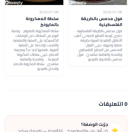
2026-07-08
2026-07-08
فول مدمس بالطريقة
سلطة المعكرونة
الفلسطينية
بالمايونيز
فول مدمس بالطريقة الفلسطينية ...
سلطة المعكرونة بالمايونيز .. وصفة
حضري لوجبة الفطور الصباحي أطيب
اليوم من السلطات من الوصفات
الأطباق التقليدية العربية بطريقة
الكلاسيكية على السفرة والمنتشرة
مميزة وشهية، جربي الفول
والمحبب تواجدها على السفرة
المدمس من المطبخ الفلسطيني
العربية، طعمها لذيذ جداً وسريعة
وبالصحة والعافية شاهدي: فول
التحضير، جربي سلطات المكرونة
مدمس بالطحينية بالفيديو
المنوعة ... وبالصحة والعافية
شاهدي: سلطة المكرونة بالخضار
والدجاج بالفيديو
0 التعليقات
جرّبت الوصفة؟
⭐
كن أول من يقيّمها ويحكي لنا النتيجة — تقييمك يساعد