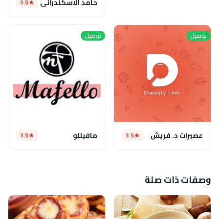
حامد الاسكندراني
3.5
توصيل
توصيل
عصيرات د. فريش
مافيللو
3.5
3.5
وصفات ذات صلة