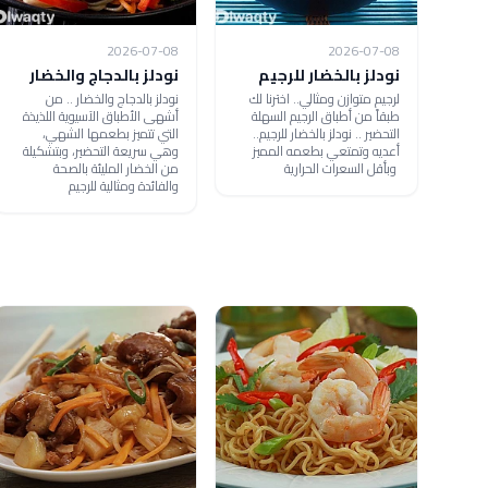
2026-07-08
2026-07-08
نودلز بالخضار للرجيم
نودلز بالدجاج والخضار
لرجيم متوازن ومثالي.. اخترنا لك
نودلز بالدجاج والخضار .. من
طبقاً من أطباق الرجيم السهلة
أشهى الأطباق الآسيوية اللذيذة
التحضير .. نودلز بالخضار للرجيم..
التي تتميز بطعمها الشهي،
أعديه وتمتعي بطعمه المميز
وهي سريعة التحضير، وبتشكيلة
وبأقل السعرات الحرارية
من الخضار المليئة بالصحة
والفائدة ومثالية للرجيم