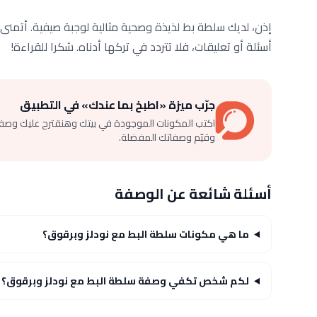
إذن، لديك سلطة بط لذيذة وصحية مثالية لوجبة صيفية. أتمنى 
أسئلة أو تعليقات، فلا تتردد في تركها أدناه. شكرا للقراءة!
جرّب ميزة «اطبخ بما عندك» في التطبيق
اكتب المكونات الموجودة في بيتك وهنقترح عليك وصف
وقيّم وصفاتك المفضلة.
أسئلة شائعة عن الوصفة
ما هي مكونات سلطة البط مع نودلز وبرقوق؟
لكم شخص تكفي وصفة سلطة البط مع نودلز وبرقوق؟