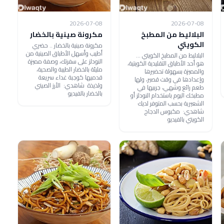
2026-07-08
2026-07-08
البلاليط من المطبخ
مكرونة صينية بالخضار
الكويتي
مكرونة صينية بالخضار .. حضري
أطيب وأسهل الأطباق الصينية من
البلاليط من المطبخ الكويتي ...
النودلز على سفرتك، وصفة مميزة
هو أحد الأطباق التقليدية الكويتية،
مليئة بالخضار الطيبة والصحية،
والمميزة بسهولة تحضيرها
قدميها كوجبة غداء سريعة
وإعدادها في وقت قصير، ولها
ولذيذة شاهدي: الأرز الصيني
طعم رائع وشهي، جربيها في
بالخضار بالفيديو
مطبخك اليوم باستخدام النودلز أو
الشعيرية بحسب المتوفر لديك
شاهدي: مكبوس الدجاج
الكويتي بالفيديو