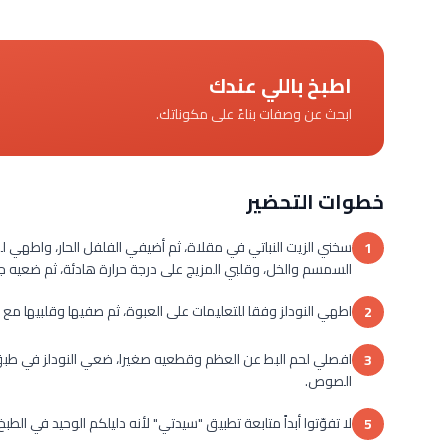
اطبخ باللي عندك
ابحث عن وصفات بناءً على مكوناتك.
خطوات التحضير
سخني الزيت النباتي في مقلاة، ثم أضيفي الفلفل الحار، واطهي 
1
السمسم والخل، وقلبي المزيج على درجة حرارة هادئة، ثم ضعيه جان
اطهي النودلز وفقا للتعليمات على العبوة، ثم صفيها وقلبيها 
2
افصلي لحم البط عن العظم وقطعيه صغيرا، ضعي النودلز في طبق ال
3
الصوص.
لا تفوّتوا أبداً متابعة تطبيق "سيدتي" لأنه دليلكم الوحيد في الطب
5