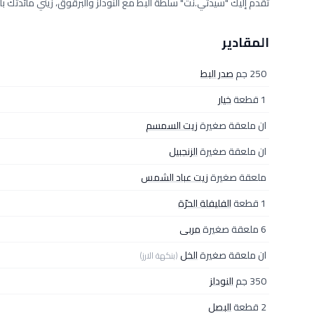
تقدم إليك "سيدتي.نت" سلطة البط مع النودلز والبرقوق، زيني مائدتك
المقادير
250 جم
صدر البط
1 قطعة
خيار
ان ملعقة صغيرة
زيت السمسم
ان ملعقة صغيرة
الزنجبيل
ملعقة صغيرة
زيت عباد الشمس
1 قطعة
الفليفلة الحرّة
6 ملعقة صغيرة
مربى
ان ملعقة صغيرة
الخل
(بنكهة الارز)
350 جم
النودلز
2 قطعة
البصل