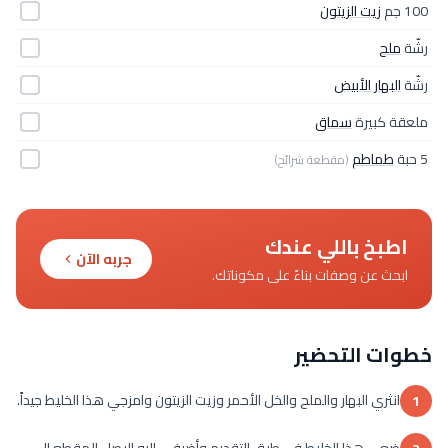
100 جم
زيت الزيتون
رشّة
ملح
رشّة
البهار الأبيض
ملعقة كبيرة
سماق
5 حبة
طماطم
(مقطعة شرائح)
اطبخ باللي عندك
جربه الآن
ابحث عن وصفات بناءً على مكوناتك.
خطوات التحضير
انثري البهار والملح والخل الأحمر وزيت الزيتون وامزجي هذا الخليط جيداً.
1
ضعي هذا الخليط في طبق التقديم وأضيفي إليه البصل المقطع إلى