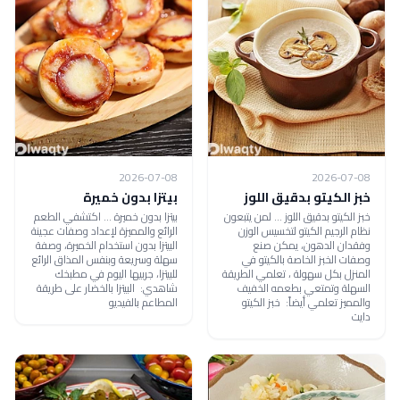
2026-07-08
2026-07-08
خبز الكيتو بدقيق اللوز
بيتزا بدون خميرة
خبز الكيتو بدقيق اللوز ... لمن يتبعون
بيتزا بدون خميرة ... اكتشفي الطعم
نظام الرجيم الكيتو لتخسيس الوزن
الرائع والمميزة لإعداد وصفات عجينة
وفقدان الدهون، يمكن صنع
البيتزا بدون استخدام الخميرة، وصفة
وصفات الخبز الخاصة بالكيتو في
سهلة وسريعة وبنفس المذاق الرائع
المنزل بكل سهولة ، تعلمي الطريقة
للبيتزا، جربيها اليوم في مطبخك
السهلة وتمتعي بطعمه الخفيف
شاهدي: البيتزا بالخضار على طريقة
والمميز تعلمي أيضاً: خبز الكيتو
المطاعم بالفيديو
دايت