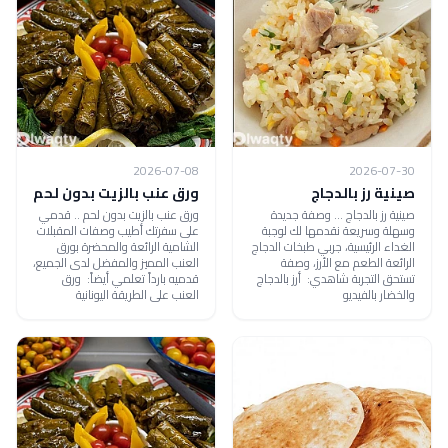
2026-07-08
2026-07-30
صينية رز بالدجاج
ورق عنب بالزيت بدون لحم
صينية رز بالدجاج ... وصفة جديدة
ورق عنب بالزيت بدون لحم .. قدمي
وسهلة وسريعة نقدمها لك لوجبة
على سفرتك أطيب وصفات المقبلات
الغداء الرئيسية، جربي طبخات الدجاج
الشامية الرائعة والمحضرة بورق
الرائعة الطعم مع الأرز، وصفة
العنب المميز والمفضل لدى الجميع،
تستحق التجربة شاهدي: أرز بالدجاج
قدميه بارداً تعلمي أيضاً: ورق
والخضار بالفيديو
العنب على الطريقة اليونانية