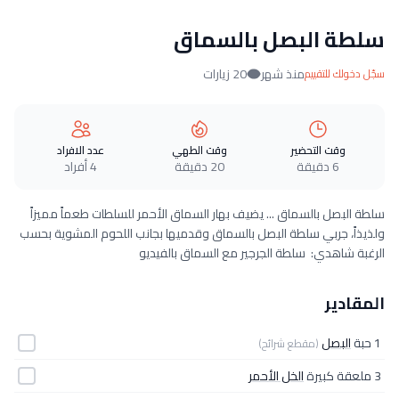
سلطة البصل بالسماق
منذ شهر
20 زيارات
سجّل دخولك للتقييم
وقت التحضير
وقت الطهي
عدد الافراد
6 دقيقة
20 دقيقة
4 أفراد
سلطة البصل بالسماق ... يضيف بهار السماق الأحمر للسلطات طعماً مميزاً
ولذيذاً، جربي سلطة البصل بالسماق وقدميها بجانب اللحوم المشوية بحسب
الرغبة شاهدي: سلطة الجرجير مع السماق بالفيديو
المقادير
1 حبة
البصل
(مقطع شرائح)
3 ملعقة كبيرة
الخل الأحمر