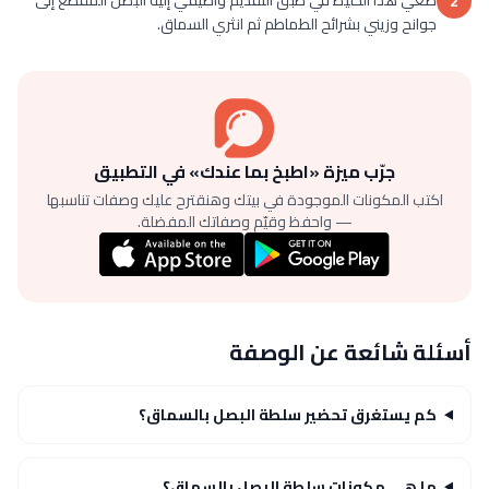
2
جوانح وزيني بشرائح الطماطم ثم انثري السماق.
جرّب ميزة «اطبخ بما عندك» في التطبيق
اكتب المكونات الموجودة في بيتك وهنقترح عليك وصفات تناسبها
— واحفظ وقيّم وصفاتك المفضلة.
أسئلة شائعة عن الوصفة
كم يستغرق تحضير سلطة البصل بالسماق؟
ما هي مكونات سلطة البصل بالسماق؟