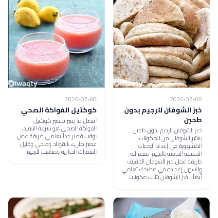
2026-07-08
2026-07-08
خبز الشوفان للرجيم بدون
كوكتيل الفواكة الصحي
طحين
أفضل ما يميز تحضير كوكتيل
الفواكة الصحي هو سرعة التنفيد،
خبز الشوفان للرجيم بدون طحين ...
بوقت قصير جداً تعلمي طريقة عمل
يعتبر الشوفان من المكونات
عصير مليء بالفوائد وصحي وقليل
المشهورة في إعداد الوجبات
السعرات الحرارية ومناسب للرجيم
الخفيفة الخاصة بالرجيم، نقدم لك
طريقة عمل خبز الشوفان الخفيف
والسهل إعداده في مطبخك تعلمي
أيضاً: خبز الشوفان بثلاث مكونات