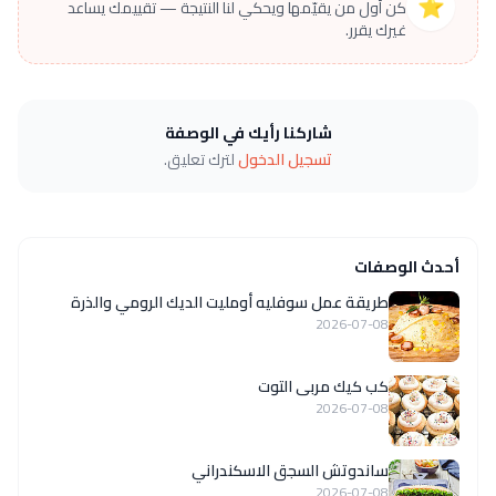
⭐
كن أول من يقيّمها ويحكي لنا النتيجة — تقييمك يساعد
غيرك يقرر.
شاركنا رأيك في الوصفة
تسجيل الدخول
لترك تعليق.
أحدث الوصفات
طريقة عمل سوفليه أومليت الديك الرومي والذرة
2026-07-08
كب كيك مربى التوت
2026-07-08
ساندوتش السجق الاسكندراني
2026-07-08