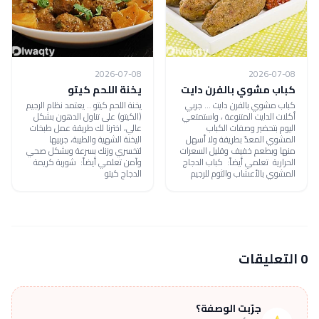
2026-07-08
2026-07-08
كباب مشوي بالفرن دايت
يخنة اللحم كيتو
كباب مشوي بالفرن دايت ... جربي
يخنة اللحم كيتو .. يعتمد نظام الرجيم
أكلات الدايت المتنوعة ، واستمتعي
(الكيتو) على تناول الدهون بشكل
اليوم بتحضير وصفات الكباب
عالي، اخترنا لك طريقة عمل طبخات
المشوي المعدّ بطريقة ولا أسهل
اليخنة الشهية والطيبة، جربيها
منها وبطعم خفيف وقليل السعرات
لتخسري وزنك بسرعة وبشكل صحي
الحرارية تعلمي أيضاً: كباب الدجاج
وآمن تعلمي أيضاً: شوربة كريمة
المشوي بالأعشاب والثوم للرجيم
الدجاج كيتو
0 التعليقات
جرّبت الوصفة؟