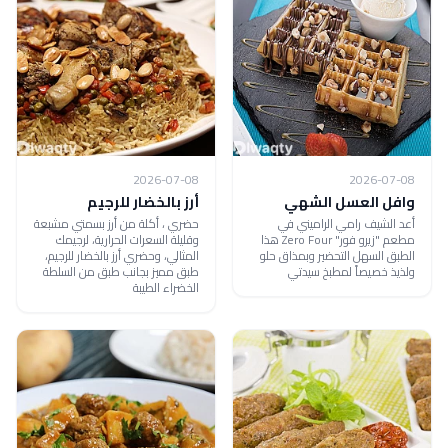
2026-07-08
2026-07-08
وافل العسل الشهي
أرز بالخضار للرجيم
أعد الشيف رامي الراميني في
حضري ، أكلة من أرز بسمتي مشبعة
مطعم "زيرو فور" Zero Four هذا
وقليلة السعرات الحرارية، لرجيمك
الطبق السهل التحضير وبمذاق حلو
المثالي، وحضري أرز بالخضار للرجيم،
ولذيذ خصيصاً لمطبخ سيدتي
طبق مميز بجانب طبق من السلطة
الخضراء الطيبة