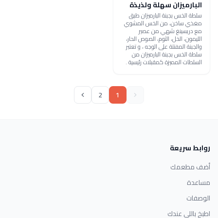
البارميزان سهلة ولذيذة
سلطة الخس بجبنة البارميزان طبق
مغذي ساخن، من الخس المشوي
مع دريسينغ شهي من عصير
الليمون، الخل، الثوم، الصوص الحار،
والجبنة المفتتة على الوجه ، و تعتبر
سلطة الخس بجبنة البارميزان من
السلطات المميزة كمقبلات رئيسية .
2
1
روابط سريعة
أضف مطعمك
مساعدة
الوصفات
اطبخ باللي عندك