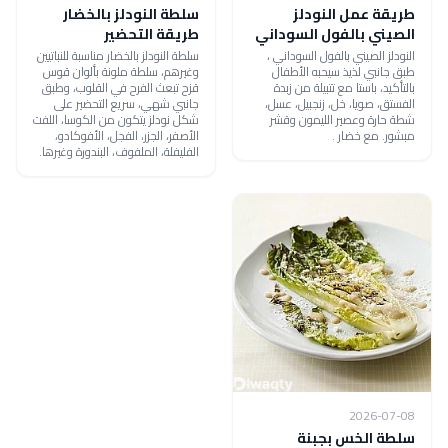
طريقة عمل النودلز
سلطة النودلز بالخضار
الصيني بالفول السوداني
طريقة التحضير
النودلز الصيني بالفول السوداني ،
سلطة النودلز بالخضار مناسبة للنباتيين
طبق جانبي لذيذ سيحبه الأطفال
وغيرهم، سلطة ملونة بألوان قوس
بالتأكيد، باستا مع تتبيلة من زبدة
قزح تبعث الفرح في القلوب، وطبق
الفستق، صويا، خل، زنجبيل، عسل،
جانبي شهي، سريع التحضير على
شطة حارة وعصير الليمون وقشر
شكل نودلز يتكون من الكوسا، اللفت
مبشور. مع خضار .
الأصفر، الجزر، الفجل، الأفوكادو،
الفليفلة، الملفوف، البندورة وغيرها.
2026-07-08
سلطة الخس بجبنة