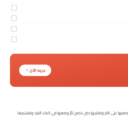
جربه الآن
 على النار وتقليبها حتى تنضج ثمَّ وضعها في الماء البارد وتقشيرها