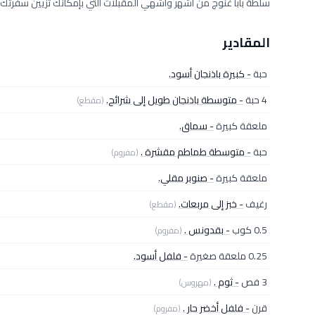
سلطة بابا غنوج من أشهر وأشهي المقبلات التي بإمكانك تزيين سفرتك به
المقادير
حبة
- كبيرة باذنجان أسود.
4 حبة
- متوسطة باذنجان طويل إلى شرائح.
(مقطع)
ملعقة كبيرة
- سماق.
حبة
- متوسطة طماطم مقشرة .
(مفروم)
ملعقة كبيرة
- صنوبر مقلي.
رغيف
- خبز إلى مربعات.
(مقطع)
0.5 كوب
- بقدونس .
(مفروم)
0.25 ملعقة صغيرة
- فلفل أسود.
3 فص
- ثوم .
(مهروس)
قرن
- فلفل أخضر حار .
(مفروم)