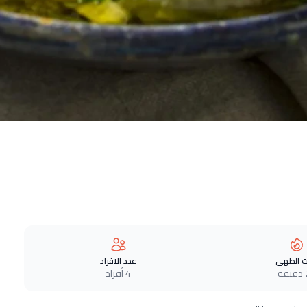
 الطهي
عدد الافراد
ة
4 أفراد