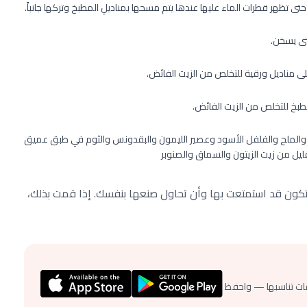
تى تظهر قطرات الماء عليها عندها يتم مسحها بمناديلِ المطبخ وتركها جانباً.
تى يسخن.
لى مناديل ورقية للتخلص من الزيت الفائض.
طبخ للتخلص من الزيت الفائض.
لحار والملح والفلفل الأسود وعصير الليمون والبقدونس والثوم في طبق عميق
لقليل من زيت الزيتون والسماق والصنوبر
أن تكون قد استمتعت بها وأن تحاول صنعها بنفسك. إذا قمت بذلك،
ات تناسبها — واحفظ