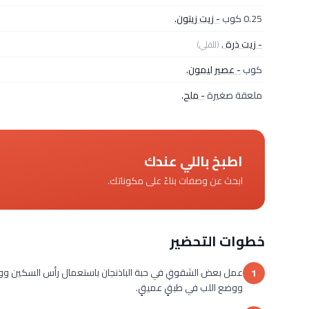
0.25 كوب
- زيت زيتون.
- زيت ذرة .
(للقلي)
كوب
- عصير ليمون.
ملعقة صغيرة
- ملح.
اطبخ باللي عندك
ابحث عن وصفات بناءً على مكوناتك.
خطوات التحضير
عمل بعض الشقوقِ في حبة الباذنجان باستعمال رأس السكين ووضعها
1
ووضع اللب في طبقٍ عميقٍ.