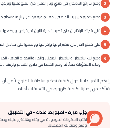
وضع شرائح الباذنجان في طبقٍ ونثر القليل من الملح عليها وتركها ح
2
وضع كميةٍ من زيت الذرة في مقلاةٍ ورفعها على نارٍ متوسطةٍ ح
3
قلي شرائح الباذنجان حتى تصبح ذهبية اللون ثم إخراجها ووضعها ع
4
قلي قطع الخبز حتى يتغير لونها وإخراجها ووضعها على مناديل الم
5
وضع لب الباذنجان والباذنجان المقلي والخبز والبندورة الفلفل ا
6
وخلط المكوِّنات جيداً، ثم وضع الخليط في طبق التقديم وتزيينه با
إليكم الأمر، دليلنا حول كيفية تحضير سلطة بابا غنوج. نأمل 
فتأكد من إخبارنا بكيفية ظهوره في التعليقات أدناه.
جرّب ميزة «اطبخ بما عندك» في التطبيق
اكتب المكونات الموجودة في بيتك وهنقترح عليك وصف
وقيّم وصفاتك المفضلة.