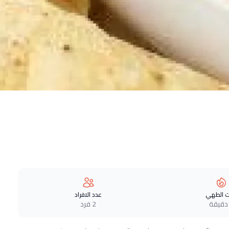
 الطهي
عدد الافراد
2 فرد