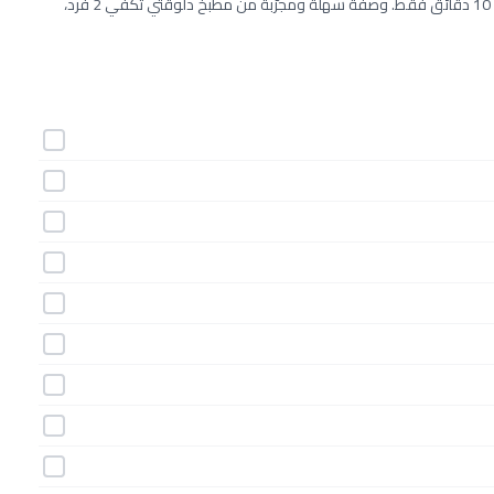
طريقة عمل صلصة الجبن السويسري خطوة بخطوة بـ10 مكونات وفي 10 دقائق فقط. وصفة سهلة ومجرّبة من مطبخ دلوقتي تكفي 2 فرد،