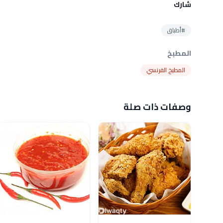
شارك
#أطباق
المطبخ
المطبخ الفرنسي
وصفات ذات صلة