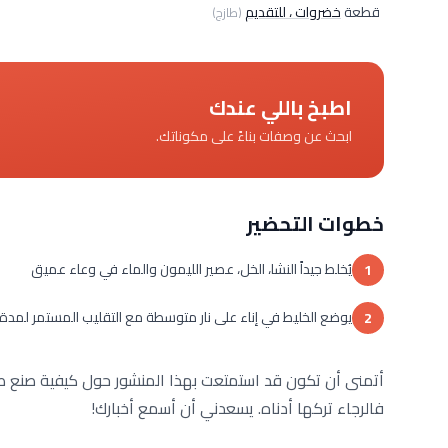
قطعة
خضروات ، للتقديم
(طازج)
اطبخ باللي عندك
ابحث عن وصفات بناءً على مكوناتك.
خطوات التحضير
يُخلط جيداً النشا، الخل، عصير الليمون والماء في وعاء عميق
1
يوضع الخليط في إناء على نار متوسطة مع التقليب المستمر لمدة 3 دقائق وتقدم بجانب المشويات
2
أتمنى أن تكون قد استمتعت بهذا المنشور حول كيفية صنع صل
فالرجاء تركها أدناه. يسعدني أن أسمع أخبارك!