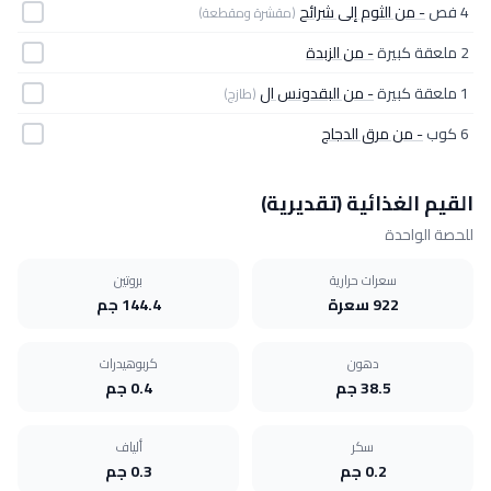
4 فص
- من الثوم إلى شرائح
(مقشرة ومقطعة)
2 ملعقة كبيرة
- من الزبدة
1 ملعقة كبيرة
- من البقدونس ال
(طازج)
6 كوب
- من مرق الدجاج
القيم الغذائية (تقديرية)
للحصة الواحدة
سعرات حرارية
بروتين
922 سعرة
144.4 جم
دهون
كربوهيدرات
38.5 جم
0.4 جم
سكر
ألياف
0.2 جم
0.3 جم