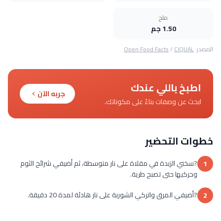
ملح
1.50 جم
المصدر:
CIQUAL
/
Open Food Facts
اطبخ باللي عندك
جربه الآن
ابحث عن وصفات بناءً على مكوناتك.
خطوات التحضير
?سخني الزبدة في مقلاة على نار متوسطة، ثم أضيفي شرائح الثوم
1
وحركيها حتى تصبح طرية.
?أضيفي المرق واتركي الشوربة على نار هادئة لمدة 20 دقيقة.
2