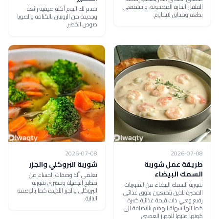
الفلفل الحارة المطحونة، واستمتعي
نقدم لكِ اليوم أكلة صيفية رائعة
بطعم ومذاق لايقاوم.
وجديدة من الروبيان بالكنافه والصويا
صوص الخطير.
2026-07-08
2026-07-08
طريقة عمل شوربة
شوربة البروكلي والجزر
السمك البيضاء
تعلمي ألذ وصفات الحساء من
مطبخ الجميلة وحضري شوربة
شوربة السمك البيضاء من الشوربات
البروكلي والجزر اللذيذة كما بالوصفة
المميزة للذين يتمتعون بذوق غذائي
التالية.
رفيع وهي ذات قيمة غذائية كبيرة
كما انها سهلة الهضم بالاضافة الى
كونها منبها للجهاز العصبي