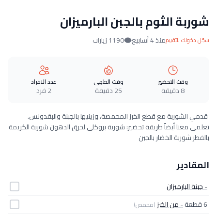
شوربة الثوم بالجبن البارميزان
منذ 4 أسابيع
1190 زيارات
سجّل دخولك للتقييم
وقت التحضير
وقت الطهي
عدد الافراد
8 دقيقة
25 دقيقة
2 فرد
قدمي الشوربة مع قطع الخبز المحمصة، وزينيها بالجبنة والبقدونس.
تعلمي معنا أيضاً طريقة تحضير: شوربة بروكلى لحرق الدهون شوربة الكريمة
بالفطر شوربة الخضار بالجبن
المقادير
- جبنة البارميزان
6 قطعة
- من الخبز
(محمص)