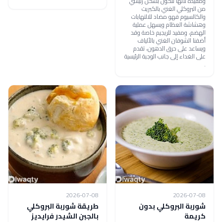
ومفيدة لأنها تتكون بشكل رئيسي
من البروكلي الغني بالكبريت
والكالسيوم فهو مضاد للالتهابات
وهشاشة العظام ويسهل عملية
الهضم، ومفيد للريجيم خاصة وقد
أضفنا الشوفان الغني بالألياف
ويساعد على حرق الدهون، تقدم
على الغداء إلى جانب الوجبة الرئيسية
.
2026-07-08
2026-07-08
شوربة البروكلي بدون
طريقة شوربة البروكلي
كريمة
بالجبن الشيدر فرايديز