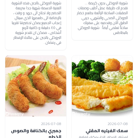
شوربة البروكلي بدون كريمة ...
شوربة البروكلي بالجبن هذه الشوربة
نقدم لك طريقة عمل أطيب وصفات
الغنية الدسمة شهية جدا سريعة
المقبلات الساخنة الرائعة بطعم خضار
التحضير ولا تحتاج الى جهد و وقت ،
البروكلي الصحي والشهي، جربي
بالإضافة الى طعمها الذي سينال
الطبق الآن وقدميه على سفرتك
إعجاب الجميع يمكن تحضيرها تقريبا
ساخناً تعلمي أيضاً: شوربة البروكلي
في ٤٥ دقيقة و كافية لأربع
بالبطاطس
أشخاص ، ممكن ان تقدم شوربة
البروكلي بالجبن على مائدة الإفطار
في رمضان .
2026-07-08
2026-07-08
سمك الفيليه المقلي
جمبري بالكنافة والصوص
الخطير
لعشاق المذاق الحار يمكنكِ إضافة