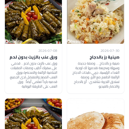
2026-07-08
2026-07-30
صينية رز بالدجاج
ورق عنب بالزيت بدون لحم
صينية رز بالدجاج ... وصفة جديدة
ورق عنب بالزيت بدون لحم .. قدمي
وسهلة وسريعة نقدمها لك لوجبة
على سفرتك أطيب وصفات المقبلات
الغداء الرئيسية، جربي طبخات الدجاج
الشامية الرائعة والمحضرة بورق
الرائعة الطعم مع الأرز، وصفة
العنب المميز والمفضل لدى الجميع،
تستحق التجربة شاهدي: أرز بالدجاج
قدميه بارداً تعلمي أيضاً: ورق
والخضار بالفيديو
العنب على الطريقة اليونانية