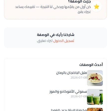
جرّبت الوصفة؟
⭐
كن أول من يقيّمها ويحكي لنا النتيجة — تقييمك يساعد
غيرك يقرر.
شاركنا رأيك في الوصفة
تسجيل الدخول
لترك تعليق.
أحدث الوصفات
متبل الباذنجان بالرمان
2026-07-08
سموثي الأفوكادو والموز
2026-07-08
مكرونة البيتزا بجبن الغودا