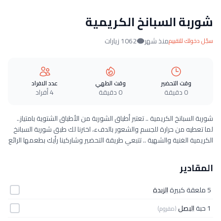
شوربة السبانخ الكريمية
منذ شهر
1062 زيارات
سجّل دخولك للتقييم
وقت التحضير
وقت الطهي
عدد الافراد
0 دقيقة
0 دقيقة
4 أفراد
شوربة السبانخ الكريمية .. تعتبر أطباق الشوربة من الأطباق الشتوية بامتياز..
لما تعطيه من حرارة للجسم والشعور بالدفء، اخترنا لك طبق شوربة السبانخ
الكريمية الغنية والشهية .. تتبعي طريقة التحضير وشاركينا رأيك بطعمها الرائع
المقادير
5 ملعقة كبيرة
الزبدة
1 حبة
البصل
(مفروم)