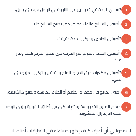
?سخني الزبدة في قدر كبير على النار وقلبي البصل فيه حتى يذبل.
1
?أضيفي السبانخ والماء وقلبي حتى يصبح السبانخ طريا.
2
?أضيفي الطحين وحركي لمدة دقيقة.
3
?أضيفي الحليب بالتدريج مع التحريك حتى يصبح المزيج ناعما وغير
4
متكتل.
?أضيفي مكعبات مرق الدجاج الملح والفلفل واتركي المزيج حتى
5
يغلي.
?صبي المزيج في محضرة الطعام أو الخلاط لتهرسيه ويصبح كالكريمة.
6
أعيدي المزيج للقدر وسخنيه ثم اسكبي في أطباق الشوربة وزيني الوجه
7
بجبنة البارميزان المبشورة.
اسمحوا لي أن أعرف كيف يظهر حساءك في التعليقات أدناه. لا