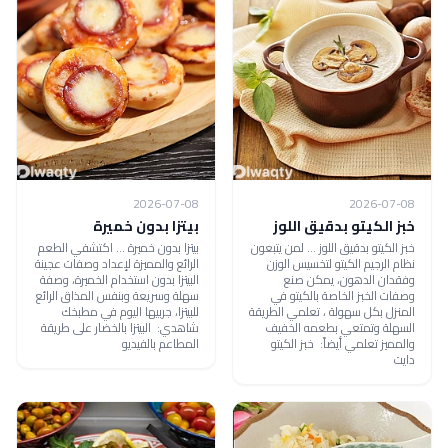
2026-07-08
2026-07-08
خبز الكيتو بدقيق اللوز
بيتزا بدون خميرة
خبز الكيتو بدقيق اللوز ... لمن يتبعون
بيتزا بدون خميرة ... اكتشفي الطعم
نظام الرجيم الكيتو لتخسيس الوزن
الرائع والمميزة لإعداد وصفات عجينة
وفقدان الدهون، يمكن صنع
البيتزا بدون استخدام الخميرة، وصفة
وصفات الخبز الخاصة بالكيتو في
سهلة وسريعة وبنفس المذاق الرائع
المنزل بكل سهولة ، تعلمي الطريقة
للبيتزا، جربيها اليوم في مطبخك
السهلة وتمتعي بطعمه الخفيف
شاهدي: البيتزا بالخضار على طريقة
والمميز تعلمي أيضاً: خبز الكيتو
المطاعم بالفيديو
دايت