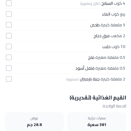
4 كوب
السبانخ
(طازج ومفروم)
ربع كوب
الماء
5 ملعقة كبيرة
طحين
2 مكعب
مرق دجاج
10 كوب
حليب
0.5 ملعقة صغيرة
ملح
0.5 ملعقة صغيرة
فلفل أسود
2 ملعقة كبيرة
جبنة بارميزان
(مبشورة)
القيم الغذائية (تقديرية)
للحصة الواحدة
سعرات حرارية
بروتين
381 سعرة
28.8 جم