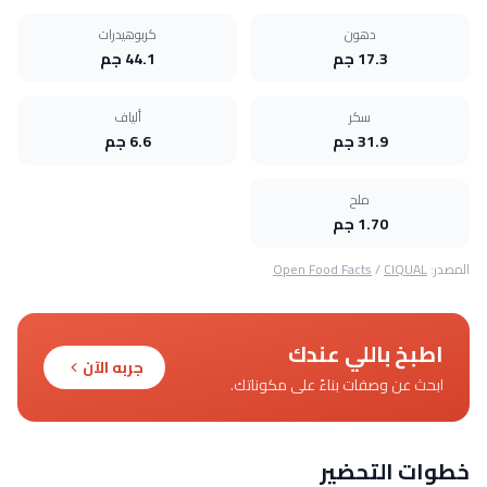
دهون
كربوهيدرات
17.3 جم
44.1 جم
سكر
ألياف
31.9 جم
6.6 جم
ملح
1.70 جم
المصدر:
CIQUAL
/
Open Food Facts
اطبخ باللي عندك
جربه الآن
ابحث عن وصفات بناءً على مكوناتك.
خطوات التحضير