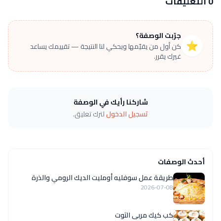
0 التعليقات
جرّبت الوصفة؟
⭐
كن أول من يقيّمها ويحكي لنا النتيجة — تقييمك يساعد
غيرك يقرر.
شاركنا رأيك في الوصفة
تسجيل الدخول
لترك تعليق.
أحدث الوصفات
طريقة عمل سوفليه أومليت الديك الرومي والذرة
2026-07-08
كب كيك مربى التوت