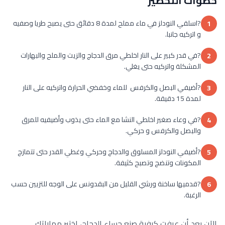
خطوات التحضير
?اسلقي النودلز في ماء مملح لمدة 8 دقائق حتى يصبح طريا وصفيه
1
و اتركيه جانبا.
?في قدر كبير على النار اخلطي مرق الدجاج والزيت والملح والبهارات
2
المشكلة واتركيه حتى يغلي.
?أضيفي البصل والكرفس للماء وخفضي الحرارة واتركيه على النار
3
لمدة 15 دقيقة.
?في وعاء صغير اخلطي النشا مع الماء حتى يذوب وأضيفيه للمرق
4
والبصل والكرفس و حركي.
?أضيفي النودلز المسلوق والدجاج وحركي وغطي القدر حتى تتمازج
5
المكونات وتنضج وتصبح كثيفة.
?قدميها ساخنة ورشي القليل من البقدونس على الوجه للتزيين حسب
6
الرغبة.
الآن بعد أن عرفت كيفية صنع حساء الدجاج، اختبر مهاراتك