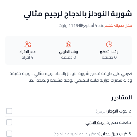
شوربة النودلز بالدجاج لرجيم مثالي
منذ 4 أسابيع
1119 زيارات
سجّل دخولك للتقييم
وقت التحضير
وقت الطهي
عدد الافراد
0 دقيقة
0 دقيقة
4 أفراد
تعرفي على طريقة تحضير شوربة النودلز بالدجاج لرجيم مثالي .. وجبة خفيفة
وذات سعرات حرارية قليلة لتتمتعي بوجبة مشبعة ولذيذة أيضاً
المقادير
2 كوب
النودلز
(عريض)
ملعقة صغيرة
الزيت النباتي
6 كوب
مرق دجاج
(ممكن إضافة المزيد عند الحاجة)