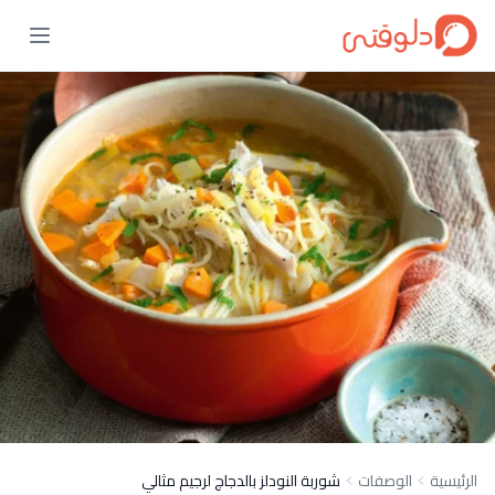
الرئيسية
الوصفات
شوربة النودلز بالدجاج لرجيم مثالي