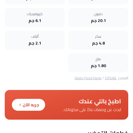
دهون
كربوهيدرات
20.1 جم
6.1 جم
سكر
ألياف
4.8 جم
2.1 جم
ملح
1.80 جم
المصدر:
CIQUAL
/
Open Food Facts
اطبخ باللي عندك
جربه الآن
ابحث عن وصفات بناءً على مكوناتك.