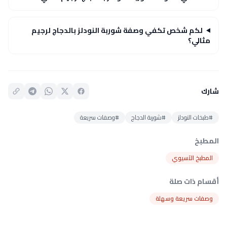
لكم شخص تكفي وصفة شوربة النودلز بالدجاج لرجيم
مثالي؟
شارك
#طبخات النودلز
#شوربة الدجاج
#وصفات سريعة
المطبخ
المطبخ الآسيوي
أقسام ذات صلة
وصفات سريعة وسهلة