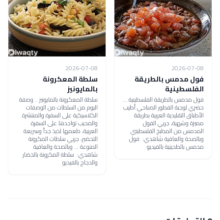
2026-07-08
2026-07-08
فول مدمس بالطريقة
سلطة المعكرونة
الفلسطينية
بالمايونيز
فول مدمس بالطريقة الفلسطينية ...
سلطة المعكرونة بالمايونيز .. وصفة
حضري لوجبة الفطور الصباحي أطيب
اليوم من السلطات من الوصفات
الأطباق التقليدية العربية بطريقة
الكلاسيكية على السفرة والمنتشرة
مميزة وشهية، جربي الفول
والمحبب تواجدها على السفرة
المدمس من المطبخ الفلسطيني
العربية، طعمها لذيذ جداً وسريعة
وبالصحة والعافية شاهدي: فول
التحضير، جربي سلطات المكرونة
مدمس بالطحينية بالفيديو
المنوعة ... وبالصحة والعافية
شاهدي: سلطة المكرونة بالخضار
والدجاج بالفيديو