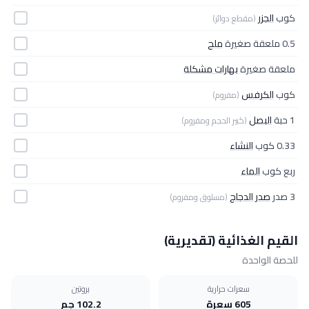
كوب
الجزر
(مقطع دوائر)
0.5 ملعقة صغيرة
ملح
ملعقة صغيرة
بهارات مشكلة
كوب
الكرفس
(مفروم)
1 حبة
البصل
(كبير الحجم ومفروم)
0.33 كوب
النشاء
ربع كوب
الماء
3 صدر
صدر الدجاج
(مسلوق ومفروم)
القيم الغذائية (تقديرية)
للحصة الواحدة
سعرات حرارية
بروتين
605 سعرة
102.2 جم