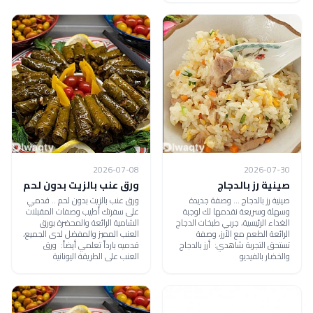
2026-07-08
2026-07-30
صينية رز بالدجاج
ورق عنب بالزيت بدون لحم
صينية رز بالدجاج ... وصفة جديدة
ورق عنب بالزيت بدون لحم .. قدمي
وسهلة وسريعة نقدمها لك لوجبة
على سفرتك أطيب وصفات المقبلات
الغداء الرئيسية، جربي طبخات الدجاج
الشامية الرائعة والمحضرة بورق
الرائعة الطعم مع الأرز، وصفة
العنب المميز والمفضل لدى الجميع،
تستحق التجربة شاهدي: أرز بالدجاج
قدميه بارداً تعلمي أيضاً: ورق
والخضار بالفيديو
العنب على الطريقة اليونانية