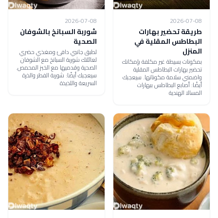
2026-07-08
2026-07-08
طريقة تحضير بهارات
شوربة السبانخ بالشوفان
البطاطس المقلية في
الصحية
المنزل
لطبق جانبي دافئ ومغذي حضري
لعائلتك شوربة السبانخ مع الشوفان
بمكونات بسيطة غير مكلفة بإمكانك
الصحية وقدميها مع الخبز المحمص.
تحضير بهارات البطاطس المقلية
سيعجبك أيضًا: شوربة الفطر والذرة
واضمني سلامة مكوناتها. سيعجبك
السريعة واللذيذة
أيضًا: أصابع البطاطس ببهارات
المسالا الهندية