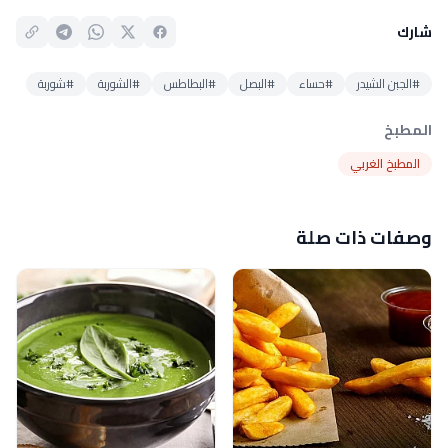
شارك
#الجبن الشيدر
#حساء
#البصل
#البطاطس
#الشوربة
#شوربة
المطبخ
المطبخ الغربي
وصفات ذات صلة