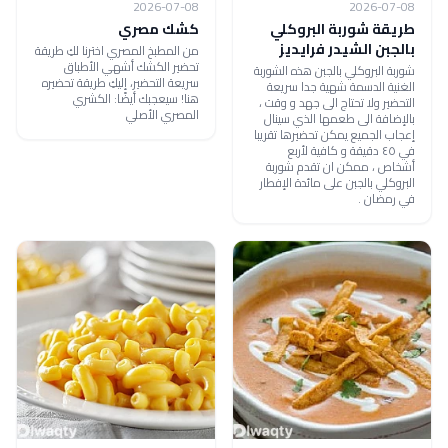
2026-07-08
2026-07-08
طريقة شوربة البروكلي
كشك مصري
بالجبن الشيدر فرايديز
من المطبخ المصري اخترنا لكِ طريقة
تحضير الكشك أشهي الأطباق
شوربة البروكلي بالجبن هذه الشوربة
سريعة التحضير، إليكِ طريقة تحضيره
الغنية الدسمة شهية جدا سريعة
هنا! سيعجبك أيضًا: الكشري
التحضير ولا تحتاج الى جهد و وقت ،
المصري الأصلي
بالإضافة الى طعمها الذي سينال
إعجاب الجميع يمكن تحضيرها تقريبا
في ٤٥ دقيقة و كافية لأربع
أشخاص ، ممكن ان تقدم شوربة
البروكلي بالجبن على مائدة الإفطار
في رمضان .