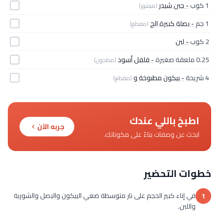
1 كوب
- جبن شيدر
(مبشور)
1 جم
- بصلة كبيرة الح
(مقطع)
2 كوب
- لبن
0.25 ملعقة صغيرة
- فلفل أسود
(مطحون)
4 شريحة
- بيكون مطبوخة و
(مقطع)
اطبخ باللي عندك
جربه الآن
ابحث عن وصفات بناءً على مكوناتك.
خطوات التحضير
في إناء كبير الحجم على نار متوسطة ضعي البيكون والبصل والشوربة
1
واللبن.