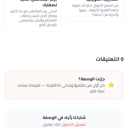
لصغارك
من المطبخ الكويتي اخترنا لكِ طريقة
تحضير التشريبة الكويتية، جربيها
قدمي برجر البطاطس مع خبز الكايزر
وأخبرينا هل أعجبتكِ؟
وشرائح الجبن الشيدر وحلقات
الطماطم والبصل، واستمتعي
بالمذاق الرائع.
0 التعليقات
جرّبت الوصفة؟
⭐
كن أول من يقيّمها ويحكي لنا النتيجة — تقييمك يساعد
غيرك يقرر.
شاركنا رأيك في الوصفة
تسجيل الدخول
لترك تعليق.