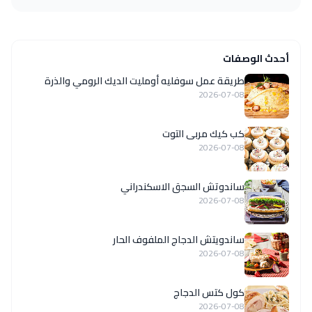
أحدث الوصفات
طريقة عمل سوفليه أومليت الديك الرومي والذرة
2026-07-08
كب كيك مربى التوت
2026-07-08
ساندوتش السجق الاسكندراني
2026-07-08
ساندويتش الدجاج الملفوف الحار
2026-07-08
كول كتس الدجاج
2026-07-08