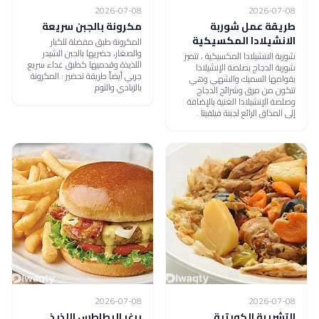
2026-07-08
2026-07-08
طريقة عمل شوربة
مكرونة بالجبن سريعة
الانشيلادا المكسيكية
المكرونة طبق مفضلة للكبار
والصغار، حضريها بالجبن الشيدر
شوربة الانشيلادا المكسيكية ، تتميز
اللذيذة وقدميها كطبق غداء سريع.
شوربة الدجاج بصلصة الإنشيلادا
جربي أيضاً طريقة تحضير : المكرونة
بقوامها السميك والشهي وهي
بالزبادي والثوم
تتكون من مرق وشرائح الدجاج
وصلصة الإنشيلادا الغنية بالإضافة
إلى المذاق الرائع لجبنة فيلفيتا .
2026-07-08
2026-07-08
التشريبة الكويتية
برغر البطاطس اللذيذ