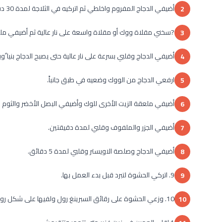
أضيفي الدجاج المفروم واخلطي ثم اتركيه في الثلاجة لمدة 30 دقيقة.
2
?سخني مقلاة ووك أو مقلاة واسعة على نار عالية ثم أضيفي ملعق
3
أضيفي الدجاج وقلبي بسرعة على نار عالية حتى يصبح الدجاج بنيا ًو
4
ارفعي الدجاج من الووك وضعيه في طبق جانباً.
5
أضيفي ملعقة الزيت الأخرى للوك وأضيفي البصل الأخضر والثوم 
6
أضيفي الجزر والملفوف وقلبي لمدة دقيقتين.
7
أضيفي الدجاج وصلصة الاويستر وقلبي لمدة 5 دقائق.
8
9. اتركي الحشوة لتبرد قبل بدء العمل بها.
9
10. وزعي الحشوة على رقائق السبرينغ رول ولفيها على شكل رولات.
10