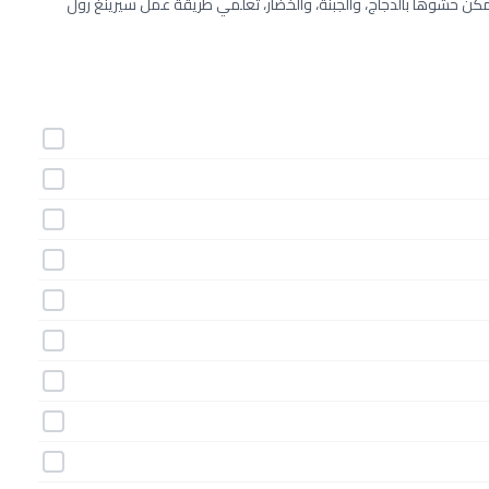
مكن حشوها بالدجاج، والجبنة، والخضار، تعلمي طريقة عمل سيرينغ رول