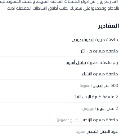
السبرينغ رول من أنواع المقبلات الساخنة الشهية، وتختلف الحشوة، في
بالدجاج وقدميها على سفرتك بجانب أطباق السلطات المفضلة لديك
المقادير
ملعقة كبيرة
الصويا صوص
ملعقة صغيرة
خل الأرز
ربع ملعقة صغيرة
فلفل أسود
ملعقة صغيرة
النشاء
500 جم
الدجاج
(مفروم)
2 ملعقة كبيرة
الزيت النباتي
2 فص
الثوم
(مهروس)
ملعقة صغيرة
الزنجبيل
(طازج ومفروم)
عود
البصل الأخضر
(مفروم)