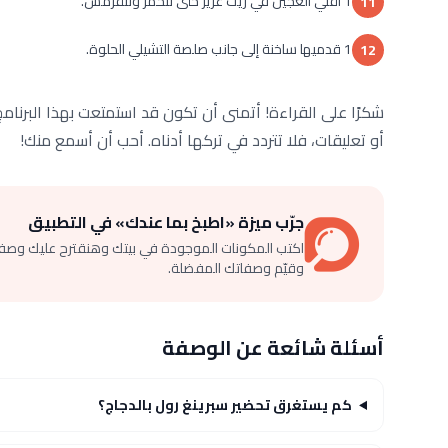
1 اقلي العجين في زيت غزير حتى تتحمر وتتقرمش.
11
1 قدميها ساخنة إلى جانب صلصة التشيلي الحلوة.
12
شكرًا على القراءة! أتمنى أن تكون قد استمتعت بهذا البرنام
أو تعليقات، فلا تتردد في تركها أدناه. أحب أن أسمع منك!
جرّب ميزة «اطبخ بما عندك» في التطبيق
اكتب المكونات الموجودة في بيتك وهنقترح عليك وصف
وقيّم وصفاتك المفضلة.
أسئلة شائعة عن الوصفة
كم يستغرق تحضير سبرينغ رول بالدجاج؟