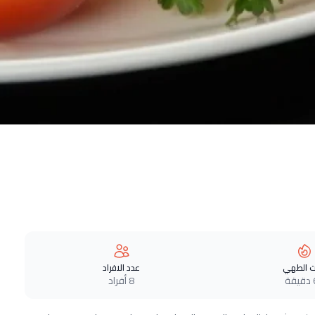
 الطهي
عدد الافراد
ة
8 أفراد