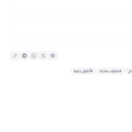
اج
#مقبلات ساخنة
#أطباق جانبية