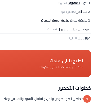
3 كوب
الملفوف
(مفروم)
2 حبة
الجزر
(مبشور ناعم)
2 ملعقة كبيرة
صلصة أويستر الجاهزة
عبوة
عجينة السبرينغ رول
(مجمدة)
غزير
الزيت
(للقلي)
اطبخ باللي عندك
ابحث عن وصفات بناءً على مكوناتك.
خطوات التحضير
?اخلطي الصويا صوص والخل والفلفل الأسود والنشا في وعاء.
1