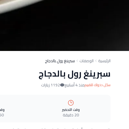
الرئيسية
الوصفات
سبرينغ رول بالدجاج
سبرينغ رول بالدجاج
منذ 4 أسابيع
1192 زيارات
سجّل دخولك للتقييم
وقت التحضير
وقت
20 دقيقة
60 دقيق