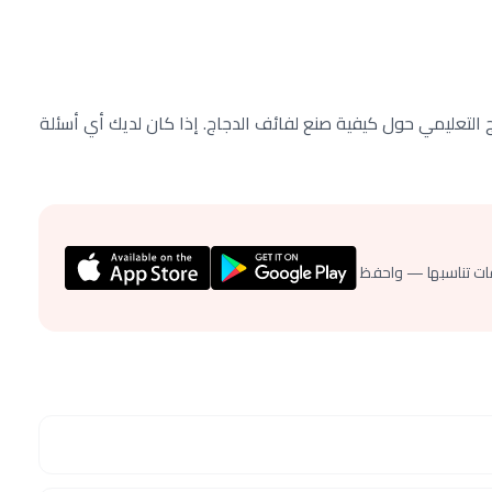
ج التعليمي حول كيفية صنع لفائف الدجاج. إذا كان لديك أي أسئلة
ات تناسبها — واحفظ