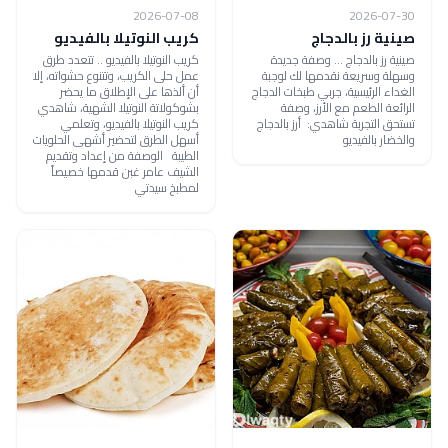
2026-07-08
2026-07-30
صينية رز بالدجاج
كريب النوتيلا بالفيديو
صينية رز بالدجاج ... وصفة جديدة
كريب النوتيلا بالفيديو .. تتعدد طرق
وسهلة وسريعة نقدمها لك لوجبة
عمل حلى الكريب، وتتنوع حشواته، إلا
الغداء الرئيسية، جربي طبخات الدجاج
أن ألذها على الإطلاق ما يحضر
الرائعة الطعم مع الأرز، وصفة
بشوكولاتة النوتيلا الشهية، شاهدي
تستحق التجربة شاهدي: أرز بالدجاج
كريب النوتيلا بالفيديو، وتعلمي
والخضار بالفيديو
أسهل الطرق لتحضير أشهى الحلويات
الطيبة الوصفة من إعداد وتقديم
الشيف عامر غبن قدمها خصيصاً
لمطبخ سيدتي