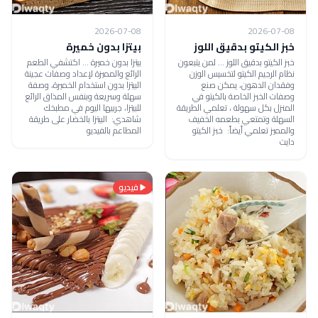
2026-07-08
2026-07-08
خبز الكيتو بدقيق اللوز
بيتزا بدون خميرة
خبز الكيتو بدقيق اللوز ... لمن يتبعون
بيتزا بدون خميرة ... اكتشفي الطعم
نظام الرجيم الكيتو لتخسيس الوزن
الرائع والمميزة لإعداد وصفات عجينة
وفقدان الدهون، يمكن صنع
البيتزا بدون استخدام الخميرة، وصفة
وصفات الخبز الخاصة بالكيتو في
سهلة وسريعة وبنفس المذاق الرائع
المنزل بكل سهولة ، تعلمي الطريقة
للبيتزا، جربيها اليوم في مطبخك
السهلة وتمتعي بطعمه الخفيف
شاهدي: البيتزا بالخضار على طريقة
والمميز تعلمي أيضاً: خبز الكيتو
المطاعم بالفيديو
دايت
فيديو