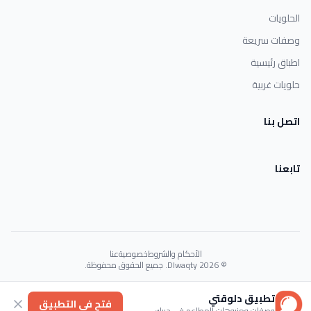
الحلويات
وصفات سريعة
اطباق رئيسية
حلويات غربية
اتصل بنا
تابعنا
الأحكام والشروط
خصوصية
عنا
© 2026 Dlwaqty. جميع الحقوق محفوظة.
Powered by
GAIT
تطبيق دلوقتي
فتح في التطبيق
وصفات ومنيوهات المطاعم في جيبك