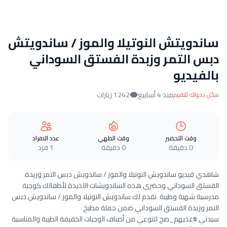
ساندويتش النوتيلا والموز / ساندويتش
دبس التمر وزبدة الفستق السوداني
بالفيديو
منذ 4 أسابيع
1242 زيارات
سجّل دخولك للتقييم
وقت التحضير
وقت الطهي
عدد الافراد
0 دقيقة
0 دقيقة
1 فرد
شاهدي فيديو ساندويش النوتيلا والموز / ساندويش دبس التمر وزيدة
الفستق السوداني وحضري هذه الساندويشات اللذيذة لأطفالك كوجبة
مدرسية شهية وطيبة نقدم لك ساندويش النوتيلا والموز / ساندويش دبس
التمر وزيدة الفستق السوداني ضمن حملة مطبخ
سيدتي #غذيهم_صح لتنوعي من أصناف الوجبات الخفيفة الطيبة والمناسبة