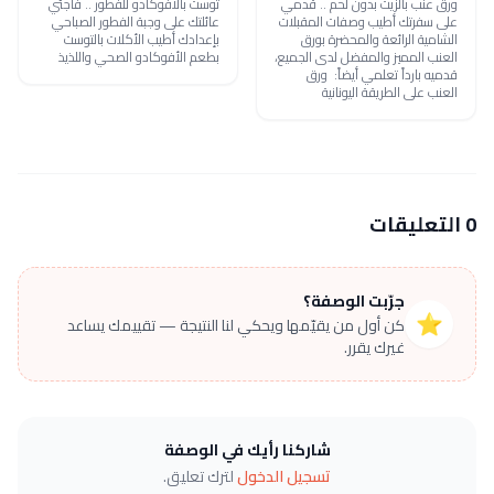
ورق عنب بالزيت بدون لحم .. قدمي
توست بالأفوكادو للفطور .. فاجئي
على سفرتك أطيب وصفات المقبلات
عائلتك على وجبة الفطور الصباحي
الشامية الرائعة والمحضرة بورق
بإعدادك أطيب الأكلات بالتوست
العنب المميز والمفضل لدى الجميع،
بطعم الأفوكادو الصحي واللذيذ
قدميه بارداً تعلمي أيضاً: ورق
العنب على الطريقة اليونانية
0 التعليقات
جرّبت الوصفة؟
⭐
كن أول من يقيّمها ويحكي لنا النتيجة — تقييمك يساعد
غيرك يقرر.
شاركنا رأيك في الوصفة
تسجيل الدخول
لترك تعليق.