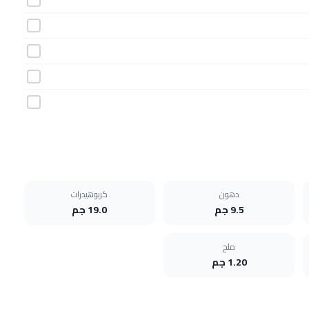
دهون
كربوهيدرات
9.5 جم
19.0 جم
ملح
1.20 جم