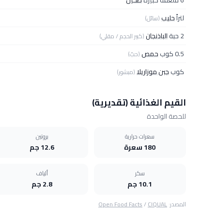
6 ملعقة كبيرة
طحين
لتراً
حليب
(سائل)
2 حبة
الباذنجان
(كبير الحجم / مقلي)
0.5 كوب
حمص
(حبّ)
كوب
جبن موزاريلا
(مبشور)
القيم الغذائية (تقديرية)
للحصة الواحدة
سعرات حرارية
بروتين
180 سعرة
12.6 جم
سكر
ألياف
10.1 جم
2.8 جم
المصدر:
CIQUAL
/
Open Food Facts