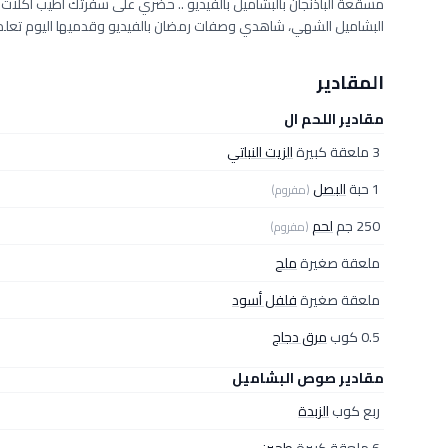
مسقعة الباذنجان بالبشاميل بالفيديو .. حضري على سفرتك أطيب أكلات
البشاميل الشهي، شاهدي وصفات رمضان بالفيديو وقدميها اليوم تعلمي أ
المقادير
مقادير اللحم ال
3 ملعقة كبيرة
الزيت النباتي
1 حبة
البصل
(مفروم)
250 جم
لحم
(مفروم)
ملعقة صغيرة
ملح
ملعقة صغيرة
فلفل أسود
0.5 كوب
مرق دجاج
مقادير صوص البشاميل
ربع كوب
الزبدة