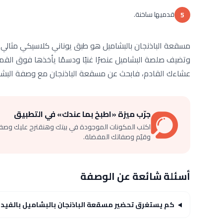
قدميها ساخنة.
5
مسقعة الباذنجان بالبشاميل هو طبق يوناني كلاسيكي مثالي لو
وتضيف صلصة البشاميل عنصرًا غنيًا ودسمًا يأخذها فوق الق
عشاءك القادم، فابحث عن مسقعة الباذنجان مع وصفة البشا
جرّب ميزة «اطبخ بما عندك» في التطبيق
اكتب المكونات الموجودة في بيتك وهنقترح عليك وصف
وقيّم وصفاتك المفضلة.
أسئلة شائعة عن الوصفة
كم يستغرق تحضير مسقعة الباذنجان بالبشاميل بالفيدي