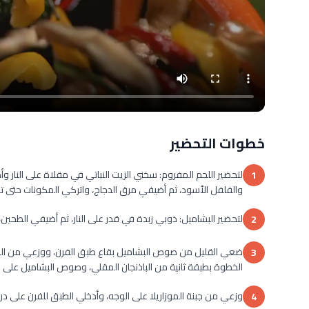
خطوات التحضير
لتحضير اللحم المفروم: سخني الزيت النباتي في مقلاة على النار و
1
والفلفل الأسود، ثم أضيفي مرق الدجاج، واتركي المكونات حتى ت
لتحضير البشاميل: ذوبي زبدة في قدر على النار، ثم أضيفي الطحين،
2
ضعي القليل من صوص البشاميل بقاع طبق الفرن، ووزعي من الباذ
3
الخطوة بطبقة ثانية من الباذنجان المقلي، وصوص البشاميل على ا
وزعي من جبنة الموزاريلا على الوجه، وأدخلي الطبق للفرن على درجة حرارة 180 لمدة
4