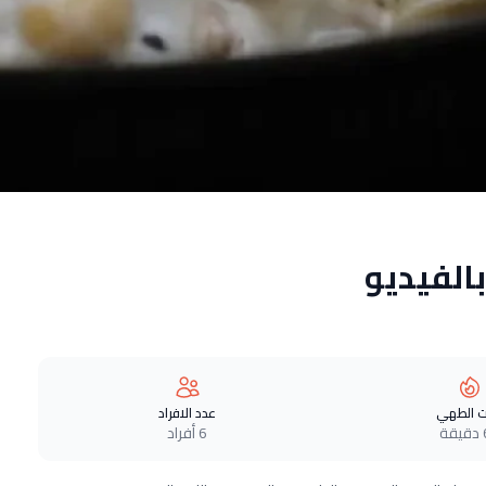
الفيديو
 الطهي
عدد الافراد
ة
6 أفراد