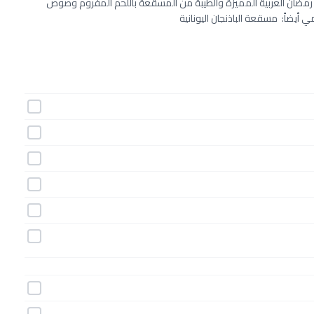
 رمضان العربية المميزة والطيبة من المسقعة باللحم المفروم وصوص
يضاً: مسقعة الباذنجان اليونانية