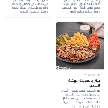
أفراد العائلة بأسهل الخطوات وألذ
على سفرتك في رمضان وبالصحة
طعم تعلمي أيضاً: الفول المدمس
والعافية شاهدي: سلطة الكينوا
بالبصل خطوة بخطوة بالصور
بالفلفل المشوي بالفيديو
2026-07-08
بيتزا بالعجينة الهشة
للسحور
بيتزا بالعجينة الهشة للسحور .. أعدي
على سفرة سحور رمضان الأكلات
المفضلة لعائلتك من وصفات البيتزا
الرائعة، تعلمي طريقة عمل عجينة
البيتزا واحشيها بحسب الرغبة