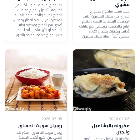
مشوي
تندر دجاج بصلصة بافلو .. اكتشفي
الطريقة الأسهل لتقديم وصفات
فيليه سمك سلمون مشوي ..
الدجاج الطيبة والمحببة جداً للعائلة،
حضري من سمك السلمون أطيب
لتقدميها على سفرة افطار رمضان،
الوصفات الرمضانية الغنية بالطعم
أعدي تندر الدجاج وقدميه بجانب
الرائع والخفيف، وتمتعي مع عائلتك
السلطة أو الأرز تعلمي أيضاً: تندر
بأطيب وصفات رمضان 2020
صدر الدجاج خطوة بخطوة بالصور
تعلمي أيضاً: تتبيلة سمك سلمون
2026-07-08
2026-07-08
مكرونة بالبشاميل
روبيان سويت اند ساور
والجبن
روبيان سويت اند ساور .. يعتبر هذا
الطبق من أشهر أكلات المطبخ
مكرونة بالبشاميل والجبن .. تعتبر