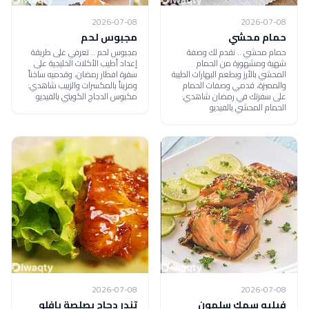
2026-07-08
2026-07-08
حمام محشي
مجبوس لحم
حمام محشي .. نقدم لك وصفة
مجبوس لحم .. تعرفي على طريقة
شهية ومشهورة من الحمام
إعداد أطيب الأكلات الخليجية على
المحشي بالأرز وبطعم البهارات الطيبة
سفرة افطار رمضان، وقدميه ساخناً
والمميزة، قدمي وصفات الحمام
ومزيناً بالمكسرات والزبيب شاهدي:
على سفرتك في رمضان شاهدي:
مكبوس الدجاج الكويتي بالفيديو
الحمام المحشي بالفيديو
2026-07-08
2026-07-08
فيليه سمك سلمون
تندر دجاج بصلصة بافلو