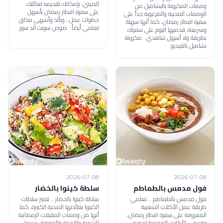
الصيني، بإمكانك تقديمه لعائلتك
وصفات المكرونة بالبشاميل من
على سفرة افطار رمضان بأسهل
الوصفات المحببة والمرغوبة جداً على
خطوات عمل ، وبألذ وأشهى مذاق
سفرة افطار رمضان، كما أنها سهلة
تعلمي أيضاً: صوص سويت آند سور
وسريعة، قدميها اليوم على سفرتك
بطريقة ولا أسهل شاهدي: مكرونة
بشاميل بالفيديو
2026-07-08
2026-07-08
فول مدمس بالطماطم
سلطة كينوا بالخضار
فول مدمس بالطماطم .. تعلمي
سلطة كينوا بالخضار .. تتميز سلطات
طريقة عمل الأكلات الشعبية
الكينوا بفائدتها الصحية الكبيرة، كما
المعروفة على سفرة افطار رمضان،
أنها من وصفات المقبلات الرمضانية
وقدمي الأكلات المحبوبة لجميع
الشهية واللذيذة والخفيفة، جربيها