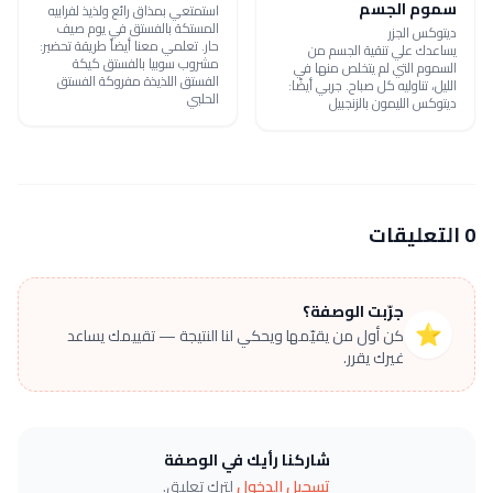
سموم الجسم
استمتعي بمذاق رائع ولذيذ لفرابيه
المستكة بالفستق في يوم صيف
ديتوكس الجزر
حار. تعلمي معنا أيضاً طريقة تحضير:
يساعدك علي تنقية الجسم من
مشروب سوبيا بالفستق كيكة
السموم التي لم يتخلص منها في
الفستق اللذيذة مفروكة الفستق
الليل، تناوليه كل صباح. جربي أيضًا:
الحلبي
ديتوكس الليمون بالزنجبيل
0 التعليقات
جرّبت الوصفة؟
⭐
كن أول من يقيّمها ويحكي لنا النتيجة — تقييمك يساعد
غيرك يقرر.
شاركنا رأيك في الوصفة
تسجيل الدخول
لترك تعليق.