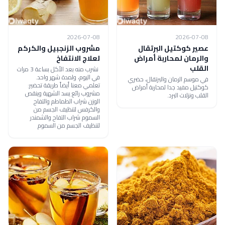
2026-07-08
2026-07-08
عصير كوكتيل البرتقال
مشروب الزنجبيل والكركم
والرمان لمحاربة أمراض
لعلاج الانتفاخ
القلب
نشرب منه بعد الأكل بساعة 3 مرات
في اليوم، ولمدة شهر واحد.
في موسم الرمان والبرتقال، حضري
تعلمي معنا أيضاً طريقة تحضير:
كوكتيل مفيد جدا لمحاربة أمراض
مشروب رائع يسد الشهية وينقص
القلب ونزلات البرد.
الوزن شراب الطماطم والتفاح
والكرفس لتنظيف الجسم من
السموم شراب التفاح والشمندر
لتنظيف الجسم من السموم