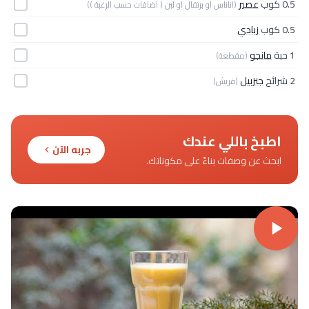
0.5 كوب
عصير
(اناناس او برتقال او لبن ( اضافات حسب الرغبة ))
0.5 كوب
زبادي
1 حبة
مانجو
(مقطعة)
2 شرائح
جنزبيل
(فريش)
اطبخ باللي عندك
جربه الآن
ابحث عن وصفات بناءً على مكوناتك.