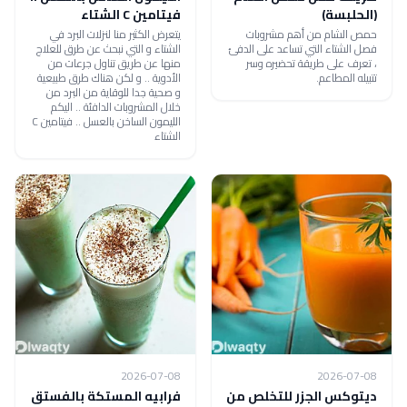
(الحلبسة)
فيتامين C الشتاء
حمص الشام من أهم مشروبات
يتعرض الكثير منا لنزلات البرد في
فصل الشتاء التي تساعد على الدفئ
الشتاء و التي نبحث عن طرق للعلاج
، تعرف على طريقة تحضيره وسر
منها عن طريق تناول جرعات من
تتبيله المطاعم.
الأدوية .. و لكن هناك طرق طبيعية
و صحية جدا للوقاية من البرد من
خلال المشروبات الدافئة .. اليكم
الليمون الساخن بالعسل .. فيتامين C
الشتاء
2026-07-08
2026-07-08
ديتوكس الجزر للتخلص من
فرابيه المستكة بالفستق