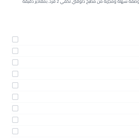
طريقة عمل مكرونه بالجمبري و الكريمه خطوة بخطوة بـ12 مكونات. وصفة سهلة ومجرّبة من مطبخ دلوقتي تكفي 2 فرد، بمقادير دقيقة