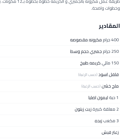
وخطوات واضحة.
المقادير
400 جرام
مكرونه مقصوصه
250 جرام
جمبري حجم وسط
150 مللي
كريمه طبيخ
فلفل اسود
(حسب الرغبة)
ملح خشن
(حسب الرغبة)
1 حبة
ليمون اضليا
2 معلقة كبيرة
زيت زيتون
3 مكعب
زبده
زعتر فيش