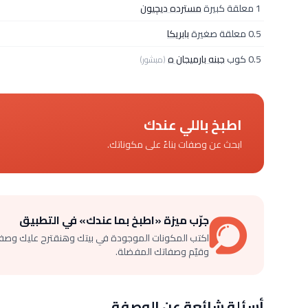
1 معلقة كبيرة
مسترده ديچيون
0.5 معلقة صغيرة
بابريكا
0.5 كوب
جبنه بارميجان ه
(مبشور)
اطبخ باللي عندك
ابحث عن وصفات بناءً على مكوناتك.
جرّب ميزة «اطبخ بما عندك» في التطبيق
اكتب المكونات الموجودة في بيتك وهنقترح عليك وصف
وقيّم وصفاتك المفضلة.
أسئلة شائعة عن الوصفة