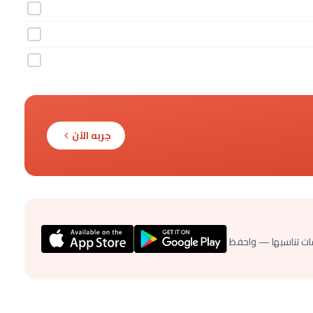
جربه الآن
ات تناسبها — واحفظ