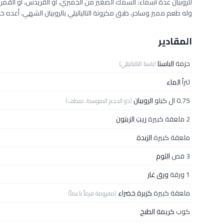
للروبيان عدة أسماء: السمك الصغير من الجمبري، أو القريدس، أو القمرون، 
وله طعم مميز وساحر، طبق مكرونة التالياتيلي بالروبيان الشهي، أعد
المقادير
حزمة
الباستا
(باستا التالياتيللي)
لتراً
الماء
0.75 ال كيلو
الروبيان
(ذو الحجم المتوسط، منظف)
2 ملعقة كبيرة
زيت الزيتون
ملعقة كبيرة
الزبدة
3 فص
الثوم
1 ورقة
ورق غار
ملعقة كبيرة
كزبرة خضراء
(مفرومة فرماً ناعماً)
كوب
كريمة الطبخ