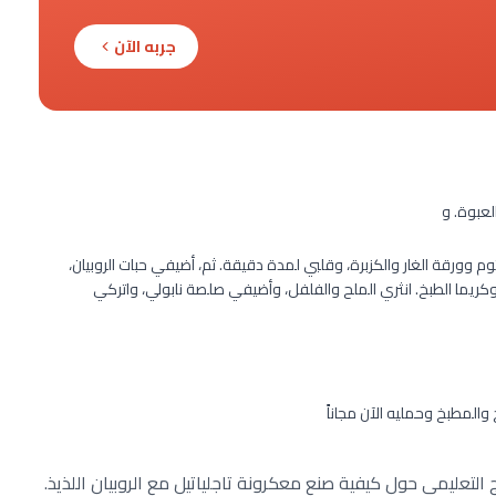
جربه الآن
لعبوة. و
م وورقة الغار والكزبرة، وقلبي لمدة دقيقة. ثم، أضيفي حبات الروبيان،
مصفاة، وكريما الطبخ. انثري الملح والفلفل، وأضيفي صلصة نابولي، واتركي
خ والمطبخ وحمليه الآن مجاناً
التعليمي حول كيفية صنع معكرونة تاجلياتيل مع الروبيان اللذيذ.