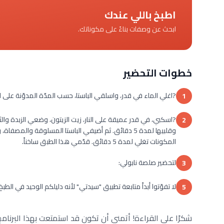
اطبخ باللي عندك
ابحث عن وصفات بناءً على مكوناتك.
خطوات التحضير
?اغلي الماء في قدر، واسلقي الباستا، حسب المدّة المدوّنة على ا
1
?اسكبي، في قدر عميقة على النار، زيت الزيتون، وضعي الزبدة والثو
2
وقلبيها لمدة 5 دقائق. ثم أضيفي الباستا المسلوقة وال
المكونات تغلي لمدة 5 دقائق. قدّمي هذا الطبق ساخناً.
لتحضير صلصة نابولي:
3
لا تفوّتوا أبداً متابعة تطبيق "سيدتي" لأنه دليلكم الوحيد في الطب
5
شكرًا على القراءة! أتمنى أن تكون قد استمتعت بهذا البرنامج 