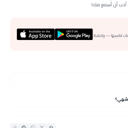
ه. أحب أن أسمع منك!
ات تناسبها — واحفظ
لشهي؟