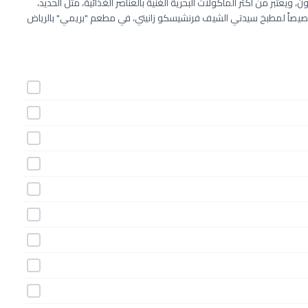
ويعتبر من أكثر المأكولات البحرية الغنية بالعناصر الغذائية، مثل الحديد،
ه خصيصاً لمطبخ سيدتي الشيف فرنشيسكو زانيتي، في مطعم "بريمي" بالرياض