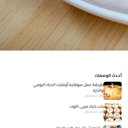
أحدث الوصفات
طريقة عمل سوفليه أومليت الديك الرومي
والذرة
2026-07-08
كب كيك مربى التوت
2026-07-08