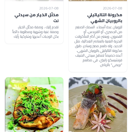
2026-07-08
2026-07-08
مكرونة التالياتيلي
مخلّل الخيار من سيدتي
بالروبيان الشهي
نت
للروبيان عدة أسماء: السمك الصغير
تقدم إليك ، وصفة مخلّل الخيار،
من الجمبري، أو القريدس، أو
وصفة غنية وشهية ومطلوبة دائماً
القمرون، ويعتبر من أكثر المأكولات
بكل الوجبات أعديها وشاركينا رأيك
البحرية الغنية بالعناصر الغذائية، مثل
الحديد، وله طعم مميز وساحر، طبق
مكرونة التالياتيلي بالروبيان الشهي،
أعده خصيصاً لمطبخ سيدتي الشيف
فرنشيسكو زانيتي، في مطعم
"بريمي" بالرياض