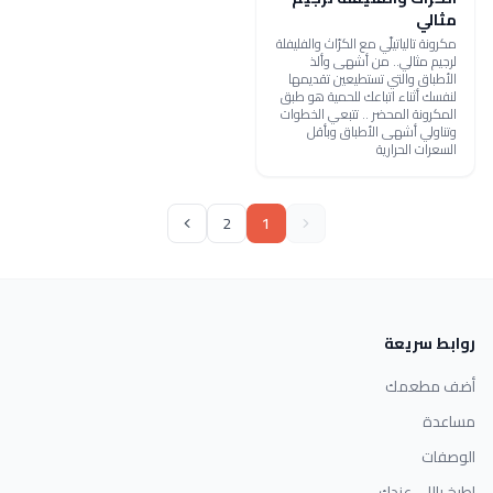
مثالي
مكرونة تالياتيلّي مع الكرّاث والفليفلة
لرجيم مثالي.. من أشهى وألذ
الأطباق والتي تستطيعين تقديمها
لنفسك أثناء اتباعك للحمية هو طبق
المكرونة المحضر .. تتبعي الخطوات
وتناولي أشهى الأطباق وبأقل
السعرات الحرارية
2
1
روابط سريعة
أضف مطعمك
مساعدة
الوصفات
اطبخ باللي عندك