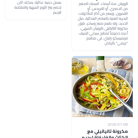
بعمل حمية غذائية، يمكنك الآن
للروبيان عدة أسماء: السمك الصغير
تحضير بيتزا الثوم الشهية والملائمة
من الجمبري، أو القريدس، أو
للرجيم .
القمرون، ويعتبر من أكثر المأكولات
البحرية الغنية بالعناصر الغذائية، مثل
الحديد، وله طعم مميز وساحر، طبق
مكرونة التالياتيلي بالروبيان الشهي،
أعده خصيصاً لمطبخ سيدتي الشيف
فرنشيسكو زانيتي، في مطعم
"بريمي" بالرياض
2026-07-08
مكرونة تالياتيلي مع
الكرّاث والفليفلة لرجيم