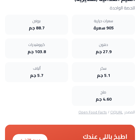
للحصة الواحدة
سعرات حرارية
بروتين
905 سعرة
88.7 جم
دهون
كربوهيدرات
27.9 جم
103.8 جم
سكر
ألياف
5.1 جم
5.7 جم
ملح
4.60 جم
المصدر:
CIQUAL
/
Open Food Facts
اطبخ باللي عندك