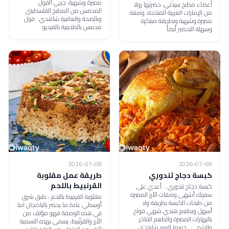
مميزة وشهية، جربي الفول
أعضاء مطبخ سيدتي، حضرتها رولا
المدمس من المطبخ الفلسطيني
من الإمارات العربية المتحدة، وصفة
وبالصحة والعافية شاهدي: فول
مميزة وشهية وبطريقة مبتكرة
مدمس بالطحينية بالفيديو
وسهلة التحضير أيضاً
2026-07-08
2026-07-08
كبسة دجاج تندوري
طريقة عمل مقلوبة
القرنبيط باللحم
كبسة دجاج تندوري .. أعدي على
سفرتك أشهى وصفات الأرز المميزة
مقلوبة القرنبيط باللحم ، طبق شرق
من طبخات الكبسة بطريقة ولا
أوسطي عادة ما يحضر بالباذنجان اما
أسهل وبطعم هندي شهي فواح
في هذه الوصفة فهو مؤلف من
بالبهارات المميزة والطعم الفاخر
الأرز والقرنّبيط، يسمى بهذه التسمية
والشهي.. جربيها اليوم شاهدي: