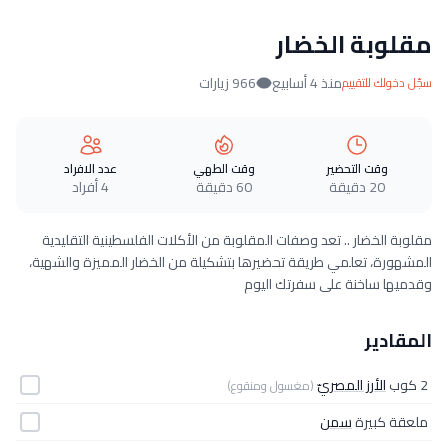
مقلوبة الخضار
منذ 4 أسابيع
966 زيارات
سجّل دخولك للتقييم
وقت التحضير
وقت الطهي
عدد الافراد
20 دقيقة
60 دقيقة
4 أفراد
مقلوبة الخضار .. تعد وصفات المقلوبة من الأكلات الفلسطينية التقليدية
المشهورة، تعلمي طريقة تحضيرها بتشكيلة من الخضار المميزة والشهية،
وقدميها ساخنة على سفرتك اليوم
المقادير
2 كوب
الأرز المصريّ
(مغسول ومنقوع)
ملعقة كبيرة
سمن