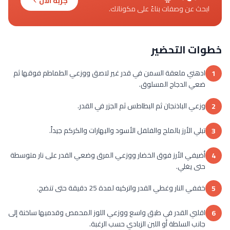
جربه الآن
ابحث عن وصفات بناءً على مكوناتك.
خطوات التحضير
ادهني ملعقة السمن في قدر غير لاصق ووزعي الطماطم فوقها ثم
1
ضعي الدجاج المسلوق.
وزعي الباذنجان ثم البطاطس ثم الجزر في القدر.
2
تبلي الأرز بالملح والفلفل الأسود والبهارات والكركم جيداً.
3
أضيفي الأرز فوق الخضار ووزعي المرق وضعي القدر على نار متوسطة
4
حتى يغلي.
خففي النار وغطي القدر واتركيه لمدة 25 دقيقة حتى تنضج.
5
اقلبي القدر في طبق واسع ووزعي اللوز المحمص وقدميها ساخنة إلى
6
جانب السلطة أو اللبن الزبادي حسب الرغبة.