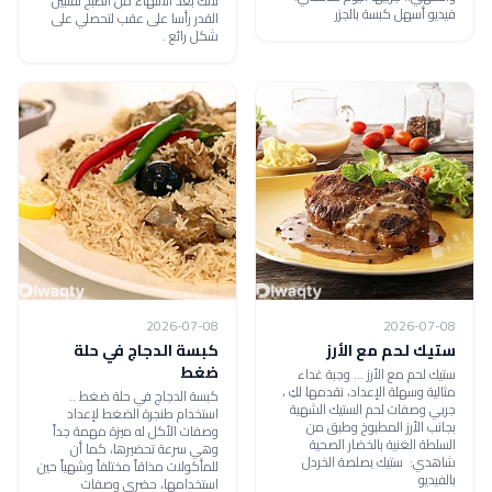
لأنك بعد الانتهاء من الطبخ تقلبين
فيديو أسهل كبسة بالجزر
القدر رأسا على عقب لتحصلي على
شكل رائع .
2026-07-08
2026-07-08
ستيك لحم مع الأرز
كبسة الدجاج في حلة
ضغط
ستيك لحم مع الأرز ... وجبة غداء
مثالية وسهلة الإعداد، نقدمها لكِ ،
كبسة الدجاج في حلة ضغط ..
جربي وصفات لحم الستيك الشهية
استخدام طنجرة الضغط لإعداد
بجانب الأرز المطبوخ وطبق من
وصفات الأكل له ميزة مهمة جداً
السلطة الغنية بالخضار الصحية
وهي سرعة تحضيرها، كما أن
شاهدي: ستيك بصلصة الخردل
للمأكولات مذاقاً مختلفاً وشهياً حين
بالفيديو
استخدامها، حضري وصفات