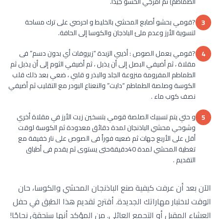
الطماطم) ثم امزجي الحشو جيداً.
?قومي بحشو أصابع المحشي بالخليط و احرصي على ترك مساحة
3
لتسوية الأرز وعدم ملئ الباذجان والكوسا إلى الحافة.
?قومي بعمل الصوص : أذيبي الزبدة “زيروفات أي بدون دسم” فى
4
مقلاة ، ثم أضيفي البصل إلى أن يذبل ، ثم أضيفي الثوم إلى أن يذبل ثم
الطماطم المفرومة منزوعة الجلد والبذر و قلبي ، ضعي بعد ذلك قلب
الكوسة وصلصة الطماطم “دايت” والنعناع البودر مع التقليب ثم أضيفي
نصف كوب ماء .
و حتي يتم تسبيك الصلصة قومي بتسخين زيت الأرز في مقلاة أخري
5
وشوحي محشي الباذنجان لمدة دقائق معدودة ثم الكوسة لوقت
أقل على الأربع جهات ثم ضعيه فوراً فى الصوص على نار خفيفة مع
تغطية المحشي لمدة 40دقيقةحتى يستوى ثم يقدم فى أطباق
التقديم .
الآن بعد أن عرفت كيفية صنع الباذنجان المحشي والكوسا، حان
الوقت لاختبار مهاراتك الجديدة. أقترح تقديم هذا الطبق في حفل
العشاء المقبل أو التجمع العائلي. من المؤكد أنها ستحقق نجاحًا!