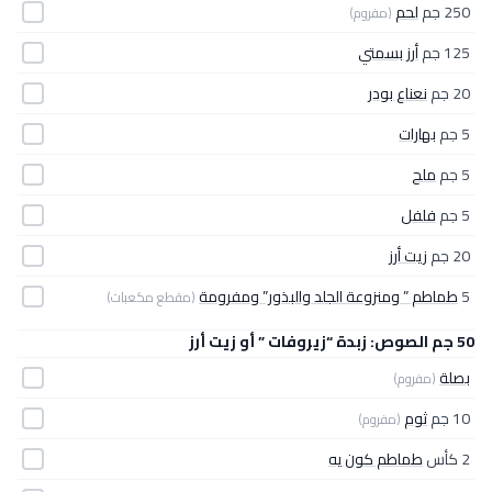
250 جم
لحم
(مفروم)
125 جم
أرز بسمتي
20 جم
نعناع بودر
5 جم
بهارات
5 جم
ملح
5 جم
فلفل
20 جم
زيت أرز
5
طماطم ” ومنزوعة الجلد والبذور” ومفرومة
(مقطع مكعبات)
50 جم الصوص: زبدة “زيروفات ” أو زيت أرز
بصلة
(مفروم)
10 جم
ثوم
(مفروم)
2 كأس
طماطم كون يه