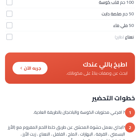
100 جم
قلب كوسة
50 جم
صلصة دايت
50
ملي ماء
نعناع
(طازج)
اطبخ باللي عندك
جربه الآن
ابحث عن وصفات بناءً على مكوناتك.
خطوات التحضير
? افرغي محتويات الكوسة والباذنجان بالطريقة العادية.
1
?ابداي بعمل حشوة المحشي عن طريق خلط اللحم المفروم مع (الأرز
2
البسمتي ، القرفة ، البهارات ، الملح ، الفلفل ، النعناع ، زيت الأرز ،