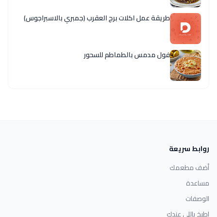
طريقة عمل اكلات برج العقرب (جمبري بالاسبراجوس)
فول مدمس بالطماطم للسحور
روابط سريعة
أضف مطعمك
مساعدة
الوصفات
اطبخ باللي عندك