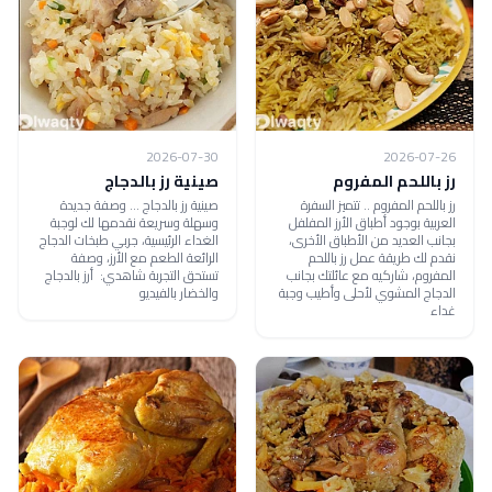
2026-07-30
2026-07-26
رز باللحم المفروم
صينية رز بالدجاج
رز باللحم المفروم .. تتميز السفرة
صينية رز بالدجاج ... وصفة جديدة
العربية بوجود أطباق الأرز المفلفل
وسهلة وسريعة نقدمها لك لوجبة
بجانب العديد من الأطباق الأخرى،
الغداء الرئيسية، جربي طبخات الدجاج
نقدم لك طريقة عمل رز باللحم
الرائعة الطعم مع الأرز، وصفة
المفروم، شاركيه مع عائلتك بجانب
تستحق التجربة شاهدي: أرز بالدجاج
الدجاج المشوي لأحلى وأطيب وجبة
والخضار بالفيديو
غداء