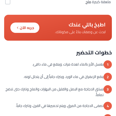
ملعقة كبيرة
ملح
اطبخ باللي عندك
جربه الآن
ابحث عن وصفات بناءً على مكوناتك.
خطوات التحضير
يغسل الأرز بالماء لعدة مرات، وينقع في ماء دافئ.
1
ينقع الزعفران في ماء الورد، ويترك جانباً إلى أن يتحلل لونه.
2
تسلق الدجاجة مع البصل والقليل من البهارات والملح وتترك حتى تنضج
3
تماماً.
تصفى الدجاجة من المرق، ويتم تحميرها في الفرن، وتترك جانباً.
4