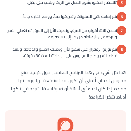
?لتحضير الحشو: يشوح البصل في الزيت ويقلب حتى يذبل.
5
يتم إضافة باقي المكونات وتحريكها جيداً، ووضع الخليط جانباً.
6
نسخن ثلاثة أكواب من المرق، ونضيف الأرز إلى المرق، ثم نغطي القدر
7
ونتركه على نار هادئة من 15 إلى 20 دقيقة.
يتم توزيع الزعفران على سطح الأرز، ونضيف الحشو والدجاجة، ونعيد
8
غطاء القدر وطبخ المجبوس على نار هادئة لمدة 30 دقيقة.
هذا كل شيء في هذا البرنامج التعليمي حول كيفية صنع
مجبوس الدجاج. أتمنى أن تكون قد استمتعت بها ووجدتها
مفيدة. إذا كان لديك أي أسئلة أو تعليقات، فلا تتردد في تركها
أدناه. شكرا للقراءة!