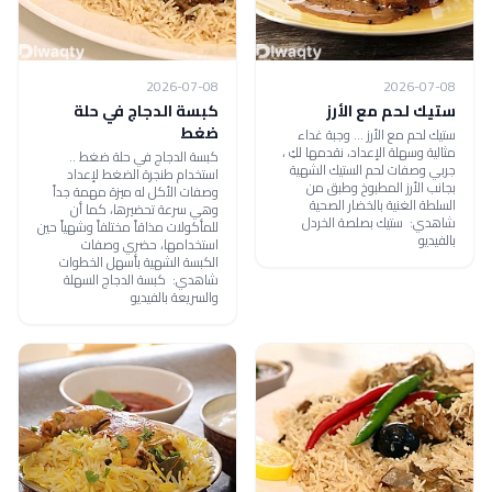
2026-07-08
2026-07-08
ستيك لحم مع الأرز
كبسة الدجاج في حلة
ضغط
ستيك لحم مع الأرز ... وجبة غداء
مثالية وسهلة الإعداد، نقدمها لكِ ،
كبسة الدجاج في حلة ضغط ..
جربي وصفات لحم الستيك الشهية
استخدام طنجرة الضغط لإعداد
بجانب الأرز المطبوخ وطبق من
وصفات الأكل له ميزة مهمة جداً
السلطة الغنية بالخضار الصحية
وهي سرعة تحضيرها، كما أن
شاهدي: ستيك بصلصة الخردل
للمأكولات مذاقاً مختلفاً وشهياً حين
بالفيديو
استخدامها، حضري وصفات
الكبسة الشهية بأسهل الخطوات
شاهدي: كبسة الدجاج السهلة
والسريعة بالفيديو