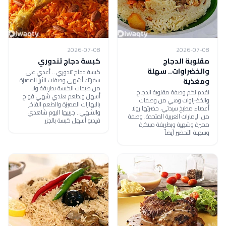
2026-07-08
2026-07-08
مقلوبة الدجاج
كبسة دجاج تندوري
والخضراوات.. سهلة
كبسة دجاج تندوري .. أعدي على
سفرتك أشهى وصفات الأرز المميزة
ومغذية
من طبخات الكبسة بطريقة ولا
نقدم لكم وصفة مقلوبة الدجاج
أسهل وبطعم هندي شهي فواح
والخضراوات وهي من وصفات
بالبهارات المميزة والطعم الفاخر
أعضاء مطبخ سيدتي، حضرتها رولا
والشهي.. جربيها اليوم شاهدي:
من الإمارات العربية المتحدة، وصفة
فيديو أسهل كبسة بالجزر
مميزة وشهية وبطريقة مبتكرة
وسهلة التحضير أيضاً