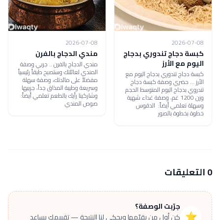
2026-07-08
2026-07-08
كبسة دجاج تندوري بدجاج
مندي الدجاج بالفرن
اليوم مع الأرز
مندي الدجاج بالفرن .. جربي وصفة
المندي لعائلتك وستصبح طبقاً رئيسياً
كبسة دجاج تندوري بدجاج اليوم مع
مفضلاً على مائدتك، وصفة سهلة
الأرز ... حضري وصفة كبسة دجاج
وسريعة وطيبة المذاق جداً، جربيها
تندروي بدجاج اليوم المتوسط الحجم
وشاركينا رأيك بالطعم تعلمي أيضاً:
وزن 1200 غم، وصفة غداء شهية
صوص المندي
وسهلة تعلمي أيضاً: الدقوس
خطوة بخطوة بالصور
0 التعليقات
جرّبت الوصفة؟
⭐
كن أول من يقيّمها ويحكي لنا النتيجة — تقييمك يساعد