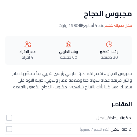
مجبوس الدجاج
منذ 4 أسابيع
1580 زيارات
سجّل دخولك للتقييم
وقت التحضير
وقت الطهي
عدد الافراد
20 دقيقة
60 دقيقة
4 أفراد
مجبوس الدجاج .. نقدم لكم طبق خليجي رئيسي شهي جداً محضّر بالدجاج
والأرز، طريقة عمله سهلة جداً وطعمه مميز وشهي، جربيه اليوم على
سفرتك وشاركينا رأيك بالنتائج شاهدي: مكبوس الدجاج الكويتي بالفيديو
المقادير
مكونات خلطة البصل
2 حبة
البصل
(كبير الحجم / مفروم)