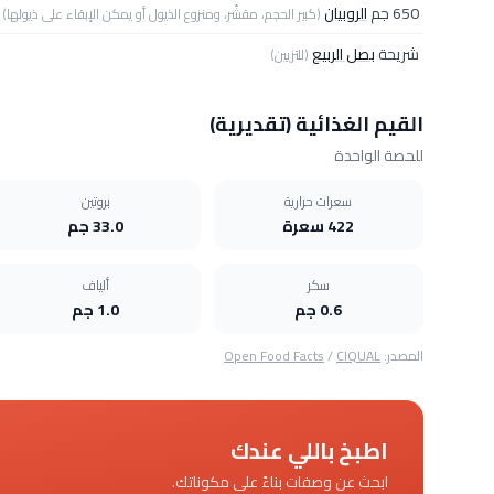
650 جم
الروبيان
(كبير الحجم، مقشّر، ومنزوع الذيول أو يمكن الإبقاء على ذيولها)
شريحة
بصل الربيع
(للتزيين)
القيم الغذائية (تقديرية)
للحصة الواحدة
سعرات حرارية
بروتين
422 سعرة
33.0 جم
سكر
ألياف
0.6 جم
1.0 جم
المصدر:
CIQUAL
/
Open Food Facts
اطبخ باللي عندك
ابحث عن وصفات بناءً على مكوناتك.