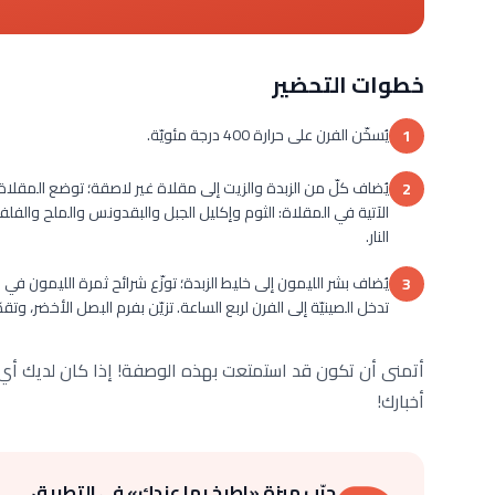
خطوات التحضير
يُسخّن الفرن على حرارة 400 درجة مئويّة.
1
يُضاف كلّ من الزبدة والزيت إلى مقلاة غير لاصقة؛ توضع المقلاة 
2
الآتية في المقلاة: الثوم وإكليل الجبل والبقدونس والملح والفلفل
النار.
يُضاف بشر الليمون إلى خليط الزبدة؛ توزّع شرائح ثمرة الليمون في قعر
3
تدخل الصينيّة إلى الفرن لربع الساعة. تزيّن بفرم البصل الأخضر، وتقدّ
أتمنى أن تكون قد استمتعت بهذه الوصفة! إذا كان لديك أي أ
أخبارك!
جرّب ميزة «اطبخ بما عندك» في التطبيق