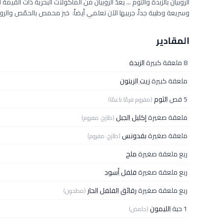
الروبيان بالزبدة والثوم ... يعدّ الروبيان من المأكولات البحرية ذات القي
وسريعة وطيبة جداً، جربيها الآن تعلمي أيضاً: خبز محمص بالحمّص والرو
المقادير
8 ملعقة كبيرة
الزبدة
ملعقة كبيرة
زيت الزيتون
5 فص
الثوم
(مفروم فرمًا ناعمًا)
ملعقة صغيرة
إكليل الجبل
(طازج، مفروم)
ملعقة صغيرة
بقدونس
(طازج، مفروم)
ربع ملعقة صغيرة
ملح
ربع ملعقة صغيرة
فلفل أسود
ربع ملعقة صغيرة
رقائق الفلفل الحار
(مطحون)
1 حبة
الليمون
(حامض)