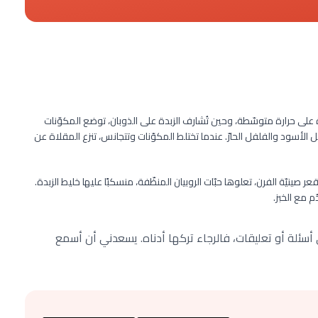
على حرارة متوسّطة، وحين تُشارف الزبدة على الذوبان، توضع المكوّنات
 الأسود والفلفل الحارّ. عندما تختلط المكوّنات وتتجانس، تنزع المقلاة عن
 صينيّة الفرن، تعلوها حبّات الروبيان المنظّفة، منسكبًا عليها خليط الزبدة.
م مع الخبز.
سئلة أو تعليقات، فالرجاء تركها أدناه. يسعدني أن أسمع