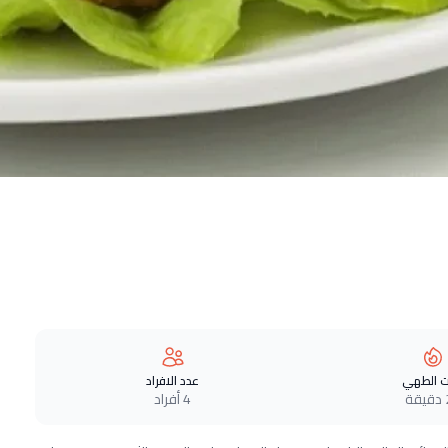
 الطهي
عدد الافراد
ة
4 أفراد