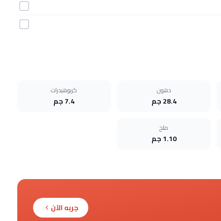
دهون
كربوهيدرات
28.4 جم
7.4 جم
ملح
1.10 جم
جربه الآن