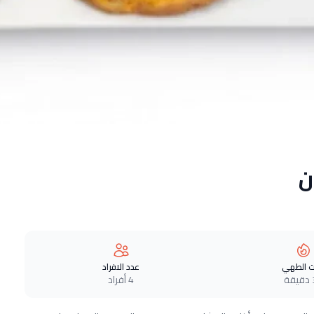
ن
 الطهي
عدد الافراد
ة
4 أفراد