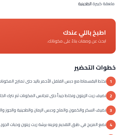
ملعقة كبيرة
الطحينية
اطبخ باللي عندك
ابحث عن وصفات بناءً على مكوناتك.
خطوات التحضير
نخلط البقسماط مع دبس الفلفل الأحمر باليد حتى تمتزج المكونات
1
نضيف زيت الزيتون ونخلط جيداً حتى تتجانس المكونات ثم نترك الخليط لمدة 
2
نضيف السكر والكمون والملح ودبس الرمان والطحينية والجوز وال
3
نضع المزيج في طبق التقديم ونزينه برشة زيت زيتون وحبات الجوز.
4