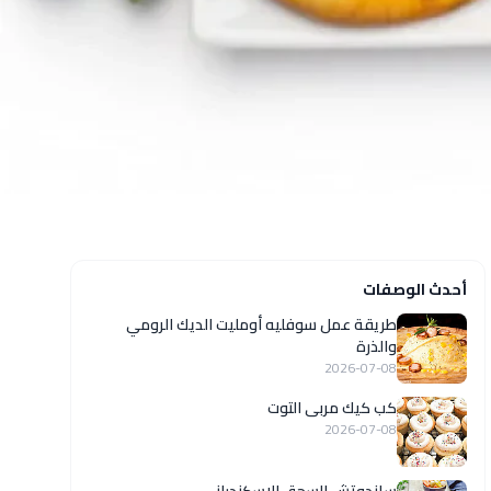
أحدث الوصفات
طريقة عمل سوفليه أومليت الديك الرومي
والذرة
2026-07-08
كب كيك مربى التوت
2026-07-08