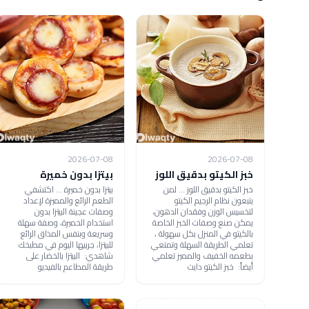
2026-07-08
2026-07-08
خبز الكيتو بدقيق اللوز
بيتزا بدون خميرة
خبز الكيتو بدقيق اللوز ... لمن
بيتزا بدون خميرة ... اكتشفي
يتبعون نظام الرجيم الكيتو
الطعم الرائع والمميزة لإعداد
لتخسيس الوزن وفقدان الدهون،
وصفات عجينة البيتزا بدون
يمكن صنع وصفات الخبز الخاصة
استخدام الخميرة، وصفة سهلة
بالكيتو في المنزل بكل سهولة ،
وسريعة وبنفس المذاق الرائع
تعلمي الطريقة السهلة وتمتعي
للبيتزا، جربيها اليوم في مطبخك
بطعمه الخفيف والمميز تعلمي
شاهدي: البيتزا بالخضار على
أيضاً: خبز الكيتو دايت
طريقة المطاعم بالفيديو