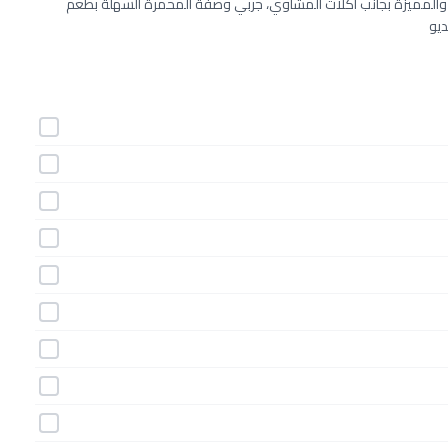
ئعة والمميزة بجانب أكلات المشاوي، جربي وصفة المحمرة السهلة بطعم
ديو