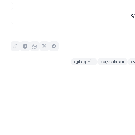
؟
ة
#وصفات سريعة
#أطباق جانبية