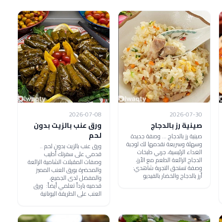
2026-07-08
2026-07-30
صينية رز بالدجاج
ورق عنب بالزيت بدون
لحم
صينية رز بالدجاج ... وصفة جديدة
وسهلة وسريعة نقدمها لك لوجبة
ورق عنب بالزيت بدون لحم ..
الغداء الرئيسية، جربي طبخات
قدمي على سفرتك أطيب
الدجاج الرائعة الطعم مع الأرز،
وصفات المقبلات الشامية الرائعة
وصفة تستحق التجربة شاهدي:
والمحضرة بورق العنب المميز
أرز بالدجاج والخضار بالفيديو
والمفضل لدى الجميع،
قدميه بارداً تعلمي أيضاً: ورق
العنب على الطريقة اليونانية