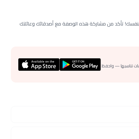
ا بنفسك! تأكد من مشاركة هذه الوصفة مع أصدقائك وعائلتك
ات تناسبها — واحفظ