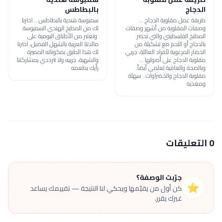
الدجاج
بالبطاطس
طريقة عمل مقلوبة الدجاج ...
سمبوسة هندية بالبطاطس .. اخترنا
وصفات المقلوبة من أشهر وصفات
لك من المطبخ الهندي السمبوسة
المطبخ الفلسطيني والتي تحضر
وتعتبر من الأطباق اليومية على
بالدجاج أو اللحم مع تشكيلة من
مائدتنا العربية بالشهل الفضيل، اخترنا
الخضار المرغوبة لأفراد العائلة، جربي
لك هذا الطبق بمكوناته المميزة
مقلوبة الدجاج على أصولها ...
والشهية، جربيه ولا تترددي بمشاركتنا
وبالصحة والعافية تعلمي أيضاً:
رأيك بطعمه
مقلوبة الدجاج والخضراوات.. سهلة
ومغذية
0 التعليقات
جرّبت الوصفة؟
⭐
كن أول من يقيّمها ويحكي لنا النتيجة — تقييمك يساعد
غيرك يقرر.