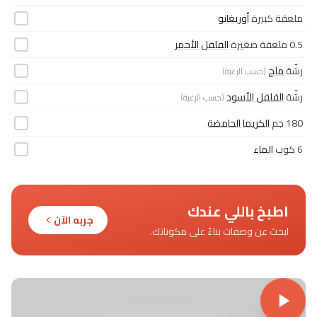
ملعقة كبيرة
أوريغانو
0.5 ملعقة صغيرة
الفلفل الأحمر
رشّة
ملح
(حسب الرغبة)
رشّة
الفلفل الأسود
(حسب الرغبة)
180 جم
الكريما الحامضة
6 كوب
الماء
اطبخ باللي عندك
جربه الآن
ابحث عن وصفات بناءً على مكوناتك.