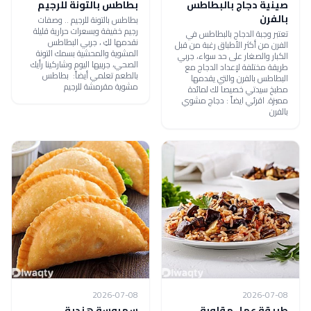
صينية دجاج بالبطاطس
بطاطس بالتونة للرجيم
بالفرن
بطاطس بالتونة للرجيم .. وصفات
رجيم خفيفة وبسعرات حرارية قليلة
تعتبر وجبة الدجاج بالبطاطس في
نقدمها لكِ ، جربي البطاطس
الفرن من أكثر الأطباق رغبة من قبل
المشوية والمحشية بسمك التونة
الكبار والصغار على حد سواء، جربي
الصحي، جربيها اليوم وشاركينا رأيك
طريقة مختلفة لإعداد الدجاج مع
بالطعم تعلمي أيضاً: بطاطس
البطاطس بالفرن والتي يقدمها
مشوية مقرمشة للرجيم
مطبخ سيدتي خصيصا لك لمائدة
مميزة. اقرئي ايضاً : دجاج مشوي
بالفرن
2026-07-08
2026-07-08
طريقة عمل مقلوبة
سمبوسة هندية