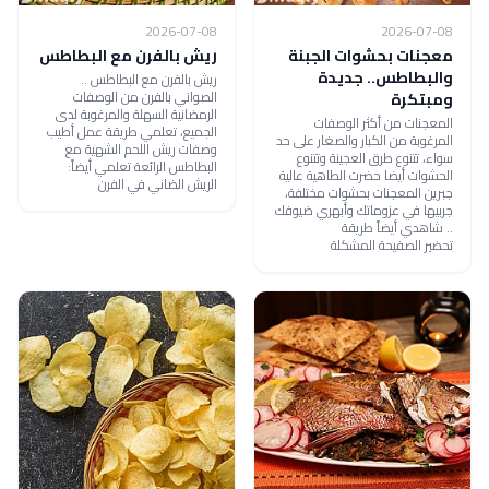
2026-07-08
2026-07-08
معجنات بحشوات الجبنة
ريش بالفرن مع البطاطس
والبطاطس.. جديدة
ريش بالفرن مع البطاطس ..
الصواني بالفرن من الوصفات
ومبتكرة
الرمضانية السهلة والمرغوبة لدى
المعجنات من أكثر الوصفات
الجميع، تعلمي طريقة عمل أطيب
المرغوبة من الكبار والصغار على حد
وصفات ريش اللحم الشهية مع
سواء، تتنوع طرق العجينة وتتنوع
البطاطس الرائعة تعلمي أيضاً:
الحشوات أيضا حضرت الطاهية عالية
الريش الضاني في الفرن
جبرين المعجنات بحشوات مختلفة،
جربيها في عزوماتك وأبهري ضيوفك
.. شاهدي أيضاً طريقة
تحضير الصفيحة المشكلة