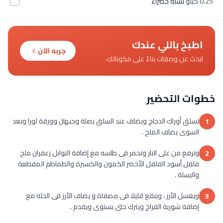
0.25 كيلو
بسلة خضراء
اطبخ باللي عندك
جربه الآن
ابحث عن وصفات بناءً على مكوناتك.
خطوات التحضير
تسلق أوراك الدجاج ويضاف عند السلق بصلة وحبهان وورقة لورا وبعد
1
السوى يضاف الملح .
وترفع من على النار وتحمر فى طاسه مع إضافة التوابل زعفران ملح
2
فلفل أسود الفلفل الأخضر الكمون والكسبرة والطماطم المقطعة
والبسلة .
ويغسل الأرز ، وينقع قليلا فى مصفاة و يضاف الأرز فى الحله مع
3
إضافة شوربة الفراخ ويترك حتى يستوى ويقدم .