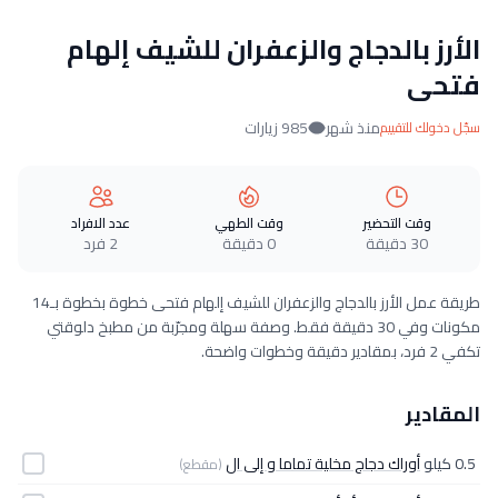
الأرز بالدجاج والزعفران للشيف إلهام
فتحى
منذ شهر
985 زيارات
سجّل دخولك للتقييم
وقت التحضير
وقت الطهي
عدد الافراد
30 دقيقة
0 دقيقة
2 فرد
طريقة عمل الأرز بالدجاج والزعفران للشيف إلهام فتحى خطوة بخطوة بـ14
مكونات وفي 30 دقيقة فقط. وصفة سهلة ومجرّبة من مطبخ دلوقتي
تكفي 2 فرد، بمقادير دقيقة وخطوات واضحة.
المقادير
0.5 كيلو
أوراك دجاج مخلية تماما و إلى ال
(مقطع)