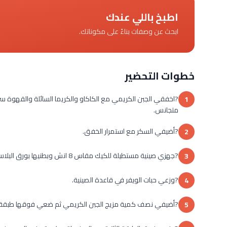
اطبخ باللي عندك
ابحث عن وصفات بناءً على مكوناتك.
خطوات التحضير
?اخفقي الجبن الكريمي مع الكاكاو والكريما السائلة والقهوة سر
1
متجانس.
?أضيفي السكر مع استمرار الخفق.
2
?جهزي صينية مستطيلة للكيك مقاس 8 انش وبطنيها بورق البلاستيك الشفاف مع الحرص على ترك جوانب البلاستيك لخارج الصينية.
3
?وزعي حبات الويفر في قاعدة الصينية.
4
?أضيفي نصف كمية مزيج الجبن الكريمي ثم ضعي فوقها طبقة أ
5