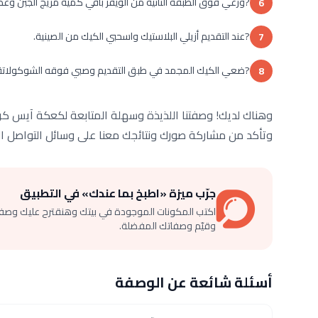
?وزعي فوق الطبقة الثانية من الويفر باقي كمية مزيج الجبن وغطي ا
6
?عند التقديم أزيلي البلاستيك واسحبي الكيك من الصينية.
7
?ضعي الكيك المجمد في طبق التقديم وصبي فوقه الشوكولاتة 
8
وهناك لديك! وصفتنا اللذيذة وسهلة المتابعة لكعكة آيس كريم
وتأكد من مشاركة صورك ونتائجك معنا على وسائل التواصل الاجتماعي با
جرّب ميزة «اطبخ بما عندك» في التطبيق
اكتب المكونات الموجودة في بيتك وهنقترح عليك وصف
وقيّم وصفاتك المفضلة.
أسئلة شائعة عن الوصفة