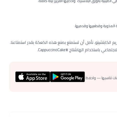
لصينية بالورق البلاستيك وأدخليها الفريزر ليلة كاملة.
المذوبة وقطعيها وقدميها.
 الكابتشينو. نأمل أن تستمتع بصنع هذه الكعكة بقدر استمتاعنا.
ستخدام الهاشتاج #CappuccinoCake.
ات تناسبها — واحفظ