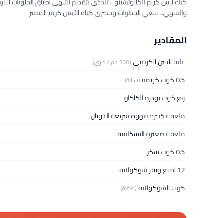
كيك آيس كريم الكابوتشينو .. تلذذي بتقديم أشهى أطباق الحلويات البا
والشهي.. تتبعي الخطوات وحضري كيك الآيس كريم المميز
المقادير
علبة
الجبن الكريمي
(300 غم / طري)
0.5 كوب
كريمة
(سائلة)
ربع كوب
بودرة الكاكاو
ملعقة كبيرة
قهوة سريعة الذوبان
ملعقة صغيرة
النسكافيه
0.5 كوب
سكر
12 اصبع
ويفر شوكولاتة
كوب
الشوكولاتة
(مذابة)