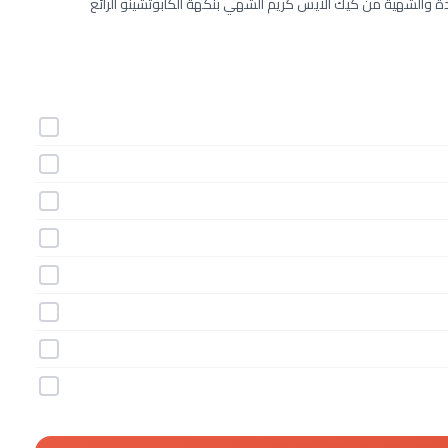
ردة والشهية من كيك الآيس كريم الشهي بنكهة الكابوتشينو الرائع