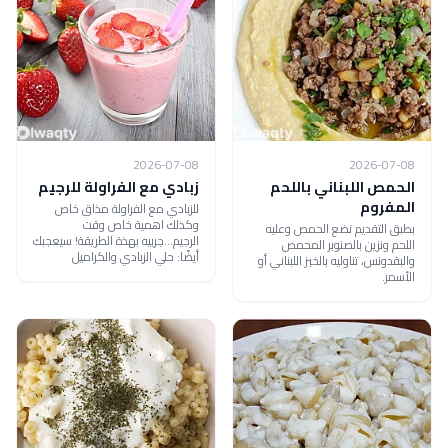
2026-07-08
2026-07-08
الحمص اللبناني باللحم
زبادي مع الفراولة للرجيم
المفروم
للزبادي مع الفراولة مذاق خاص
وكذلك اهمية خاص وقت
بطبق التقديم نضع الحمص وعليه
الرجيم...جربيه بهذة الطريقة! سيعجبك
اللحم ونزين بالصنوبر المحمص
أيضًا: حلي الزبادي والكراميل
والبقدونس، تناوليه بالخبز اللبناني أو
الأسمر.