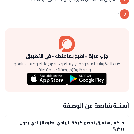
?
8
جرّب ميزة «اطبخ بما عندك» في التطبيق
اكتب المكونات الموجودة في بيتك وهنقترح عليك وصفات تناسبها
— واحفظ وقيّم وصفاتك المفضلة.
أسئلة شائعة عن الوصفة
كم يستغرق تحضير كيكة الزبادي بعلبة الزبادي بدون
بيض؟