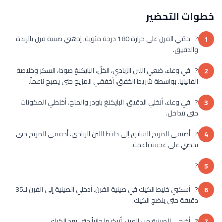
خطوات التحضير
? حمّي الفرن على حرارة 180 درجة مئوية. إدهني صينية فرن بالزبدة
1
والدقيق.
? في وعاء، ضعي اللبن الزبادي، الخلّ، البايكنغ صودا، السكر وخلاصة
2
الفانيليا. بواسطة شريط الخفق، أخفقي المزيج حتى يصبح ناعماً.
? في وعاء، أنخلي الدقيق، البايكنغ باودر والملح. أخلطي المكونات
3
حتى تتداخل.
? أضيفي المزيج السابق إلى خليط اللبن الزبادي. أخفقي المزيج حتى
4
تحصي على عجينة ناعمة.
?
5
? أسكبي خليط الكيك في صينية الفرن. أدخلي الصينية إلى الفرن لـ35
6
دقيقة حتى ينضج الكيك.
? أخرجي الصينية من الفرن. أتركيها جانباً حتى يبرد الكيك.
7