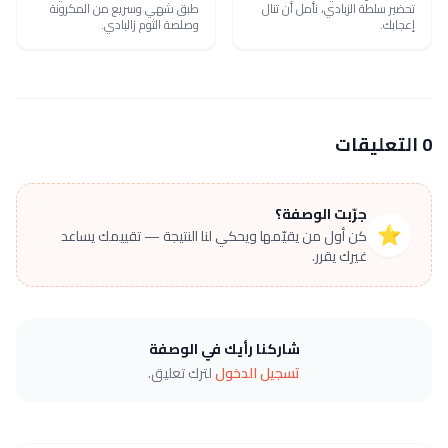
تحضير سلطة الزبادي، نأمل أن تنال
طبق شهي وسريع من المكرونة
إعجابك.
وصلصة الثوم زالبادي.
0 التعليقات
جرّبت الوصفة؟
⭐
كن أول من يقيّمها ويحكي لنا النتيجة — تقييمك يساعد
غيرك يقرر.
شاركنا رأيك في الوصفة
تسجيل الدخول
لترك تعليق.