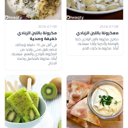
2026-07-08
2026-07-08
معكرونة باللبن الزبادي
مكرونة باللبن الزبادي
خفيفة وصحية
حضري مكرونة باللبن الزبادي كما
بالوصفة وأخبرينا برأيك! سيعجبك
في أقل من 15 دقيقة بإمكانك
أيضًا: مكرونة بنا بكرات اللحم
تحضير طبق صحي ولذيذ من
المكرونة بالزبادي والنعنع. سيعجبك
أيضًا: مكرونة بالبشاميل وكبدة
الدجاج