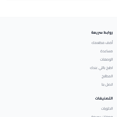
روابط سريعة
أضف مطعمك
مساعدة
الوصفات
اطبخ باللي عندك
المطابخ
اتصل بنا
التصنيفات
الحلويات
وصفات سريعة