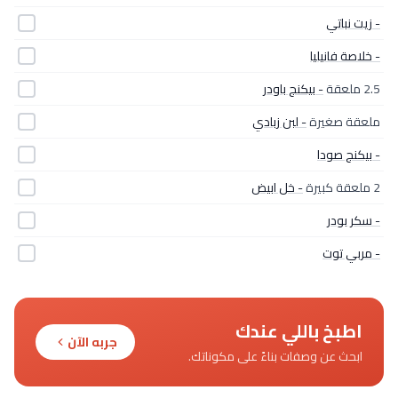
- زيت نباتي
- خلاصة فانيليا
2.5 ملعقة
- بيكنج باودر
ملعقة صغيرة
- لبن زبادي
- بيكنج صودا
2 ملعقة كبيرة
- خل ابيض
- سكر بودر
- مربي توت
اطبخ باللي عندك
جربه الآن
ابحث عن وصفات بناءً على مكوناتك.