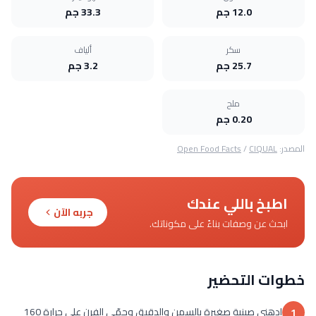
12.0 جم
33.3 جم
سكر
ألياف
25.7 جم
3.2 جم
ملح
0.20 جم
المصدر:
CIQUAL
/
Open Food Facts
اطبخ باللي عندك
جربه الآن
ابحث عن وصفات بناءً على مكوناتك.
خطوات التحضير
ادهني صينية صغيرة بالسمن والدقيق وحمّي الفرن على حرارة 160
1