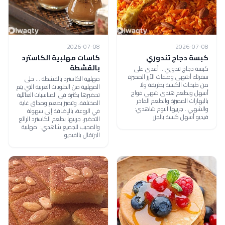
2026-07-08
2026-07-08
كبسة دجاج تندوري
كاسات مهلبية الكاسترد
بالقشطة
كبسة دجاج تندوري .. أعدي على
سفرتك أشهى وصفات الأرز المميزة
مهلبية الكاسترد بالقشطة ... حلى
من طبخات الكبسة بطريقة ولا
المهلبية من الحلويات العربية التي يتم
أسهل وبطعم هندي شهي فواح
تحضيرها بكثرة في المناسبات العائلية
بالبهارات المميزة والطعم الفاخر
المختلفة، وتتميز بطعم ومذاق غاية
والشهي.. جربيها اليوم شاهدي:
في الروعة، بالإضافة إلى سهولة
فيديو أسهل كبسة بالجزر
التحضير، جربيها بطعم الكاسترد الرائع
والمحبب للجميع شاهدي: مهلبية
البرتقال بالفيديو