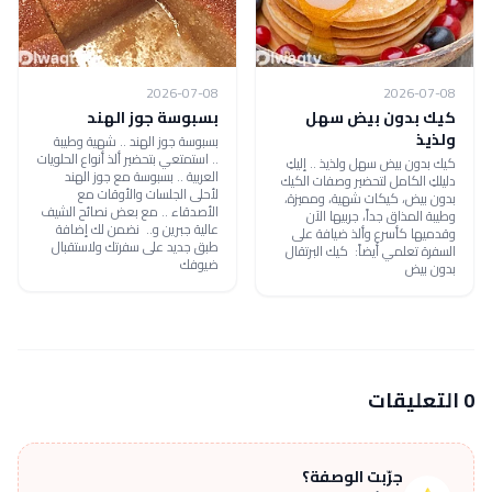
2026-07-08
2026-07-08
كيك بدون بيض سهل
بسبوسة جوز الهند
ولذيذ
بسبوسة جوز الهند .. شهية وطيبة
.. استمتعي بتحضير ألذ أنواع الحلويات
كيك بدون بيض سهل ولذيذ .. إليكِ
العربية .. بسبوسة مع جوز الهند
دليلكِ الكامل لتحضير وصفات الكيك
لأحلى الجلسات والأوقات مع
بدون بيض، كيكات شهية، ومميزة،
الأصدقاء .. مع بعض نصائح الشيف
وطيبة المذاق جداً، جربيها الآن
عالية جبرين و.. نضمن لك إضافة
وقدميها كأسرع وألذ ضيافة على
طبق جديد على سفرتك ولاستقبال
السفرة تعلمي أيضاً: كيك البرتقال
ضيوفك
بدون بيض
0 التعليقات
جرّبت الوصفة؟