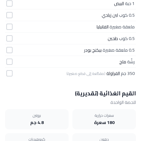
1 حبة
البيض
0.5 كوب
لبن زبادي
ملعقة صغيرة
الفانيليا
0.5 كوب
طحين
0.5 ملعقة صغيرة
بيكنج بودر
رشّة
ملح
350 جم
الفراولة
(مقطّعة إلى قطع صغيرة)
القيم الغذائية (تقديرية)
للحصة الواحدة
سعرات حرارية
بروتين
180 سعرة
4.8 جم
دهون
كربوهيدرات