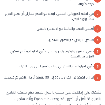
درجة مئوية.
في الخلاط الكهربائي، اخفقي الزبدة مع السكر جيداً إلى أن يصبح المزيج
2
هشّاً ولونه أبيض.
أضيفي البيضة والفانيليا مع الاستمرار بالخفق.
3
اسكبي الزبادي مع الخفق باستمرار.
4
ضعي الدقيق والبكينج باودر والملح وقلّبي الخليط جيداً، ثم اسكبي
5
المزيج في الصينية.
قلّبي الفراولة مع السكر في وعاء وضعيها على وجه الكيك.
6
اخبزي الكيكة في الفرن من 50 إلى 55 دقيقة أو حتى تنضج ثمّ قدميها.
7
نشكرك على إطلاعك على منشورنا حول كيفية صنع كعكة الزبادي
بالفراولة! نأمل أن تكون قد وجدت ذلك مفيدًا وأنك ستجرب