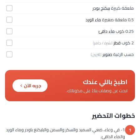
ملعقة كبيرة
بيكنج بودر
0.5 ملعقة صغيرة
ماء الورد
0.25 كوب
ماء دافئ
2 كوب
قطر
(شيرة / جاهز)
حسب الرغبة
صنوبر
(للتزيين)
اطبخ باللي عندك
جربه الآن
ابحث عن وصفات بناءً على مكوناتك.
خطوات التحضير
1- في وعاء، ضعي السميد والسكر والسمن والبايكنغ باودر وماء الورد
1
والماء الدافئ.