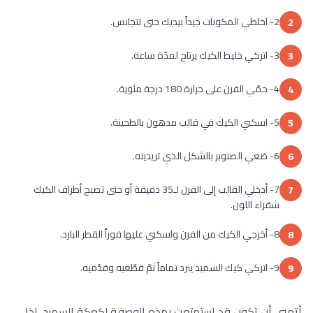
2- اخلطي المكونات جيداً بيديك حتى تتجانس.
2
3- اتركي خليط الكيك يرتاح لمدّة ساعة.
3
4- حمّي الفرن على حرارة 180 درجة مئوية.
4
5- اسكبي الكيك في قالب مدهون بالطحينة.
5
6- ضعي الصنوبر بالشكل الذي تريدينه.
6
7- أدخلي القالب إلى الفرن لـ35 دقيقة أو حتى تصبح أطراف الكيك
7
شقراء اللون.
8- أخرجي الكيك من الفرن واسكبي عليها فوراً القطر البارد.
8
9- اتركي كيك السميد يبرد تماماً ثمّ قطّعيه وقدّميه.
9
أتمنى أن تكون قد استمتعت بهذه الوصفة لكعكة السميد. إذا