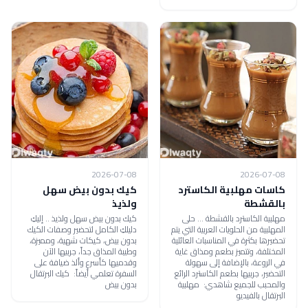
2026-07-08
2026-07-08
كاسات مهلبية الكاسترد
كيك بدون بيض سهل
بالقشطة
ولذيذ
مهلبية الكاسترد بالقشطة ... حلى
كيك بدون بيض سهل ولذيذ .. إليكِ
المهلبية من الحلويات العربية التي يتم
دليلكِ الكامل لتحضير وصفات الكيك
تحضيرها بكثرة في المناسبات العائلية
بدون بيض، كيكات شهية، ومميزة،
المختلفة، وتتميز بطعم ومذاق غاية
وطيبة المذاق جداً، جربيها الآن
في الروعة، بالإضافة إلى سهولة
وقدميها كأسرع وألذ ضيافة على
التحضير، جربيها بطعم الكاسترد الرائع
السفرة تعلمي أيضاً: كيك البرتقال
والمحبب للجميع شاهدي: مهلبية
بدون بيض
البرتقال بالفيديو