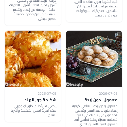
كريب النوتيلا بالفيديو، وتعلمي
كيك الشهية بدون استخدام الفرن،
أسهل الطرق لتحضير أشهى الحلويات
وصفة سهلة وطيبة أعديها الآن
الطيبة الوصفة من إعداد وتقديم
شاهدي: تشيز كيك الشوكولاتة
الشيف عامر غبن قدمها خصيصاً
بدون فرن بالفيديو
لمطبخ سيدتي
2026-07-08
2026-07-08
معمول بدون زبدة
شكلمة جوز الهند
معمول بدون زبدة .. تعلمي كيفية
إبدعي في أطباق حلوياتكِ وجربي
إعداد حلويات عيد الفطر، وقدمي
هذه الطرية لعمل الشكلمة وأخبرينا
المعمول على سفرتك في العيد
بالنتائج!
كضيافة مميزة وطيبة تعلمي أيضاً:
معمول العيد بالفستق الحلبي