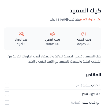
كيك السميد
منذ شهر
1146 زيارات
سجّل دخولك للتقييم
وقت التحضير
وقت الطهي
عدد الافراد
20 دقيقة
60 دقيقة
6 أفراد
كيك السميد .. قدمي لجمعة العائلة والأصدقاء أطيب الحلويات الغربية من
الكيكات الطيبة والمعدة بالسميد مع القطر الطيب واللذيذ
المقادير
3 كوب
سميد
(ناعم)
0.5 كوب
سكر
ربع كوب
سمن
(مذوّب)