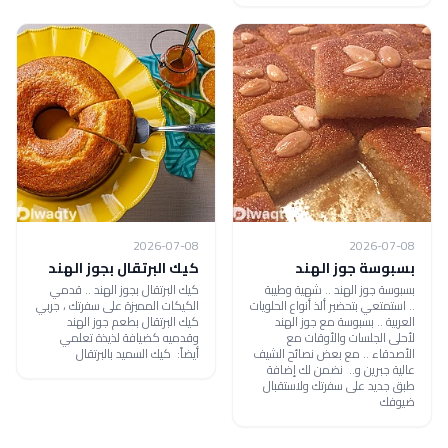
2026-07-08
2026-07-08
بسبوسة جوز الهند
كيك البرتقال بجوز الهند
بسبوسة جوز الهند .. شهية وطيبة
كيك البرتقال بجوز الهند .. قدمي
.. استمتعي بتحضير ألذ أنواع الحلويات
الكيكات المميزة على سفرتك ، جربي
العربية .. بسبوسة مع جوز الهند
كيك البرتقال بطعم جوز الهند
لأحلى الجلسات والأوقات مع
وقدميه كضيافة لذيذة تعلمي
الأصدقاء .. مع بعض نصائح الشيف
أيضاً: كيك السميد بالبرتقال
عالية جبرين و.. نضمن لك إضافة
طبق جديد على سفرتك ولاستقبال
ضيوفك