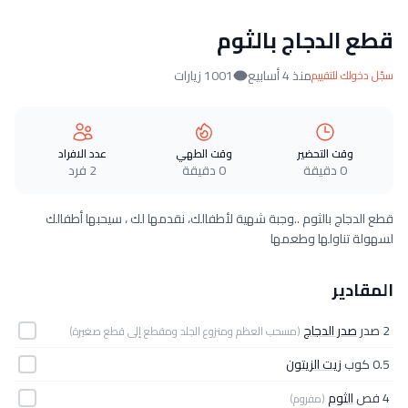
قطع الدجاج بالثوم
منذ 4 أسابيع
1001 زيارات
سجّل دخولك للتقييم
وقت التحضير
وقت الطهي
عدد الافراد
0 دقيقة
0 دقيقة
2 فرد
قطع الدجاج بالثوم ..وجبة شهية لأطفالك، نقدمها لك ، سيحبها أطفالك
لسهولة تناولها وطعمها
المقادير
2 صدر
صدر الدجاج
(مسحب العظم ومنزوع الجلد ومقطع إلى قطع صغيرة)
0.5 كوب
زيت الزيتون
4 فص
الثوم
(مفروم)