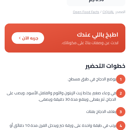
المصدر:
CIQUAL
/
Open Food Facts
اطبخ باللي عندك
جربه الآن
ابحث عن وصفات بناءً على مكوناتك.
خطوات التحضير
يوضع الدجاج في طبق مسطح.
1
في وعاء صغير، يخلط زيت الزيتون والثوم والفلفل الأسود، ويصب على
2
الدجاج، ثم يغطى وينقع مدة 30 دقيقة ويصفى.
يغلف الدجاج بفتات
3
يرتب في طبقة واحدة على ورقة خبز ويدخل الفرن مدة 10 دقائق أو
4