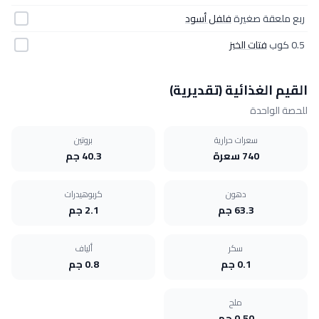
ربع ملعقة صغيرة
فلفل أسود
0.5 كوب
فتات الخبز
القيم الغذائية (تقديرية)
للحصة الواحدة
سعرات حرارية
بروتين
740 سعرة
40.3 جم
دهون
كربوهيدرات
63.3 جم
2.1 جم
سكر
ألياف
0.1 جم
0.8 جم
ملح
0.50 جم