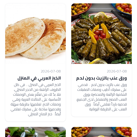
2026-07-08
2026-07-08
ورق عنب بالزيت بدون لحم
الخبز العربي في المنزل
ورق عنب بالزيت بدون لحم .. قدمي
الخبز العربي في المنزل .. في ظل
على سفرتك أطيب وصفات المقبلات
الظروف الراهنة من الحجر المنزلي،
الشامية الرائعة والمحضرة بورق
فلا بدّ لك من تعلّم بعض الوصفات
العنب المميز والمفضل لدى الجميع،
الأساسية على المائدة العربية وهي
قدميه بارداً تعلمي أيضاً: ورق
وصفات الخبز، تعلميها بطريقة سهلة
العنب على الطريقة اليونانية
وقدميها ساخنة على سفرتك تعلمي
أيضاً: خبز الصاج المنزلي