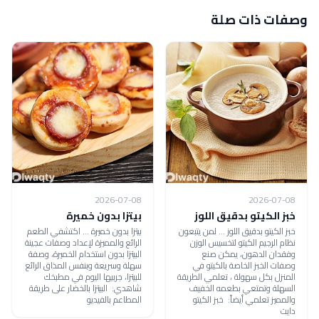
وصفات ذات صلة
2026-07-08
2026-07-08
خبز الكيتو بدقيق اللوز
بيتزا بدون خميرة
خبز الكيتو بدقيق اللوز ... لمن يتبعون
بيتزا بدون خميرة ... اكتشفي الطعم
نظام الرجيم الكيتو لتخسيس الوزن
الرائع والمميزة لإعداد وصفات عجينة
وفقدان الدهون، يمكن صنع
البيتزا بدون استخدام الخميرة، وصفة
وصفات الخبز الخاصة بالكيتو في
سهلة وسريعة وبنفس المذاق الرائع
المنزل بكل سهولة ، تعلمي الطريقة
للبيتزا، جربيها اليوم في مطبخك
السهلة وتمتعي بطعمه الخفيف
شاهدي: البيتزا بالخضار على طريقة
والمميز تعلمي أيضاً: خبز الكيتو
المطاعم بالفيديو
دايت