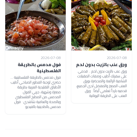
2026-07-08
2026-07-08
ورق عنب بالزيت بدون لحم
فول مدمس بالطريقة
الفلسطينية
ورق عنب بالزيت بدون لحم .. قدمي
على سفرتك أطيب وصفات المقبلات
فول مدمس بالطريقة الفلسطينية ...
الشامية الرائعة والمحضرة بورق
حضري لوجبة الفطور الصباحي أطيب
العنب المميز والمفضل لدى الجميع،
الأطباق التقليدية العربية بطريقة
قدميه بارداً تعلمي أيضاً: ورق
مميزة وشهية، جربي الفول
العنب على الطريقة اليونانية
المدمس من المطبخ الفلسطيني
وبالصحة والعافية شاهدي: فول
مدمس بالطحينية بالفيديو