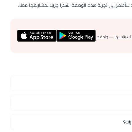
يد سأضطر إلى تجربة هذه الوصفة. شكرا جزيلا لمشاركتها معنا.
ات تناسبها — واحفظ
ات؟