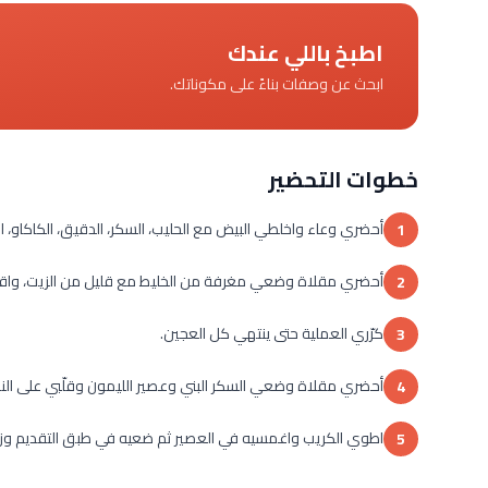
اطبخ باللي عندك
ابحث عن وصفات بناءً على مكوناتك.
خطوات التحضير
أحضري وعاء واخلطي البيض مع الحليب، السكر، الدقيق، الكاكاو، ال
1
أحضري مقلاة وضعي مغرفة من الخليط مع قليل من الزيت، واقل
2
كرّري العملية حتى ينتهي كل العجين.
3
أحضري مقلاة وضعي السكر البني وعصير الليمون وقلّبي على النار 
4
اطوي الكريب واغمسيه في العصير ثم ضعيه في طبق التقديم وزيّن
5