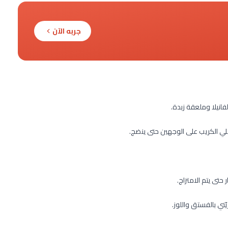
جربه الآن
فانيلا وملعقة زبدة.
ي الكريب على الوجهين حتى ينضج.
حتى يتم الامتزاج.
ي بالفستق واللوز.