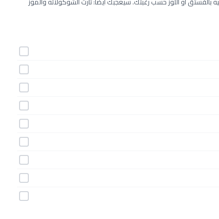
 بالفستق أو اللوز حسب رغبتك. سيعجبك أيضًا: تارت الشوكولاته والموز