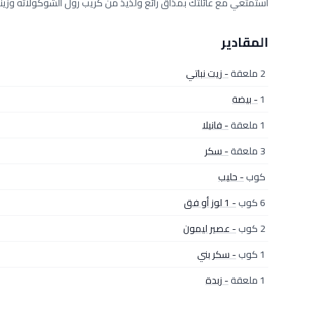
استمتعي مع عائلتك بمذاق رائع ولذيذ من كريب رول الشوكولاته وزينيه
المقادير
2 ملعقة
- زيت نباتي
1
- بيضة
1 ملعقة
- فانيلا
3 ملعقة
- سكر
كوب
- حليب
6 كوب
- 1 لوز أو فق
2 كوب
- عصير ليمون
1 كوب
- سكر بني
1 ملعقة
- زبدة