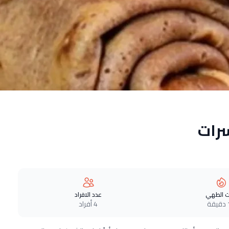
رات
 الطهي
عدد الافراد
ة
4 أفراد