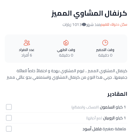
كرنفال المشاوي المميز
منذ شهر
1013 زيارات
سجّل دخولك للتقييم
وقت التحضير
وقت الطهي
عدد الافراد
0 دقيقة
0 دقيقة
6 أفراد
كرنفال المشاوي المميز .. ليوم المشاوي بهجة و احتفالاً خاصاً للعائلة
جميعها.. جربي هذا النوع من كرنفال المشاوي واستمتعي بجو عائلي مميز
المقادير
1 كيلو
السلمون
(المسحّب والمقطّع)
1 كيلو
الروبيان
(مع أذيالها)
ملعقة صغيرة
فلفل أسود