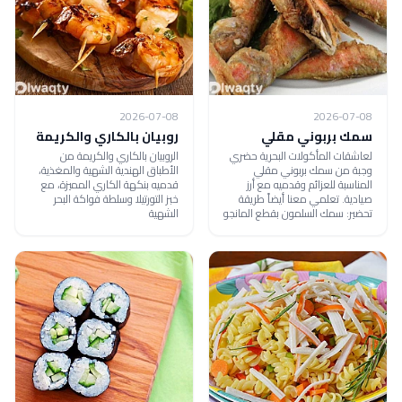
2026-07-08
2026-07-08
سمك بربوني مقلي
روبيان بالكاري والكريمة
لعاشقات المأكولات البحرية حضري
الروبيان بالكاري والكريمة من
وجبة من سمك بربوني مقلي
الأطباق الهندية الشهية والمغذية،
المناسبة للعزائم وقدميه مع أرز
قدميه بنكهة الكاري المميزة، مع
صيادية. تعلمي معنا أيضاً طريقة
خبز التورتيلا وسلطة فواكة البحر
تحضير: سمك السلمون بقطع المانجو
الشهية