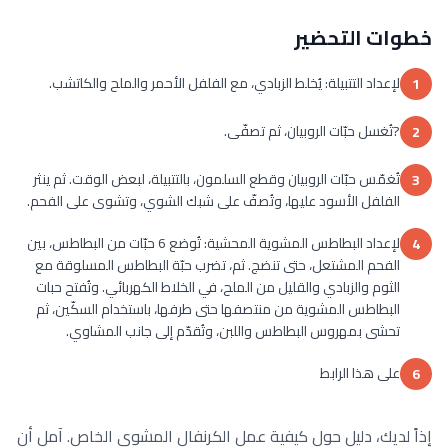
خطوات التحضير
لإعداد التتبيلة: يُخلط الزبادي، مع الفلفل الأحمر والملح والكاتشب.
1
?تُغسل حبّات الروبيان، ثم تصفّى.
2
تُغمّس حبّات الروبيان وقطع السلمون، بالتتبيلة، لبعض الوقت. ثم ينثر
3
الفلفل الأسود عليها، وتُصفّ على شبك الشوي، وتشوى على الفحم.
لإعداد البطاطس المشوية المحشية: تُوضع 6 حبّات من البطاطس، بين
4
الفحم المشتعل، حتى تنضج. ثم، تضرب حبّة البطاطس المسلوقة مع
الثوم والزبادي والقليل من الملح، في الخلاط الكهربائي. وتُفتح حبات
البطاطس المشوية من منتصفها حتى طرفها، باستخدام السكّين، ثم
تحشى بمهروس البطاطس واللبن، وتُقدّم إلى جانب المشاوي.
على هذا الرابط
6
إذاً لديك، دليل حول كيفية عمل الكرنفال المشوي الخاص. آمل أن