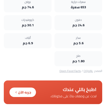
سعرات حرارية
بروتين
653 سعرة
74.6 جم
دهون
كربوهيدرات
24.6 جم
30.1 جم
سكر
ألياف
5.6 جم
6.9 جم
ملح
1.80 جم
المصدر:
CIQUAL
/
Open Food Facts
اطبخ باللي عندك
جربه الآن
ابحث عن وصفات بناءً على مكوناتك.