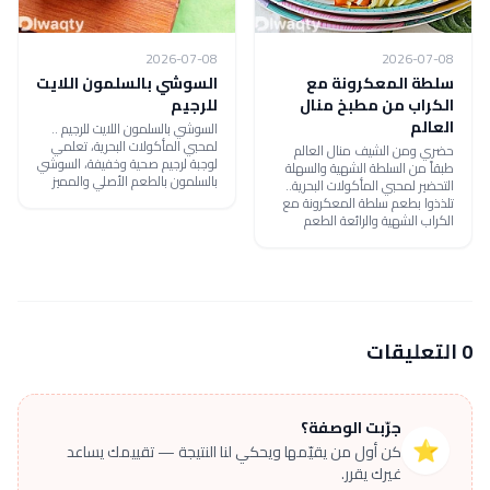
2026-07-08
2026-07-08
سلطة المعكرونة مع
السوشي بالسلمون اللايت
الكراب من مطبخ منال
للرجيم
العالم
السوشي بالسلمون اللايت للرجيم ..
لمحبي المأكولات البحرية، تعلمي
حضري ومن الشيف منال العالم
لوجبة لرجيم صحية وخفيفة، السوشي
طبقاً من السلطة الشهية والسهلة
بالسلمون بالطعم الأصلي والمميز
التحضير لمحبي المأكولات البحرية..
تلذذوا بطعم سلطة المعكرونة مع
الكراب الشهية والرائعة الطعم
0 التعليقات
جرّبت الوصفة؟
⭐
كن أول من يقيّمها ويحكي لنا النتيجة — تقييمك يساعد
غيرك يقرر.