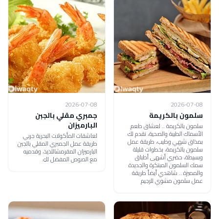
2026-07-08
2026-07-08
سلمون بالكريمة
جمبري مقلي بالجبن
البارميزان
سلمون بالكريمة .. لعشاق طعم
الأسماك الطيبة والصحية، نقدم لك
لعاشقات المأكولات البحرية جربي
بمذاق شهي وطيب، طريقة عمل
طريقة عمل الجمبري المقلي بالجبن
سلمون بالكريمة، بخطوات قليلة
البارميزان المقرمشاللذيذ، وقدميه
وبسيطة، حضري أشهى أطباق
مع الصوص المفضل لكِ.
سمك السلمون المبتكرة والجديدة
والمميزة .. شاهدي أيضاً طريقة
عمل سلمون مشوي للرجيم