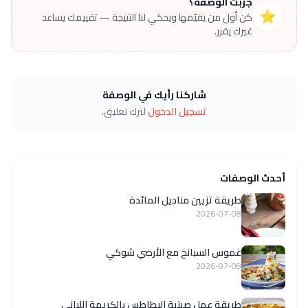
جرّبت الوصفة؟
⭐
كن أول من يقيّمها ويحكي لنا النتيجة — تقييمك يساعد
غيرك يقرر.
شاركنا رأيك في الوصفة
تسجيل الدخول
لترك تعليق.
أحدث الوصفات
طريقة تزيين مناديل المائدة
2026-07-08
غموس السبانخ مع الأرضي شوكي
2026-07-08
طريقة عمل صينية البطاطس بالكريمة اللبانى