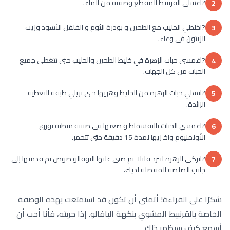
?اغسلي القرنبيط المقطع وصفيه من الماء.
2
?اخلطي الحليب مع الطحين و بودرة الثوم و الفلفل الأسود وزيت
3
الزيتون في وعاء.
?اغمسي حبات الزهرة في خليط الطحين والحليب حتى تتغطى جميع
4
الحبات من كل الجهات.
?انشلي حبات الزهرة من الخليط وهزيها حتى تزيلي طبقة التغطية
5
الزائدة.
?اغمسي الحبات بالبقسماط و ضعيها في صينية مبطنة بورق
6
الأولمنيوم واخبزيها لمدة 15 دقيقة حتى تتحمر.
?اتركي الزهرة لتبرد قليلا ثم صبي عليها البوفالو صوص ثم قدميها إلى
7
جانب الصلصة المفضلة لديك.
شكرًا على القراءة! أتمنى أن تكون قد استمتعت بهذه الوصفة
الخاصة بالقرنبيط المشوي بنكهة البافالو. إذا جربته، فأنا أحب أن
أسمع كيف سيظهر ذلك.