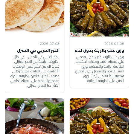
2026-07-08
2026-07-08
ورق عنب بالزيت بدون لحم
الخبز العربي في المنزل
ورق عنب بالزيت بدون لحم .. قدمي
الخبز العربي في المنزل .. في ظل
على سفرتك أطيب وصفات المقبلات
الظروف الراهنة من الحجر المنزلي،
الشامية الرائعة والمحضرة بورق
فلا بدّ لك من تعلّم بعض الوصفات
العنب المميز والمفضل لدى الجميع،
الأساسية على المائدة العربية وهي
قدميه بارداً تعلمي أيضاً: ورق
وصفات الخبز، تعلميها بطريقة سهلة
العنب على الطريقة اليونانية
وقدميها ساخنة على سفرتك تعلمي
أيضاً: خبز الصاج المنزلي