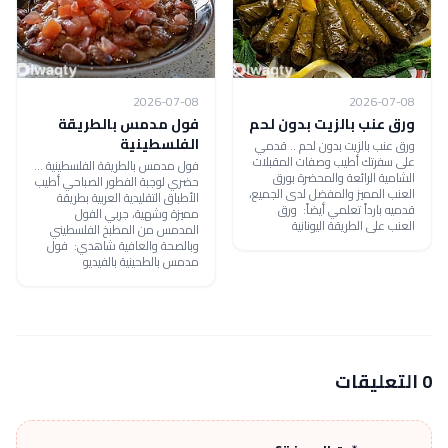
2026-07-08
2026-07-08
ورق عنب بالزيت بدون لحم
فول مدمس بالطريقة
الفلسطينية
ورق عنب بالزيت بدون لحم .. قدمي
على سفرتك أطيب وصفات المقبلات
فول مدمس بالطريقة الفلسطينية ...
الشامية الرائعة والمحضرة بورق
حضري لوجبة الفطور الصباحي أطيب
العنب المميز والمفضل لدى الجميع،
الأطباق التقليدية العربية بطريقة
قدميه بارداً تعلمي أيضاً: ورق
مميزة وشهية، جربي الفول
العنب على الطريقة اليونانية
المدمس من المطبخ الفلسطيني
وبالصحة والعافية شاهدي: فول
مدمس بالطحينية بالفيديو
0 التعليقات