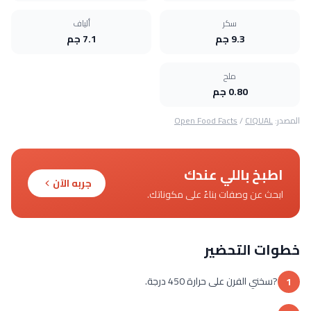
سكر
ألياف
9.3 جم
7.1 جم
ملح
0.80 جم
المصدر:
CIQUAL
/
Open Food Facts
اطبخ باللي عندك
جربه الآن
ابحث عن وصفات بناءً على مكوناتك.
خطوات التحضير
?سخني الفرن على حرارة 450 درجة.
1