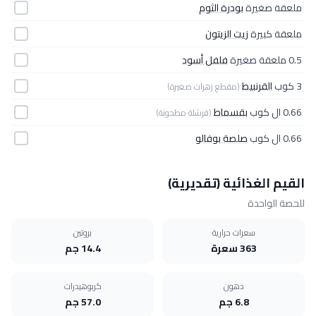
ملعقة صغيرة
بودرة الثوم
ملعقة كبيرة
زيت الزيتون
0.5 ملعقة صغيرة
فلفل أسود
3 كوب
القرنبيط
(مقطع زهرات صغيرة)
0.66 ال كوب
بقسماط
(قرشلة مطحونة)
0.66 ال كوب
صلصة بوفالو
القيم الغذائية (تقديرية)
للحصة الواحدة
سعرات حرارية
بروتين
363 سعرة
14.4 جم
دهون
كربوهيدرات
6.8 جم
57.0 جم