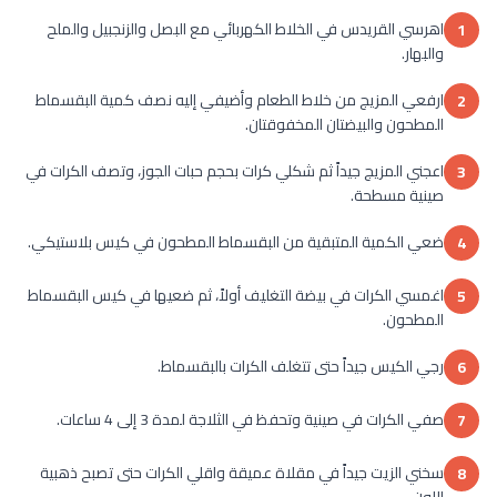
اهرسي القريدس في الخلاط الكهربائي مع البصل والزنجبيل والملح
1
والبهار.
ارفعي المزيج من خلاط الطعام وأضيفي إليه نصف كمية البقسماط
2
المطحون والبيضتان المخفوقتان.
اعجني المزيج جيداً ثم شكلي كرات بحجم حبات الجوز، وتصف الكرات في
3
صينية مسطحة.
ضعي الكمية المتبقية من البقسماط المطحون في كيس بلاستيكي.
4
اغمسي الكرات في بيضة التغليف أولاً، ثم ضعيها في كيس البقسماط
5
المطحون.
رجي الكيس جيداً حتى تتغلف الكرات بالبقسماط.
6
صفي الكرات في صينية وتحفظ في الثلاجة لمدة 3 إلى 4 ساعات.
7
سخني الزيت جيداً في مقلاة عميقة واقلي الكرات حتى تصبح ذهبية
8
اللون.