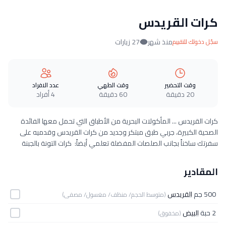
كرات القريدس
منذ شهر
27 زيارات
سجّل دخولك للتقييم
وقت التحضير
وقت الطهي
عدد الافراد
20 دقيقة
60 دقيقة
4 أفراد
كرات القريدس ... المأكولات البحرية من الأطباق التي تحمل معها الفائدة
الصحية الكبيرة، جربي طبق مبتكر وجديد من كرات القريدس وقدميه على
سفرتك ساخناً بجانب الصلصات المفضلة تعلمي أيضاً: كرات التونة بالجبنة
المقادير
500 جم
القريدس
(متوسط الحجم/ منظف/ مغسول/ مصفى)
2 حبة
البيض
(مخفوق)