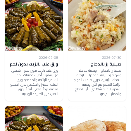
2026-07-08
2026-07-30
صينية رز بالدجاج
ورق عنب بالزيت بدون لحم
صينية رز بالدجاج ... وصفة جديدة
ورق عنب بالزيت بدون لحم .. قدمي
وسهلة وسريعة نقدمها لك لوجبة
على سفرتك أطيب وصفات المقبلات
الغداء الرئيسية، جربي طبخات الدجاج
الشامية الرائعة والمحضرة بورق
الرائعة الطعم مع الأرز، وصفة
العنب المميز والمفضل لدى الجميع،
تستحق التجربة شاهدي: أرز بالدجاج
قدميه بارداً تعلمي أيضاً: ورق
والخضار بالفيديو
العنب على الطريقة اليونانية