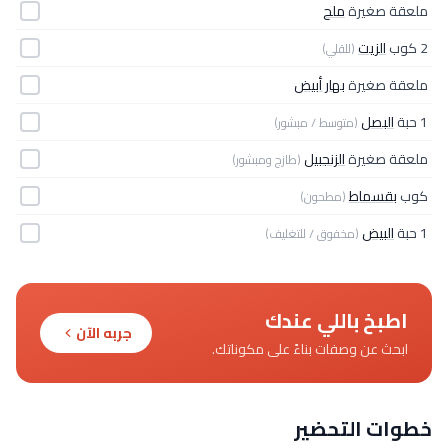
ملعقة صغيرة
ملح
2 كوب
الزيت
(للقلي)
ملعقة صغيرة
بهار أبيض
1 حبة
البصل
(متوسط / مبشور)
ملعقة صغيرة
الزنجبيل
(طازج ومبشور)
كوب
بقسماط
(مطحون)
1 حبة
البيض
(مخفوق / للتغليف)
اطبخ باللي عندك
جربه الآن
ابحث عن وصفات بناءً على مكوناتك.
خطوات التحضير