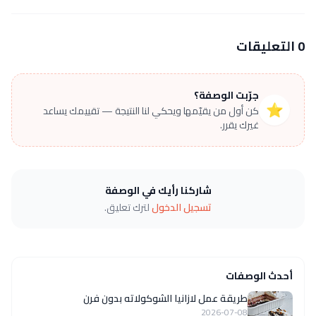
0 التعليقات
جرّبت الوصفة؟
⭐
كن أول من يقيّمها ويحكي لنا النتيجة — تقييمك يساعد
غيرك يقرر.
شاركنا رأيك في الوصفة
تسجيل الدخول
لترك تعليق.
أحدث الوصفات
طريقة عمل لازانيا الشوكولاته بدون فرن
2026-07-08