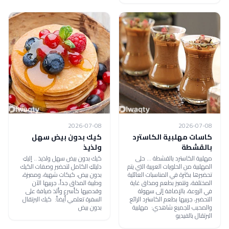
2026-07-08
2026-07-08
كاسات مهلبية الكاسترد
كيك بدون بيض سهل
بالقشطة
ولذيذ
مهلبية الكاسترد بالقشطة ... حلى
كيك بدون بيض سهل ولذيذ .. إليكِ
المهلبية من الحلويات العربية التي يتم
دليلكِ الكامل لتحضير وصفات الكيك
تحضيرها بكثرة في المناسبات العائلية
بدون بيض، كيكات شهية، ومميزة،
المختلفة، وتتميز بطعم ومذاق غاية
وطيبة المذاق جداً، جربيها الآن
في الروعة، بالإضافة إلى سهولة
وقدميها كأسرع وألذ ضيافة على
التحضير، جربيها بطعم الكاسترد الرائع
السفرة تعلمي أيضاً: كيك البرتقال
والمحبب للجميع شاهدي: مهلبية
بدون بيض
البرتقال بالفيديو