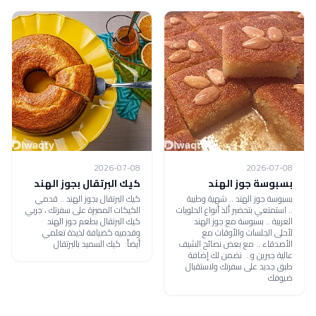
2026-07-08
2026-07-08
بسبوسة جوز الهند
كيك البرتقال بجوز الهند
بسبوسة جوز الهند .. شهية وطيبة
كيك البرتقال بجوز الهند .. قدمي
.. استمتعي بتحضير ألذ أنواع الحلويات
الكيكات المميزة على سفرتك ، جربي
العربية .. بسبوسة مع جوز الهند
كيك البرتقال بطعم جوز الهند
لأحلى الجلسات والأوقات مع
وقدميه كضيافة لذيذة تعلمي
الأصدقاء .. مع بعض نصائح الشيف
أيضاً: كيك السميد بالبرتقال
عالية جبرين و.. نضمن لك إضافة
طبق جديد على سفرتك ولاستقبال
ضيوفك