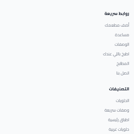
روابط سريعة
أضف مطعمك
مساعدة
الوصفات
اطبخ باللي عندك
المطابخ
اتصل بنا
التصنيفات
الحلويات
وصفات سريعة
اطباق رئيسية
حلويات غربية