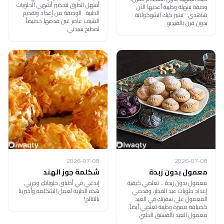
أسهل الطرق لتحضير أشهى الحلويات
وصفة سهلة وطيبة أعديها الآن
الطيبة الوصفة من إعداد وتقديم
شاهدي: تشيز كيك الشوكولاتة
الشيف عامر غبن قدمها خصيصاً
بدون فرن بالفيديو
لمطبخ سيدتي
2026-07-08
2026-07-08
معمول بدون زبدة
شكلمة جوز الهند
معمول بدون زبدة .. تعلمي كيفية
إبدعي في أطباق حلوياتكِ وجربي
إعداد حلويات عيد الفطر، وقدمي
هذه الطرية لعمل الشكلمة وأخبرينا
المعمول على سفرتك في العيد
بالنتائج!
كضيافة مميزة وطيبة تعلمي أيضاً:
معمول العيد بالفستق الحلبي