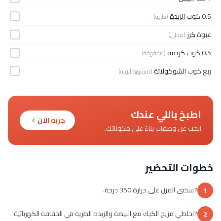
0.5 كوب
الزبدة
(طرية)
عبوة
كرز
(محلى)
0.5 كوب
كريمة
(مخفوقة)
ربع كوب
الشوكولاتة
(مبشورة للزينة)
اطبخ باللي عندك
جربه الآن
ابحث عن وصفات بناءً على مكوناتك.
خطوات التحضير
?سخني الفرن على حرارة 350 درجة.
1
?اخلطي مزيج الكيك مع البيضة والزبدة الطرية في الخفاقة الكهربائية
2