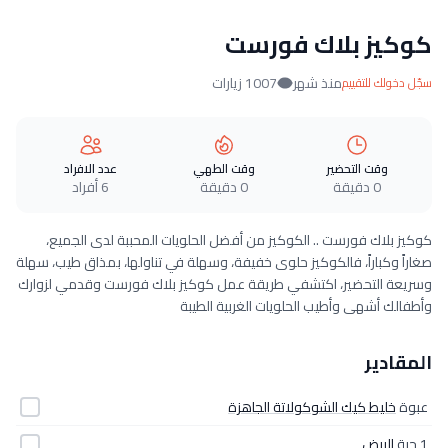
كوكيز بلاك فورست
منذ شهر
1007 زيارات
سجّل دخولك للتقييم
وقت التحضير
وقت الطهي
عدد الافراد
0 دقيقة
0 دقيقة
6 أفراد
كوكيز بلاك فورست .. الكوكيز من أفضل الحلويات المحببة لدى الجميع،
صغاراً وكباراً، فالكوكيز حلوى خفيفة، وسهلة في تناولها، بمذاق طيب، سهلة
وسريعة التحضير، اكتشفي طريقة عمل كوكيز بلاك فورست وقدمي لزوارك
وأطفالك أشهى وأطيب الحلويات الغربية الطيبة
المقادير
عبوة
خليط كيك الشوكولاتة الجاهزة
1 حبة
البيض