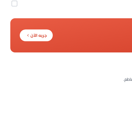
جربه الآن
اطم.