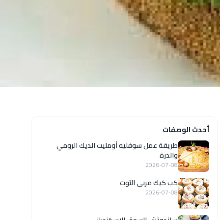
أحدث الوصفات
طريقة عمل سوفليه أومليت الديك الرومي
والذرة
2026-07-08
كب كيك مربى التوت
2026-07-08