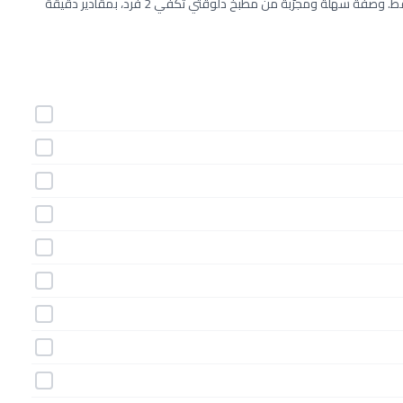
طريقة عمل خبز بالتونة خطوة بخطوة بـ10 مكونات وفي 10 دقائق فقط. وصفة سهلة ومجرّبة من مطبخ دلوقتي تكفي 2 فرد، بمقادير دقيقة