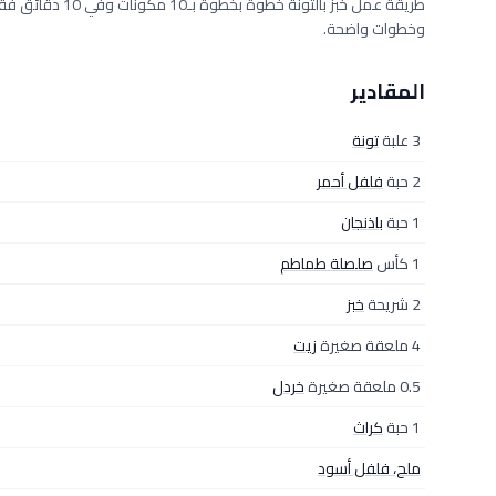
وخطوات واضحة.
المقادير
3 علبة
تونة
2 حبة
فلفل أحمر
1 حبة
باذنجان
1 كأس
صلصلة طماطم
2 شريحة
خبز
4 ملعقة صغيرة
زيت
0.5 ملعقة صغيرة
خردل
1 حبة
كراث
ملح، فلفل أسود