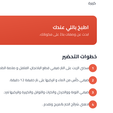
كزبرة
اطبخ باللي عندك
ابحث عن وصفات بناءً على مكوناتك.
خطوات التحضير
سخني الزيت على النار ضيفي قطع الباذنجان، الفلفل و صلصة الطم
1
ضيفي كأس من الماء و اتركيها على نار خفيفة 12 دقيقة.
2
ضيفي التونة ووالخردل والكراث والتوابل والكزبرة واتركيها تبرد.
3
ادهني شرائح الخبز بالمزيج وتقدم .
4