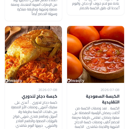
عادة مع لحم خروف أو دجاج, واليوم
من الإمارات العربية المتحدة، وصفة
أعددنا لكِ طبق الكبسة بالخضار.
مميزة وشهية وبطريقة مبتكرة
وسهلة التحضير أيضاً
2026-07-08
2026-07-08
الكبسة السعودية
كبسة دجاج تندوري
التقليدية
كبسة دجاج تندوري .. أعدي على
سفرتك أشهى وصفات الأرز المميزة
الكبسة .. تعد وصفات الكبسة من
من طبخات الكبسة بطريقة ولا
أكلات رمضان الرئيسية المفضلة على
أسهل وبطعم هندي شهي فواح
سفرة رمضان، تعلمي طريقة سريعة
بالبهارات المميزة والطعم الفاخر
لتحضير أطيب وصفات كبسة الدجاج
والشهي.. جربيها اليوم شاهدي:
الشهية واللذيذة شاهدي: الكبسة