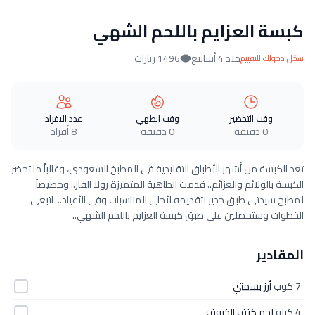
كبسة العزايم باللحم الشهي
منذ 4 أسابيع
1496 زيارات
سجّل دخولك للتقييم
وقت التحضير
وقت الطهي
عدد الافراد
0 دقيقة
0 دقيقة
8 أفراد
تعد الكبسة من أشهر الأطباق التقليدية في المطبخ السعودي، وغالباً ما تحضر
الكبسة بالولائم والعزائم.. قدمت الطاهية المتميزة رولا الفار.. وخصيصاً
لمطبخ سيدتي طبق جدير بتقديمه لأحلى المناسبات وفي الأعياد.. اتبعي
الخطوات وستحصلين على طبق كبسة العزايم باللحم الشهي..
المقادير
7 كوب
أرز بسمتي
4 كيلو
لحم كتف الخروف