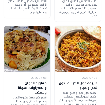
بجانب العديد من الأطباق الأخرى،
الغداء الرئيسية، جربي طبخات الدجاج
نقدم لك طريقة عمل رز باللحم
الرائعة الطعم مع الأرز، وصفة
المفروم، شاركيه مع عائلتك بجانب
تستحق التجربة شاهدي: أرز بالدجاج
الدجاج المشوي لأحلى وأطيب وجبة
والخضار بالفيديو
غداء
2026-07-08
2026-07-08
طريقة عمل الكبسة بدون
مقلوبة الدجاج
لحم او دجاج
والخضراوات.. سهلة
ومغذية
الكبسة بدون لحم او دجاج ، تعتبر
الكبسة الطبق الوطني للمملكة
نقدم لكم وصفة مقلوبة الدجاج
العربية السعودية ، وتتكون من طبق
والخضراوات وهي من وصفات
أرز تقليدي يشبه البرياني، ويصنع
أعضاء مطبخ سيدتي، حضرتها رولا