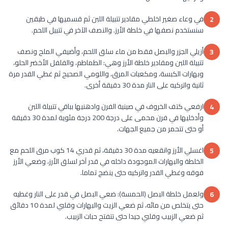
في وعاء صغير اخلطي مقادير تتبيلة اللبن ثم قسميها في طبقين
2
سنستخدم نصفها في خلطة الأرز. والنصف الآخر في تتبيل اللحم.
أزيلي الجزر والبصل فقط من ماء سلق اللحم، وأضيفي الملح ونصف
3
تتبيلة اللبن ومقادير خلطة الأرز وهي: الطماطم، والفلفل الأخضر الحلو،
وبهارات الكبسة، ومكعبات المرق، واللومي الصحيح ثم غطي القدر مرة
ثانية واتركيه على النار مدة 30 دقيقة أخرى.
ارفعي كتف الخروف في صينية الفرن وادهنيها بباقي تتبيلة اللبن
4
وأدخليها في فرن محمى على درجة 200 درجة مئوية لمدة 30 دقيقة
أو حتى تتحمر من جميع الجهات.
اغسلي الأرز وانقعيه مدة 30 دقيقة، ثم قدري 14 كوب مرق اللحم مع
5
الخلطة والبهارات الموجودة داخله في قدر آخر لسلق الأرز، وضعي الأرز
فوقه وغطي القدر واتركيه حتى ينضج تماما.
ولعمل خلطة البصل (الحمسة): ضعي البصل في قدر على النار وغطيه
6
حتى يتخلص من مائه، ثم ضعي الزيت والبهارات وقلبي لمدة 10 دقائق
ثم ضعي الزبيب وقلبي جيدا حتى تتفتح حبات الزبيب.