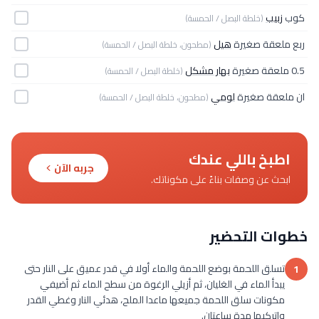
كوب
زبيب
(خلطة البصل / الحمسة)
ربع ملعقة صغيرة
هيل
(مطحون، خلطة البصل / الحمسة)
0.5 ملعقة صغيرة
بهار مشكل
(خلطة البصل / الحمسة)
ان ملعقة صغيرة
لومي
(مطحون، خلطة البصل / الحمسة)
اطبخ باللي عندك
جربه الآن
ابحث عن وصفات بناءً على مكوناتك.
خطوات التحضير
تسلق اللحمة بوضع اللحمة والماء أولا في قدر عميق على النار حتى
1
يبدأ الماء في الغليان، ثم أزيلي الرغوة من سطح الماء ثم أضيفي
مكونات سلق اللحمة جميعها ماعدا الملح، هدئي النار وغطي القدر
واتركيها مدة ساعتان.