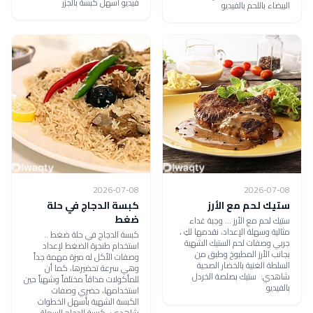
فيديو أسهل كبسة بالجزر
البيضاء باللحم بالفيديو
2026-07-08
2026-07-08
ستيك لحم مع الأرز
كبسة الدجاج في حلة
ضغط
ستيك لحم مع الأرز ... وجبة غداء
مثالية وسهلة الإعداد، نقدمها لكِ ،
كبسة الدجاج في حلة ضغط ..
جربي وصفات لحم الستيك الشهية
استخدام طنجرة الضغط لإعداد
بجانب الأرز المطبوخ وطبق من
وصفات الأكل له ميزة مهمة جداً
السلطة الغنية بالخضار الصحية
وهي سرعة تحضيرها، كما أن
شاهدي: ستيك بصلصة الخردل
للمأكولات مذاقاً مختلفاً وشهياً حين
بالفيديو
استخدامها، حضري وصفات
الكبسة الشهية بأسهل الخطوات
شاهدي: كبسة الدجاج السهلة