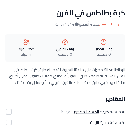
كبة بطاطس في الفرن
منذ 4 أسابيع
1344 زيارات
سجّل دخولك للتقييم
وقت التحضير
وقت الطهي
عدد الافراد
0 دقيقة
0 دقيقة
4 أفراد
للبطاطا مكانة مميزة على مائدتنا العربية، نقدم لك طبق كبة البطاطا في
الفرن، يمكنك تقديمه كطبق رئيسي أو كطبق مقبلات جانبي، نوعي أطباق
مائدتك وحضري طبق كبة البطاطا بالفرن، شهي جداً وسينال رضا عائلتك
المقادير
4 ملعقة كبيرة
الكعك المطحون
(قرشلة)
4 ملعقة كبيرة
الزبدة