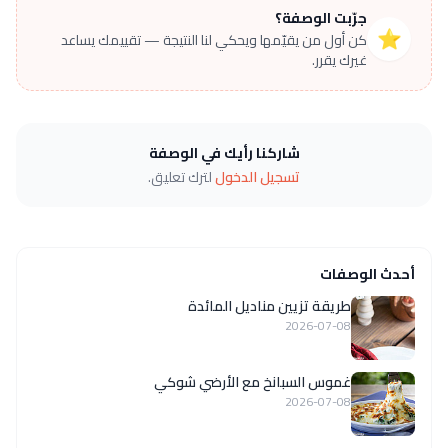
جرّبت الوصفة؟
⭐
كن أول من يقيّمها ويحكي لنا النتيجة — تقييمك يساعد
غيرك يقرر.
شاركنا رأيك في الوصفة
تسجيل الدخول
لترك تعليق.
أحدث الوصفات
طريقة تزيين مناديل المائدة
2026-07-08
غموس السبانخ مع الأرضي شوكي
2026-07-08