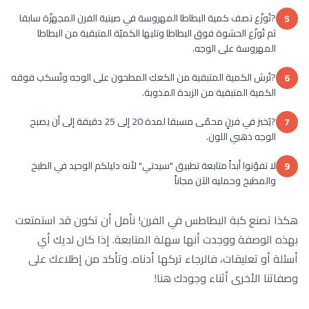
?تُوزّع نصف كمية البطاطا المهروسة في صينية الفرن المجهزّة سابقا
5
ثم تُوزّع الحشوة فوق البطاطا وتليها الكميّة المتبقية من البطاطا
المهروسة على الوجه.
?تُرش الكمية المتبقية من الكعك المطحون على الوجه وتُسكب فوقه
6
الكمية المتبقية من الزبدة المذوبة.
?يُخبز في فرنٍ محمّى مسبقا لمدة 20 إلى 25 دقيقة إلى أن يصبح
7
الوجه ذهبي اللون.
لا تفوّتوا أبداً متابعة تطبيق "سيدتي" لأنه دليلكم الوحيد في الطبخ
9
والمطبخ وحمليه الآن مجاناً
هكذا تصنع كبة البطاطس في الفرن! نأمل أن تكون قد استمتعت
بهذه الوصفة ووجدت أنها سهلة المتابعة. إذا كان لديك أي
أسئلة أو تعليقات، فالرجاء تركها أدناه. وتأكد من إطلاعك على
وصفاتنا الأخرى أثناء وجودك هنا!