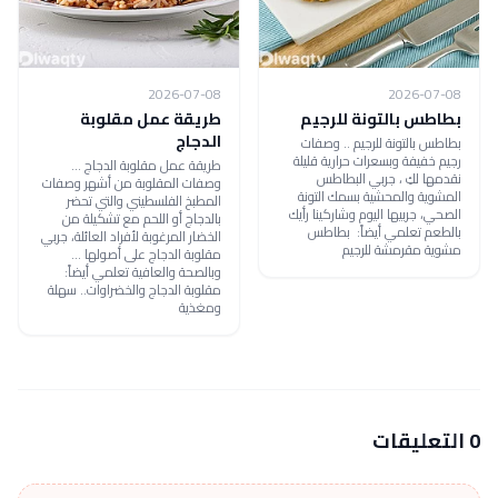
2026-07-08
2026-07-08
بطاطس بالتونة للرجيم
طريقة عمل مقلوبة
الدجاج
بطاطس بالتونة للرجيم .. وصفات
رجيم خفيفة وبسعرات حرارية قليلة
طريقة عمل مقلوبة الدجاج ...
نقدمها لكِ ، جربي البطاطس
وصفات المقلوبة من أشهر وصفات
المشوية والمحشية بسمك التونة
المطبخ الفلسطيني والتي تحضر
الصحي، جربيها اليوم وشاركينا رأيك
بالدجاج أو اللحم مع تشكيلة من
بالطعم تعلمي أيضاً: بطاطس
الخضار المرغوبة لأفراد العائلة، جربي
مشوية مقرمشة للرجيم
مقلوبة الدجاج على أصولها ...
وبالصحة والعافية تعلمي أيضاً:
مقلوبة الدجاج والخضراوات.. سهلة
ومغذية
0 التعليقات