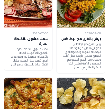
2026-07-08
2026-07-08
ريش بالفرن مع البطاطس
سمك مشوي بالخلطة
الحارة
ريش بالفرن مع البطاطس ..
الصواني بالفرن من الوصفات
سمك مشوي بالخلطة الحارة
الرمضانية السهلة والمرغوبة لدى
..لمحبي المأكولات البحرية،
الجميع، تعلمي طريقة عمل أطيب
والأسماك، خصصنا لك لوجبة غداء
وصفات ريش اللحم الشهية مع
اليوم، كيفية عمل السمك بخلطة
البطاطس الرائعة تعلمي أيضاً:
التتبيلة الحارة والمميزة، جربيها الآن
الريش الضاني في الفرن