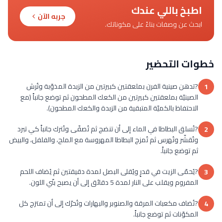
اطبخ باللي عندك
جربه الآن
ابحث عن وصفات بناءً على مكوناتك.
خطوات التحضير
?تدهن صينية الفرن بملعقتين كبيرتين من الزبدة المذوّبة وتُرش
1
الصينيّة بملعقتين كبيرتين من الكعك المطحون ثم توضع جانباً (مع
الاحتفاظ بالكميّة المتبقية من الزبدة والكعك المطحون).
?تُسلق البطاطا في الماء إلى أن تنضج ثم تُصفّى وتُترك جانباً كي تبرد
2
وتُقشّر وتُهرس ثم تُمزج البطاطا المهروسة مع الملح، والفلفل، والبيض
ثم توضع جانباً.
?يُحمّى الزيت في قدرٍ ويُقلى البصل لمدة دقيقتين ثم يُضاف اللحم
3
المفروم ويقلب على النار لمدة 5 دقائق إلى أن يصبح بنّي اللون.
?تُضاف مكعبات المرقة والصنوبر والبهارات وتُحرّك إلى أن تمتزج كل
4
المكوّنات ثم توضع جانباً.