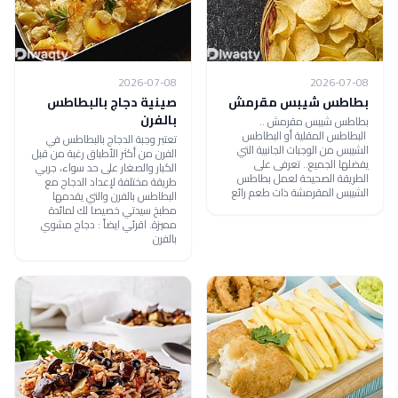
2026-07-08
2026-07-08
بطاطس شيبس مقرمش
صينية دجاج بالبطاطس
بالفرن
بطاطس شيبس مقرمش ..
البطاطس المقلية أو البطاطس
تعتبر وجبة الدجاج بالبطاطس في
الشيبس من الوجبات الجانبية التي
الفرن من أكثر الأطباق رغبة من قبل
يفضلها الجميع.. تعرفى على
الكبار والصغار على حد سواء، جربي
الطريقة الصحيحة لعمل بطاطس
طريقة مختلفة لإعداد الدجاج مع
الشيبس المقرمشة ذات طعم رائع
البطاطس بالفرن والتي يقدمها
مطبخ سيدتي خصيصا لك لمائدة
مميزة. اقرئي ايضاً : دجاج مشوي
بالفرن