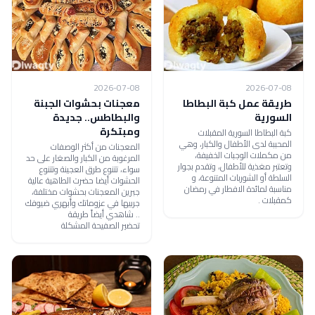
2026-07-08
2026-07-08
طريقة عمل كبة البطاطا
معجنات بحشوات الجبنة
السورية
والبطاطس.. جديدة
ومبتكرة
كبة البطاطا السورية المقبلات
المحببة لدى الأطفال والكبار، وهي
المعجنات من أكثر الوصفات
من مكملات الوجبات الخفيفة،
المرغوبة من الكبار والصغار على حد
وتعتبر مغذية للأطفال، وتقدم بجوار
سواء، تتنوع طرق العجينة وتتنوع
السلطة أو الشوربات المتنوعة، و
الحشوات أيضا حضرت الطاهية عالية
مناسبة لمائدة الافطار في رمضان
جبرين المعجنات بحشوات مختلفة،
كمقبلات .
جربيها في عزوماتك وأبهري ضيوفك
.. شاهدي أيضاً طريقة
تحضير الصفيحة المشكلة