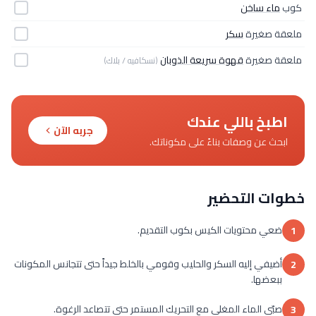
كوب
ماء ساخن
ملعقة صغيرة
سكر
ملعقة صغيرة
قهوة سريعة الذوبان
(نسكافيه / بلاك)
اطبخ باللي عندك
جربه الآن
ابحث عن وصفات بناءً على مكوناتك.
خطوات التحضير
ضعي محتويات الكيس بكوب التقديم.
1
أضيفي إليه السكر والحليب وقومي بالخلط جيداً حتى تتجانس المكونات
2
ببعضها.
صبّي الماء المغلي مع التحريك المستمر حتى تتصاعد الرغوة.
3