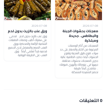
2026-07-08
2026-07-08
معجنات بحشوات الجبنة
ورق عنب بالزيت بدون لحم
والبطاطس.. جديدة
ورق عنب بالزيت بدون لحم .. قدمي
على سفرتك أطيب وصفات المقبلات
ومبتكرة
الشامية الرائعة والمحضرة بورق
المعجنات من أكثر الوصفات
العنب المميز والمفضل لدى الجميع،
المرغوبة من الكبار والصغار على حد
قدميه بارداً تعلمي أيضاً: ورق
سواء، تتنوع طرق العجينة وتتنوع
العنب على الطريقة اليونانية
الحشوات أيضا حضرت الطاهية عالية
جبرين المعجنات بحشوات مختلفة،
جربيها في عزوماتك وأبهري ضيوفك
.. شاهدي أيضاً طريقة
تحضير الصفيحة المشكلة
0 التعليقات