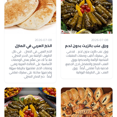
2026-07-08
2026-07-08
ورق عنب بالزيت بدون لحم
الخبز العربي في المنزل
ورق عنب بالزيت بدون لحم .. قدمي
الخبز العربي في المنزل .. في ظل
على سفرتك أطيب وصفات المقبلات
الظروف الراهنة من الحجر المنزلي،
الشامية الرائعة والمحضرة بورق
فلا بدّ لك من تعلّم بعض الوصفات
العنب المميز والمفضل لدى الجميع،
الأساسية على المائدة العربية وهي
قدميه بارداً تعلمي أيضاً: ورق
وصفات الخبز، تعلميها بطريقة سهلة
العنب على الطريقة اليونانية
وقدميها ساخنة على سفرتك تعلمي
أيضاً: خبز الصاج المنزلي