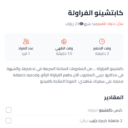
كابتشينو الفراولة
منذ شهر
23 زيارات
سجّل دخولك للتقييم
وقت التحضير
وقت الطهي
عدد الافراد
3 دقيقة
10 دقيقة
1 فرد
كابتشينو الفراولة ... من المشروبات الساخنة السريعة في تحضيرها، والشهية
في مذاقها، جربي المشروب الآن بطعم الفراولة الرائع، وقدميه كضيافة
مميزة على سفرتك شاهدي: الموكا المثلجة بالفيديو
المقادير
كيس
كابتشينو
(فراولة)
2 ملعقة كبيرة
حليب
(سائل)