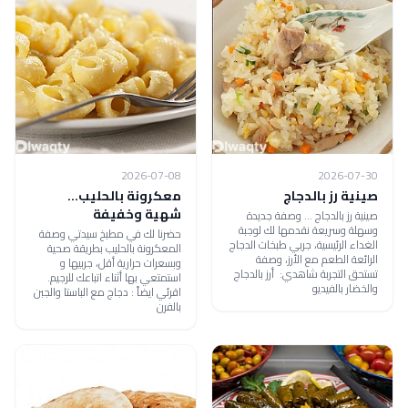
2026-07-08
2026-07-30
صينية رز بالدجاج
معكرونة بالحليب...
شهية وخفيفة
صينية رز بالدجاج ... وصفة جديدة
وسهلة وسريعة نقدمها لك لوجبة
حضرنا لك في مطبخ سيدتي وصفة
الغداء الرئيسية، جربي طبخات الدجاج
المعكرونة بالحليب بطريقة صحية
الرائعة الطعم مع الأرز، وصفة
وبسعرات حرارية أقل، جربيها و
تستحق التجربة شاهدي: أرز بالدجاج
استمتعي بها أثناء اتباعك للرجيم.
والخضار بالفيديو
اقرئي ايضاً : دجاج مع الباستا والجبن
بالفرن