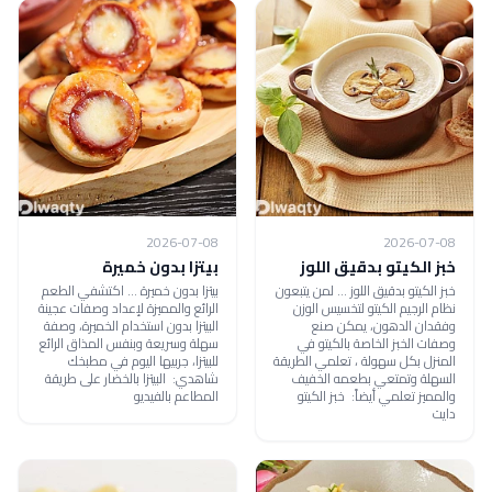
2026-07-08
2026-07-08
خبز الكيتو بدقيق اللوز
بيتزا بدون خميرة
خبز الكيتو بدقيق اللوز ... لمن يتبعون
بيتزا بدون خميرة ... اكتشفي الطعم
نظام الرجيم الكيتو لتخسيس الوزن
الرائع والمميزة لإعداد وصفات عجينة
وفقدان الدهون، يمكن صنع
البيتزا بدون استخدام الخميرة، وصفة
وصفات الخبز الخاصة بالكيتو في
سهلة وسريعة وبنفس المذاق الرائع
المنزل بكل سهولة ، تعلمي الطريقة
للبيتزا، جربيها اليوم في مطبخك
السهلة وتمتعي بطعمه الخفيف
شاهدي: البيتزا بالخضار على طريقة
والمميز تعلمي أيضاً: خبز الكيتو
المطاعم بالفيديو
دايت