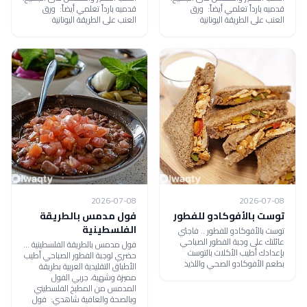
قدميه بارداً تعلمي أيضاً: ورق
قدميه بارداً تعلمي أيضاً: ورق
العنب على الطريقة اليونانية
العنب على الطريقة اليونانية
2026-07-08
2026-07-08
توست بالأفوكادو للفطور
فول مدمس بالطريقة
الفلسطينية
توست بالأفوكادو للفطور .. فاجئي
عائلتك على وجبة الفطور الصباحي
فول مدمس بالطريقة الفلسطينية ...
بإعدادك أطيب الأكلات بالتوست
حضري لوجبة الفطور الصباحي أطيب
بطعم الأفوكادو الصحي واللذيذ
الأطباق التقليدية العربية بطريقة
مميزة وشهية، جربي الفول
المدمس من المطبخ الفلسطيني
وبالصحة والعافية شاهدي: فول