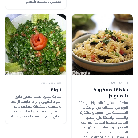
مدمس بالطحينية بالفيديو
2026-07-08
2026-07-08
سلطة المعكرونة
تبولة
بالمايونيز
حضرت عضوة مطبخ سيدتي طبق
التبولة الشهي والرائع بطريقة الرائعة
سلطة المعكرونة بالمايونيز .. وصفة
والبسيطة وبمكونات متوافرة دائما
اليوم من السلطات من الوصفات
بالمطبخ الوصفة من اعداد عضوة
الكلاسيكية على السفرة والمنتشرة
مطبخ سيدتي السيدة Amal Jawdat
والمحبب تواجدها على السفرة
العربية، طعمها لذيذ جداً وسريعة
التحضير، جربي سلطات المكرونة
المنوعة ... وبالصحة والعافية
شاهدي: سلطة المكرونة بالخضار