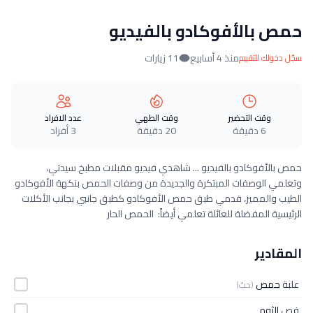
حمص بالأفوكادو بالفيديو
منذ 4 أسابيع
11 زيارات
سجّل دخولك للتقييم
وقت التحضير
وقت الطهي
عدد الافراد
6 دقيقة
20 دقيقة
3 أفراد
حمص بالأفوكادو بالفيديو ... شاهدي فيديو مقبلات مطبخ سيدتي،
وتعلمي الوصفات المبتكرة والجديدة من وصفات الحمص بنكهة الأفوكادو
الطيب والمميز، قدمي طبق حمص الأفوكادو كطبق جانبي بجانب الأكلات
الرئيسية المفضلة للعائلة تعلمي أيضاً: الحمص الحار
المقادير
علبة
حمص
(حبّ)
فص
الثوم