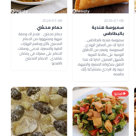
2026-07-08
2026-07-08
سمبوسة هندية
حمام محشي
بالبطاطس
حمام محشي .. نقدم لك وصفة
شهية ومشهورة من الحمام
سمبوسة هندية بالبطاطس ..
المحشي بالأرز وبطعم البهارات
اخترنا لك من المطبخ الهندي
الطيبة والمميزة، قدمي وصفات
السمبوسة وتعتبر من الأطباق
الحمام على سفرتك في رمضان
اليومية على مائدتنا العربية
شاهدي: الحمام المحشي
بالشهل الفضيل، اخترنا لك هذا
بالفيديو
الطبق بمكوناته المميزة والشهية،
جربيه ولا تترددي بمشاركتنا رأيك
بطعمه
فيديو