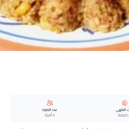
 الطهي
عدد الافراد
4 أفراد