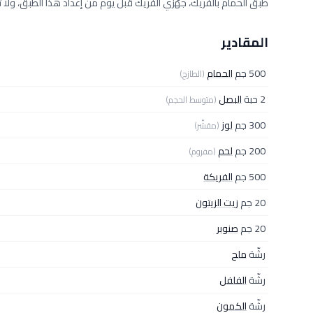
طبق الحمام بالفريك، جهّزي الفريك قبل يوم من إعداد هذا الطبق، ولا 
المقادير
500 جم
الحمام
(الطازج)
2 حبة
البصل
(متوسط الحجم)
300 جم
لوز
(مقشّر)
200 جم
لحم
(مفروم)
500 جم
الفريكة
20 جم
زيت الزيتون
20 جم
صنوبر
رشّة
ملح
رشّة
الفلفل
رشّة
الكمون