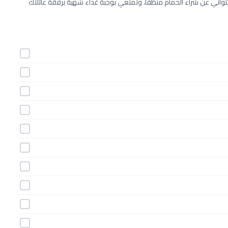
تتواني عن شراء الحمام منظّفاً، وتمتعي بوجبة غداء شهية برفقة عائلتك