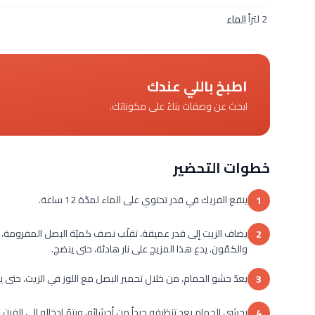
2 لتراً
الماء
اطبخ باللي عندك
ابحث عن وصفات بناءً على مكوناتك.
خطوات التحضير
ينقع الفريك في قدر تحتوي على الماء لمدّة 12 ساعة.
1
يضاف الزيت إلى قدر عميقة، تقلّب نصف كميّة البصل المفرومة، ثم 
2
والكمّون. يدع هذا المزيج على نار هادئة، حتى ينضج.
يعدّ حشو الحمام، من خلال تحمير البصل مع اللوز في الزيت، حتى يكت
3
يحشى الحمام بعد تنظيفه جيداً من أحشائه، ويتمّ إدخاله إلى الفر
4