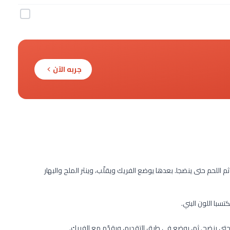
جربه الآن
اللحم حتى ينضجا. بعدها يوضع الفريك ويقلّب، وينثر الملح والبهار
سبا اللون البني.
ن حتى ينضج. ثم، يوضع في طبق التقديم، ويقدّم مع الفريك.