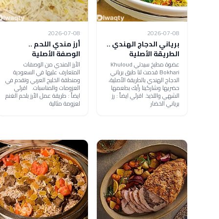
2026-07-08
2026-07-08
برياني الدجاج الهندي ..
أرز مندي اللحم ..
الطريقة الأصلية
الوصفة الأصلية
عضوة مطبخ سيدتي Khuloud
الأرز المندي من الوصفات
Bokhari قدمت لنا طبق برياني
المتعارف عليها في السعودية
الدجاج الهندي بالطريقة الأصلية،
ومنطقة الخليج العربي وتقدم في
حضريها وشاركينا رأيك بطعمها
العزومات والمناسبات. اقرئي
الشهي واللذيذ. اقرئي ايضاً : رز
ايضاً : طريقة عمل الأرز بلحم الغنم
برياني الخضار
لعزومة مثالية