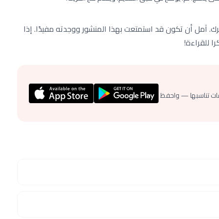
ك. آمل أن تكون قد استمتعت بهذا المنشور ووجدته مفيدًا. إذا
ا للقراءة!
ات تناسبها — واحفظ