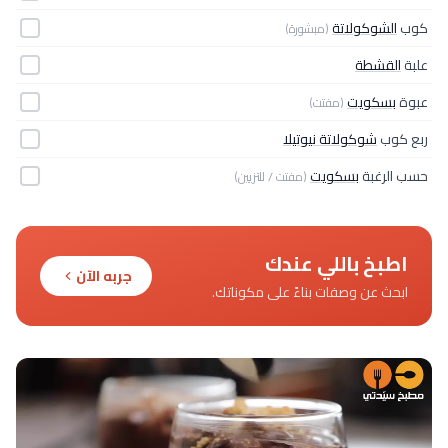
كوب
الشوكولاتة
(مبشورة)
علبة
القشطة
عبوة
بسكويت
(مفتت)
ربع كوب
شوكولاتة نيوتيلا
حسب الرغبة
بسكويت
(مفتت / للتزيين)
اطبخ باللي عندك
جربه الآن
ابحث عن وصفات بناءً على مكوناتك.