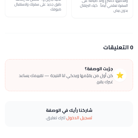
وقدميها كأسرع وألذ ضيافة على
طبق جديد على سفرتك ولاستقبال
السفرة تعلمي أيضاً: كيك البرتقال
ضيوفك
بدون بيض
0 التعليقات
جرّبت الوصفة؟
⭐
كن أول من يقيّمها ويحكي لنا النتيجة — تقييمك يساعد
غيرك يقرر.
شاركنا رأيك في الوصفة
تسجيل الدخول
لترك تعليق.