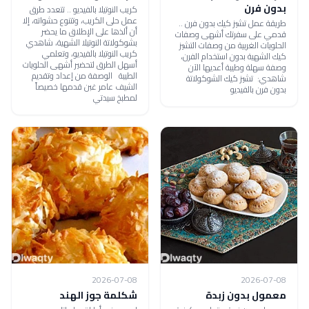
بدون فرن
كريب النوتيلا بالفيديو .. تتعدد طرق
عمل حلى الكريب، وتتنوع حشواته، إلا
طريقة عمل تشيز كيك بدون فرن ..
أن ألذها على الإطلاق ما يحضر
قدمي على سفرتك أشهى وصفات
بشوكولاتة النوتيلا الشهية، شاهدي
الحلويات الغربية من وصفات التشيز
كريب النوتيلا بالفيديو، وتعلمي
كيك الشهية بدون استخدام الفرن،
أسهل الطرق لتحضير أشهى الحلويات
وصفة سهلة وطيبة أعديها الآن
الطيبة الوصفة من إعداد وتقديم
شاهدي: تشيز كيك الشوكولاتة
الشيف عامر غبن قدمها خصيصاً
بدون فرن بالفيديو
لمطبخ سيدتي
2026-07-08
2026-07-08
معمول بدون زبدة
شكلمة جوز الهند