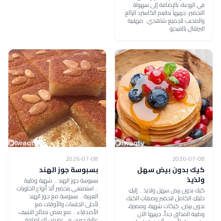
في الروعة، بالإضافة إلى سهولة
التحضير، جربيها بطعم الكاسترد الرائع
والمحبب للجميع شاهدي: مهلبية
البرتقال بالفيديو
2026-07-08
2026-07-08
كيك بدون بيض سهل
بسبوسة جوز الهند
ولذيذ
بسبوسة جوز الهند .. شهية وطيبة
.. استمتعي بتحضير ألذ أنواع الحلويات
كيك بدون بيض سهل ولذيذ .. إليكِ
العربية .. بسبوسة مع جوز الهند
دليلكِ الكامل لتحضير وصفات الكيك
لأحلى الجلسات والأوقات مع
بدون بيض، كيكات شهية، ومميزة،
الأصدقاء .. مع بعض نصائح الشيف
وطيبة المذاق جداً، جربيها الآن
عالية جبرين و.. نضمن لك إضافة