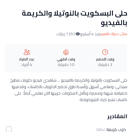
حلى البسكويت بالنوتيلا والكريمة
بالفيديو
منذ 4 أسابيع
1357 زيارات
سجّل دخولك للتقييم
وقت التحضير
وقت الطهي
عدد الافراد
3 دقيقة
10 دقيقة
4 أفراد
حلى البسكويت بالنوتيلا والكريمة بالفيديو ... شاهدي فيديو حلويات مطبخ
سيدتي، وتعلمي أسهل وأبسط طرق تحضير الحلويات بالكاسات، وقدميها
كضيافة شهية ومميزة وبأقل المكونات، جربيها الآن تعلمي أيضاً: حلى
كاسات تشيز كيك الشوكولاتة
المقادير
كوب
كريمة
(سائلة)