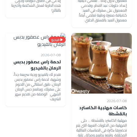
معمول بدون زبدة .. تعلمي كيفية
إبدعي في أطباق حلوياتكِ وجربي
إعداد حلويات عيد الفطر، وقدمي
هذه الطرية لعمل الشكلمة وأخبرينا
المعمول على سفرتك في العيد
بالنتائج!
كضيافة مميزة وطيبة تعلمي أيضاً:
معمول العيد بالفستق الحلبي
فيديو
2026-07-08
لحمة راس عصفور بدبس
الرمان بالفيديو
نقدم لك بالفيديو وجبة سريعة جداً،
وشهية، لحمة راس عصفور بدبس
الرمان، طبق استثنائي من اللحوم
على سفرتك، وبطعم دبس الرمان
الشهي الوصفة من تقديم سهر
الشريف
2026-07-08
كاسات مهلبية الكاسترد
بالقشطة
مهلبية الكاسترد بالقشطة ... حلى
المهلبية من الحلويات العربية التي يتم
تحضيرها بكثرة في المناسبات العائلية
المختلفة، وتتميز بطعم ومذاق غاية