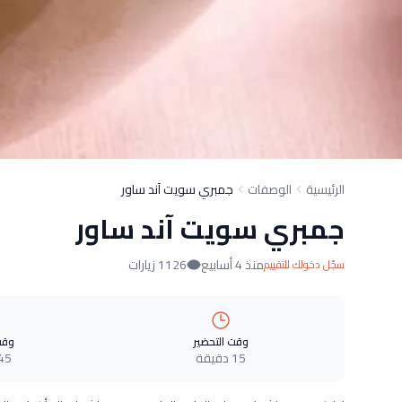
الرئيسية
الوصفات
جمبري سويت آند ساور
جمبري سويت آند ساور
منذ 4 أسابيع
1126 زيارات
سجّل دخولك للتقييم
وقت التحضير
وقت
15 دقيقة
45 دقيق