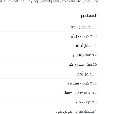
إذا كنتِ من عاشقات مذاق الحلو والحامض ومن عاشقات المأكولات الب
المقادير
1
- بصلة متوسطة
0.33 كوب
- خل أرز
1
- فلفل أخضر
2 قطعة
- أناناس
20 حبة
- جمبري كبير
1
- فلفل أحمر
0.25 كوب
- سكر بني
2 ملعقة كبيرة
- كتشاب
0.5 كوب
- ماء
1 ملعقة كبيرة
- صوص صويا