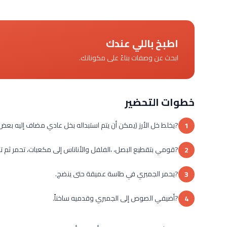
اطبخ باللي عندك
ابحث عن وصفات بناءً على مكوناتك.
خطوات التحضير
?يخلط خل الأرز (يمكن أن يتم استبداله بخل عادي مضاف إليه بعض 
1
?قومي بتقطيع البصل، ،الفلفل والأناناس إلى مكعبات، تحمر ثم
2
?يحمر الجمبري في طاسة عميقة حتى ينضج.
3
?أضيفي الصوص إلى الجمبري وقدميه ساخناً.
4