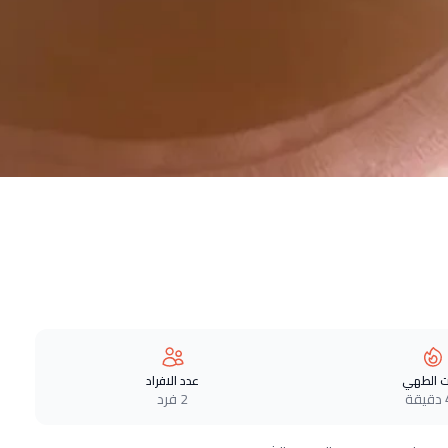
 الطهي
عدد الافراد
ة
2 فرد